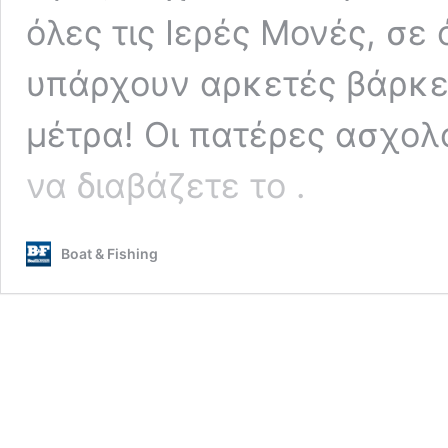
όλες τις Ιερές Μονές, σε 
υπάρχουν αρκετές βάρκες
μέτρα! Οι πατέρες ασχολ
Αλιεία
να διαβάζετε το
.
στην
Ιερά
Μεγίστη
Boat & Fishing
Μονή
Βατοπαιδίου:
Ψάρεμα
στο
Άγιο
Όρος
(ΦΩΤΟ)