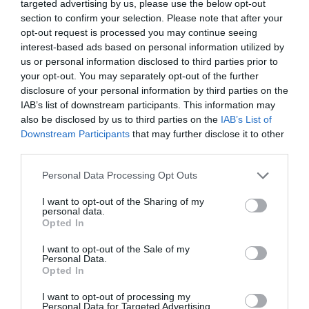
targeted advertising by us, please use the below opt-out
inverters καθαρού ηµιτόνου, inverter/φορτιστές, αυτόµατοι
section to confirm your selection. Please note that after your
φορτιστές µπαταριών πολλαπλών σταδίων,
opt-out request is processed you may continue seeing
µετασχηµατιστές DC/DC, διακόπτες, συστήµατα
interest-based ads based on personal information utilized by
παρακολούθησης µπαταριών, µπαταρίες βαθιάς
us or personal information disclosed to third parties prior to
εκφόρτισης GEL AGM και Li-ion, κατανεµητές πολλαπλών
your opt-out. You may separately opt-out of the further
εξόδων, φωτοβολταϊκά πάνελ και ρυθµιστές MPPT, και
disclosure of your personal information by third parties on the
πολλά ακόµη προϊόντα που εξασφαλίζουν την τέλεια
IAB’s list of downstream participants. This information may
also be disclosed by us to third parties on the
IAB’s List of
διαχείριση όλων των µορφών ενέργειας στο σκάφος,
Downstream Participants
that may further disclose it to other
ηλεκτρικής, ηλιακής ή και αιολικής. Ενδεικτικά, η γκάµα
third parties.
των Inverter υποστηρίζει καταναλώσεις από 150W έως
και 25KW, η σειρά των αυτόµατων φορτιστών
Personal Data Processing Opt Outs
περιλαµβάνει αδιάβροχους ή µη φορτιστές από 4A µέχρι
I want to opt-out of the Sharing of my
και περισσότερα από 300Α και µε δυνατότητα επιλογής
personal data.
πολλών εξόδων, η σειρά MULTIPLUS συνδυάζει inverter
Opted In
και φορτιστή σε µία συσκευή µε λειτουργία UPS και
I want to opt-out of the Sale of my
POWER ASSIST, και οι κατανεµητές είναι τεχνολογίας
Personal Data.
FET, χωρίς πτώση τάσης και ικανοί να διαχειρίζονται
Opted In
ρεύµατα µέχρι και 200Α. Στην Ελλάδα η VICTRON ENERGY
I want to opt-out of processing my
αντιπροσωπεύεται από την ΖΩΗΣ ΕΥΣΤΑΘΙΟΥ, µε
Personal Data for Targeted Advertising.