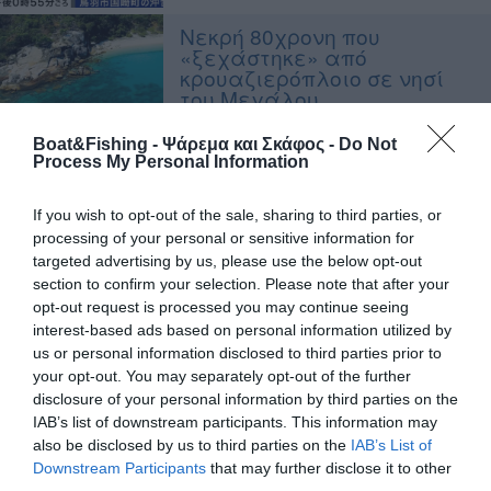
Νεκρή 80χρονη που
«ξεχάστηκε» από
κρουαζιερόπλοιο σε νησί
του Μεγάλου
Κοραλλιογενούς Υφάλου
Boat&Fishing - Ψάρεμα και Σκάφος -
Do Not
Σημαντική άνοδος για τον
Process My Personal Information
αλιευτικό τουρισμό στη
Μαγνησία
If you wish to opt-out of the sale, sharing to third parties, or
processing of your personal or sensitive information for
targeted advertising by us, please use the below opt-out
Πάνω από 200 κορυφαίοι
section to confirm your selection. Please note that after your
εκθέτες στην Thessaloniki
Boat & Fishing Show 2025 –
opt-out request is processed you may continue seeing
Με διεθνή χαρακτήρα και
interest-based ads based on personal information utilized by
βαλκανικό
us or personal information disclosed to third parties prior to
προσανατολισμό
your opt-out. You may separately opt-out of the further
disclosure of your personal information by third parties on the
Η θάλασσα έλαμψε με
IAB’s list of downstream participants. This information may
μπλε «χρυσόσκονη» στην
also be disclosed by us to third parties on the
IAB’s List of
Αγία Κίλντα της
Downstream Participants
that may further disclose it to other
Μελβούρνης