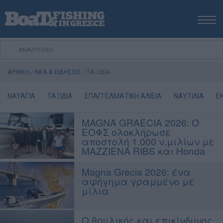
ΑΡΧΙΚΗ
ΝΕΑ
ΑΡΧΙΚΗ
/
ΝΕΑ & ΕΙΔΗΣΕΙΣ
/
ΤΑΞΙΔΙΑ
ΕΚΔΟΣΕΙΣ
ΨΑΡΕΜΑ ΑΠΟ ΑΚΤΗ
ΝΑΥΑΓΙΑ
ΤΑΞΙΔΙΑ
ΕΠΑΓΓΕΛΜΑΤΙΚΗ ΑΛΙΕΙΑ
ΝΑΥΤΙΛΙΑ
Ε
ΨΑΡΕΜΑ ΑΠΟ ΣΚΑΦΟΣ
MAGNA GRAECIA 2026: Ο
ΨΑΡΟΤΟΥΦΕΚΟ
ΕΟΦΣ ολοκλήρωσε
ΣΚΑΦΟΣ
αποστολή 1.000 ν.μιλίων με
MAZZIENA RIBS και Honda
VIDEO
ΕΞΟΠΛΙΣΜΟΣ
Magna Grecia 2026: ένα
αφήγημα γραμμένο με
ΘΕΣΣΑΛΟΝΙΚΗ BOAT & FISHING SHOW 2025
μίλια
BOAT & FISHING SHOW 2025
Ο θρυλικός και επικίνδυνος