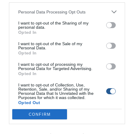
third parties.
Το «μυστικό» υποθαλάσσιο
Personal Data Processing Opt Outs
φαράγγι στο Ψαροχάρακο
Ηρακλείου
I want to opt-out of the Sharing of my
personal data.
Opted In
Νέα εποχή στη μαρίνα
Βουλιαγμένης
I want to opt-out of the Sale of my
Personal Data.
Opted In
I want to opt-out of processing my
Πλωτό bar στα γαλάζια
Personal Data for Targeted Advertising.
νερά της Σιθωνίας
Opted In
I want to opt-out of Collection, Use,
Retention, Sale, and/or Sharing of my
Personal Data that Is Unrelated with the
Το… τέρας του Αμβρακικού
Purposes for which it was collected.
ήταν ένα κούτσουρο!
Opted Out
CONFIRM
Προχωρά η αναβάθμιση του
λιμένα στο Πλατυγιάλι σε