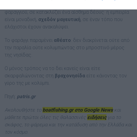
Κολυμπώντας ανάμεσα στις κάθετες πλαγιές του
φαραγγιού, σε κατακλύζει ένα αίσθημα δέους· η εμπειρία
είναι μοναδική,
σχεδόν μαγευτική
, σε έναν τόπο που
ελάχιστοι έχουν ανακαλύψει.
Το φαράγγι παραμένει
αθέατο
: δεν διακρίνεται ούτε από
την παραλία ούτε κολυμπώντας στο μπροστινό μέρος
της νησίδας.
Ο μόνος τρόπος να το δει κανείς είναι είτε
σκαρφαλώνοντας στη
βραχονησίδα
είτε κάνοντας τον
γύρο της με κολύμπι.
Πηγή:
patris.gr
Ακολουθήστε το
boatfishing.gr στο Google News
και
μάθετε πρώτοι όλες τις θαλασσινές
ειδήσεις
για το
σκάφος, το ψάρεμα και την κατάδυση από την Ελλάδα και
τον κόσμ
ο.