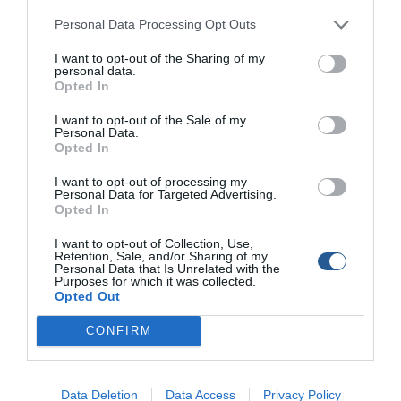
Το όνομά του αποδίδεται πιθανότατα στο
Personal Data Processing Opt Outs
χαρακτηριστικό
«ψαρό» χρώμα των βράχων
, όπως το
I want to opt-out of the Sharing of my
λένε στην Κρήτη.
personal data.
Opted In
Μια άλλη εκδοχή είναι πως προέρχεται από το
«χαράκι
I want to opt-out of the Sale of my
με ψάρια»
, και όχι άδικα: οι γύρω βράχοι αποτελούν
Personal Data.
Opted In
καταφύγιο για πλήθος ψαριών και αχινούς.
I want to opt-out of processing my
Το μεγάλο, ωστόσο,
μυστικό του Ψαροχάρακου
Personal Data for Targeted Advertising.
Opted In
κρύβεται πίσω από την ορατή πρόσοψή του.
I want to opt-out of Collection, Use,
Εκεί βρίσκεται ένα εντυπωσιακό
υποθαλάσσιο φαράγγι
,
Retention, Sale, and/or Sharing of my
Personal Data that Is Unrelated with the
αποτέλεσμα ενός μεγάλου ρήγματος που χωρίζει τη
Purposes for which it was collected.
νησίδα στα δύο.
Opted Out
Τα κατακόρυφα, στενά τοιχώματά του βυθίζονται σε
CONFIRM
μεγάλο βάθος, μέσα σε θάλασσα που είναι ούτως ή
άλλως
απροσδόκητα βαθιά
στην περιοχή.
Data Deletion
Data Access
Privacy Policy