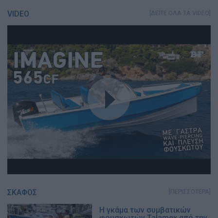
VIDEO
[ΔΕΙΤΕ ΟΛΑ ΤΑ VIDEO]
ΣΚΑΦΟΣ
[ΠΕΡΙΣΣΟΤΕΡΑ]
Η γκάμα των συμβατικών
φουσκωτών Talamex από την