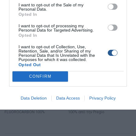
Τα Γοφάρια του Καλοκαιριού – Για τρελούς και
I want to opt-out of the Sale of my
θαρραλέους (Μέρος 3)
Personal Data.
Η Μάχη Ένα μεγάλο κεφάλαιο γνώσης και εμπειρίας είναι αυτό
Opted In
της αντιμετώπισης του ψαριού αφού καταφέρουμε ...
I want to opt-out of processing my
Personal Data for Targeted Advertising.
Opted In
ΠΑΡΟΥΣΙΑΣΗ ΠΡΟΪΟΝΤΩΝ
I want to opt-out of Collection, Use,
Retention, Sale, and/or Sharing of my
Personal Data that Is Unrelated with the
Purposes for which it was collected.
Opted Out
CONFIRM
Data Deletion
Data Access
Privacy Policy
ΠΕΤΟΝΙΕΣ ΝΗΜΑΤΑ
ΠΕΤΟΝΙΕΣ ΝΗΜΑΤΑ
Τ
Πετονιά Pregio NAMIS
Πετονιά SAFE FLUOROCARBON
Νέ
FLUOROCARBON 100%
100% από την Pregio
απ
7g