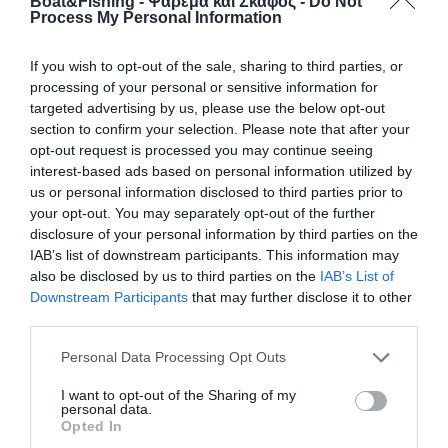
Boat&Fishing - Ψάρεμα και Σκάφος -
Do Not
Process My Personal Information
Η Lofrans, που ιδρύθηκε το 1966
στη Μόντσα της Ιταλίας, ...
If you wish to opt-out of the sale, sharing to third parties, or
processing of your personal or sensitive information for
ΨΑΡΕΜΑ ΑΠΟ ΑΚΤΗ
ΨΑΡΕΜΑ ΑΠΟ ΣΚΑΦΟΣ
targeted advertising by us, please use the below opt-out
section to confirm your selection. Please note that after your
ΨΑΡΟΤΟΥΦΕΚΟ
opt-out request is processed you may continue seeing
interest-based ads based on personal information utilized by
Ψαρεύοντας με καλαδούρι και δοκιμάζοντας την
τύχη μας
us or personal information disclosed to third parties prior to
your opt-out. You may separately opt-out of the further
Πάνε αρκετά χρόνια από την πρώτη φορά που άκουσα τη λέξη
«καλαδούρι» ή «τυχερή», και η αλήθεια είναι ότι ήμουν πολύ μικρός
disclosure of your personal information by third parties on the
για ...
IAB’s list of downstream participants. This information may
Λαβράκια με spinning: Μύθοι και Αλήθειες
also be disclosed by us to third parties on the
IAB’s List of
(Μέρος 2)
Downstream Participants
that may further disclose it to other
Στην περίπτωση που ψάχνουμε μια ανοικτή παραλία, το
third parties.
συνεχές περπάτημα κατά μήκος της είναι μονόδρομος.
Περπατάμε ...
Personal Data Processing Opt Outs
Λαβράκια με spinning: μύθοι και αλήθειες
(μέρος 1)
I want to opt-out of the Sharing of my
personal data.
Το λαβράκι είναι, μαζί με την τσιπούρα, ένα από τα πιο ποθητά
Opted In
αλιεύματα για τους παράκτιους ...