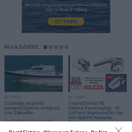
ΝΕΑ & ΕΙΔΗΣΕΙΣ
30.7.2026
30.7.2026
Σύλληψη χειριστή
Γιορτάζοντας 60
ενοικιαζόμενου σκάφους
Χρόνια Καινοτομίας - Η
στη Ζάκυνθο
Lofrans παρουσιάζει τον
νέο εργάτη άγκυρας
Τις απογευματινές ώρες χθες,
Razza με τον πιο
στελέχη της Λιμενικής Αρχής
εργονομικό και συμπαγή
Ζακύνθου προέβησαν ...
σχεδιασμό