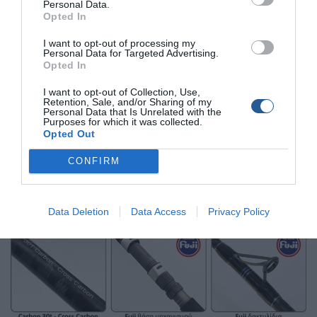
Personal Data.
εξαιρετικά αποτελεσματική στη χρήση σιλικονούχων
Opted In
τεχνητών για κάθετο ψάρεμα, προσφέροντας ευελιξία
και ακρίβεια.
I want to opt-out of processing my
Personal Data for Targeted Advertising.
Opted In
Αξιόπιστη Απόδοση και Άνεση
I want to opt-out of Collection, Use,
Retention, Sale, and/or Sharing of my
Το καλάμι Throne Inchiku ενσωματώνει το σύστημα net
Personal Data that Is Unrelated with the
lock στη βάση του, εξαλείφοντας το χαλάρωμα του
Purposes for which it was collected.
Opted Out
μηχανισμού κατά τη διάρκεια του ψαρέματος και
διατηρώντας την ακρίβεια σε κάθε κίνηση. Το μικρό
CONFIRM
βάρος του και η απεριόριστη αντοχή του θα σας
κερδίσουν από την πρώτη κιόλας περιστροφή της
μανιβέλας.
Data Deletion
Data Access
Privacy Policy