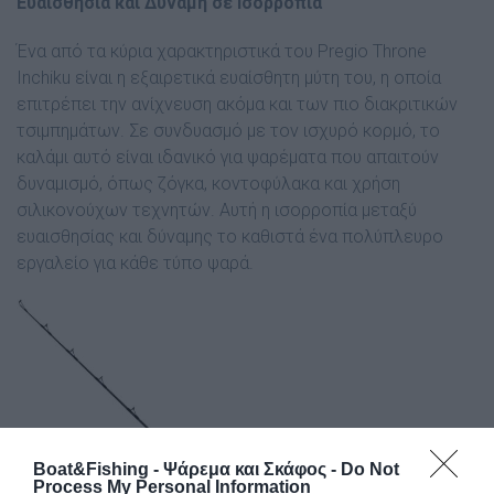
Ευαισθησία και Δύναμη σε Ισορροπία
Ένα από τα κύρια χαρακτηριστικά του Pregio Throne
Inchiku είναι η εξαιρετικά ευαίσθητη μύτη του, η οποία
επιτρέπει την ανίχνευση ακόμα και των πιο διακριτικών
τσιμπημάτων. Σε συνδυασμό με τον ισχυρό κορμό, το
καλάμι αυτό είναι ιδανικό για ψαρέματα που απαιτούν
δυναμισμό, όπως ζόγκα, κοντοφύλακα και χρήση
σιλικονούχων τεχνητών. Αυτή η ισορροπία μεταξύ
ευαισθησίας και δύναμης το καθιστά ένα πολύπλευρο
εργαλείο για κάθε τύπο ψαρά.
Boat&Fishing - Ψάρεμα και Σκάφος -
Do Not
Process My Personal Information