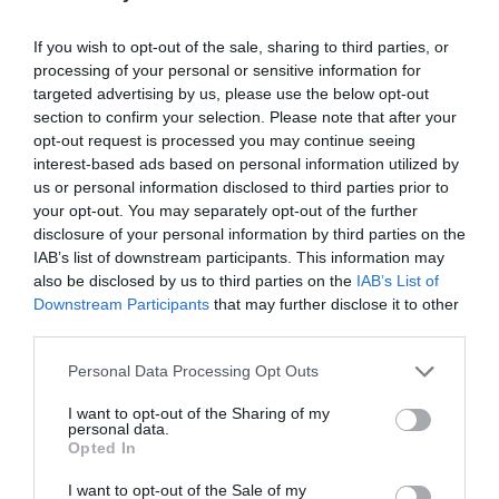
If you wish to opt-out of the sale, sharing to third parties, or
processing of your personal or sensitive information for
targeted advertising by us, please use the below opt-out
section to confirm your selection. Please note that after your
opt-out request is processed you may continue seeing
interest-based ads based on personal information utilized by
us or personal information disclosed to third parties prior to
your opt-out. You may separately opt-out of the further
disclosure of your personal information by third parties on the
IAB’s list of downstream participants. This information may
also be disclosed by us to third parties on the
IAB’s List of
Ιαπωνική Φιλοσοφία στον Σχεδιασμό
Downstream Participants
that may further disclose it to other
third parties.
Η σειρά Throne Inchiku – Jigging έχει σχεδιαστεί με βάση
Personal Data Processing Opt Outs
τις πιο σύγχρονες αρχές της ιαπωνικής τεχνολογίας για
αυτές τις τεχνικές. Η γραμμική συμπεριφορά κύρτωσης
I want to opt-out of the Sharing of my
personal data.
του καλαμιού παρέχει φυσική κίνηση στα μεταλλικά
Opted In
δολώματα, δίνοντας τη δυνατότητα να απελευθερώσετε
κάθε ψάρι από τον βυθό με ευκολία. Παράλληλα, είναι
I want to opt-out of the Sale of my