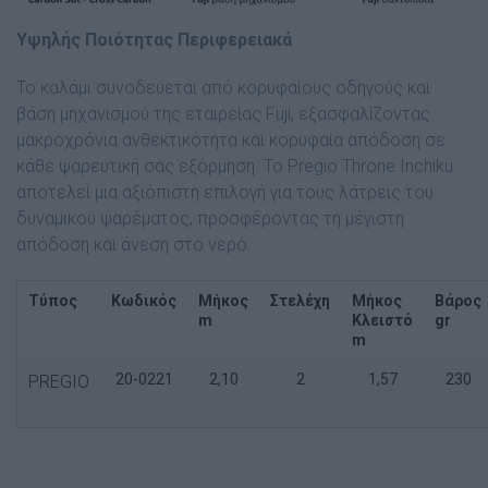
Υψηλής Ποιότητας Περιφερειακά
Το καλάμι συνοδεύεται από κορυφαίους οδηγούς και
βάση μηχανισμού της εταιρείας Fuji, εξασφαλίζοντας
μακροχρόνια ανθεκτικότητα και κορυφαία απόδοση σε
κάθε ψαρευτική σας εξόρμηση. Το Pregio Throne Inchiku
αποτελεί μια αξιόπιστη επιλογή για τους λάτρεις του
δυναμικού ψαρέματος, προσφέροντας τη μέγιστη
απόδοση και άνεση στο νερό.
Τύπος
Κωδικός
Μήκος
Στελέχη
Μήκος
Βάρος
m
Κλειστό
gr
m
20-0221
2,10
2
1,57
230
PREGIO