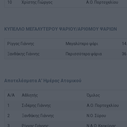
10
Χρίστης Γιώργος
Α.Ο. Πορτοχελίου
ΚΥΠΕΛΛΟ ΜΕΓΑΛΥΤΕΡΟΥ ΨΑΡΙΟΥ/ΑΡΙΘΜΟΥ ΨΑΡΙΩΝ
Ρίγγας Γιάννης
Μεγαλύτερο ψάρι
14
Ξανθάκης Γιάννης
Περισσότερα ψάρια
36
Αποτελέσματα Α’ Ημέρας Ατομικού
Α/Α
Αθλητής
Όμιλος
1
Σιδέρης Γιάννης
Α.Ο. Πορτοχελίου
2
Ξανθάκης Γιάννης
Ν.Ο. Σύρου
3
Ρίγγας Γιάννης
Ν.Α.Ο. Κερκύρας