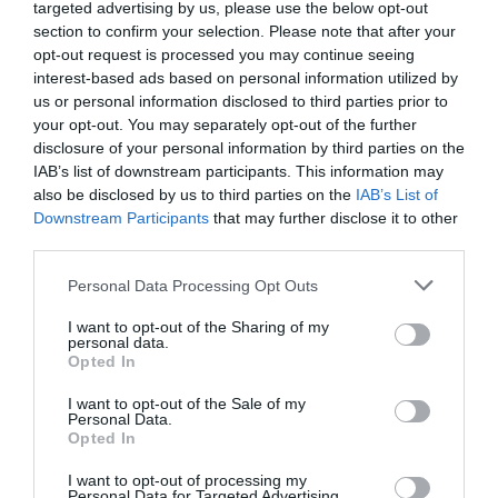
targeted advertising by us, please use the below opt-out
2
Ξανθάκης Γιάννης
Ν.Ο. Σύρου
section to confirm your selection. Please note that after your
opt-out request is processed you may continue seeing
3
Σαραντινός Νίκος
Α.Ο. Άπνους Ηρακλεί
interest-based ads based on personal information utilized by
4
Παπακωνσταντής Κώστας
Ν.Ο. Σύρου
us or personal information disclosed to third parties prior to
your opt-out. You may separately opt-out of the further
5
Ρίγκας Γιάννης
Ν.Α.Ο. Κερκύρας
disclosure of your personal information by third parties on the
IAB’s list of downstream participants. This information may
6
Κανέλλος Χρήστος
Ν.Ο. Σύρου
also be disclosed by us to third parties on the
IAB’s List of
Downstream Participants
that may further disclose it to other
7
Ντάνος Βαγγέλης
Ν.Α.Ο. Κερκύρας
third parties.
8
Χρίστης Γιώργος
Α.Ο. Πορτοχελίου
Personal Data Processing Opt Outs
9
Καμπάνης Νικόλαος
Α.Ο. Πορτοχελίου
I want to opt-out of the Sharing of my
11
Πατεράκης Δημήτρης
Α.Ο. Πορτοχελίου
personal data.
Opted In
Tags
I want to opt-out of the Sale of my
Personal Data.
Opted In
Γιάννης Σιδέρης
I want to opt-out of processing my
Πανελλήνιο Πρωτάθλημα Υποβρύχιας Αλιείας
Personal Data for Targeted Advertising.