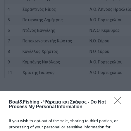
4
Σαραντινός Νίκος
Α.Ο. Άπνους Ηρακλεί
5
Πατεράκης Δημήτρης
Α.Ο. Πορτοχελίου
6
Ντάνος Βαγγέλης
Ν.Α.Ο. Κερκύρας
7
Παπακωνσταντής Κώστας
Ν.Ο. Σύρου
8
Κανέλλος Χρήστος
Ν.Ο. Σύρου
9
Καμπάνης Νικόλαος
Α.Ο. Πορτοχελίου
11
Χρίστης Γιώργος
Α.Ο. Πορτοχελίου
Αποτελέσματα Β’ Ημέρας Ατομικού
Boat&Fishing - Ψάρεμα και Σκάφος -
Do Not
Process My Personal Information
Α/Α
Αθλητής
Όμιλος
If you wish to opt-out of the sale, sharing to third parties, or
1
Σιδέρης Γιάννης
Α.Ο. Πορτοχελίου
processing of your personal or sensitive information for