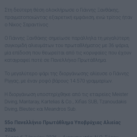
Στη δεύτερη θέση ολοκλήρωσε ο Γιάννης Ξανθάκης,
πραγματοποιώντας εξαιρετική εμφάνιση, ενώ τρίτος ήταν
ο Νίκος Σαραντίνος.
Ο Γιάννης Ξανθάκης σημείωσε παράλληλα τη μεγαλύτερη
συγκομιδή αλιευμάτων του πρωταθλήματος με 36 ψάρια,
μία επίδοση που θεωρείται από τις κορυφαίες που έχουν
καταγραφεί ποτέ σε Πανελλήνιο Πρωτάθλημα.
Το μεγαλύτερο ψάρι της διοργάνωσης αλίευσε ο Γιάννης
Ρίγγας, με έναν ροφό βάρους 14.570 γραμμαρίων.
Η διοργάνωση υποστηρίχθηκε από τις εταιρείες Meister
Diving, Mantaray, Kartelias & Co., Xifias SUB, Tzanoudakis
Diving, Bleutec και Meandros Sub.
55ο Πανελλήνιο Πρωτάθλημα Υποβρύχιας Αλιείας
2026