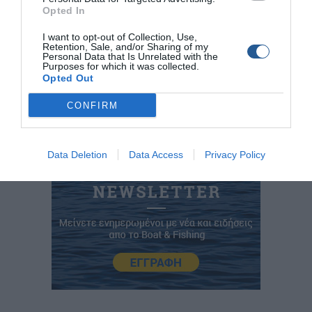
Opted In
Γιάννης Ρίγγας
Πανελλήνιο Υποβρύχιας Αλιείας
I want to opt-out of Collection, Use,
55ο Πανελλήνιο Πρωτάθλημα Υποβρύχιας Αλιείας 2026
Retention, Sale, and/or Sharing of my
Personal Data that Is Unrelated with the
Purposes for which it was collected.
Γιάννης Ξανθάκης
Opted Out
CONFIRM
Data Deletion
Data Access
Privacy Policy