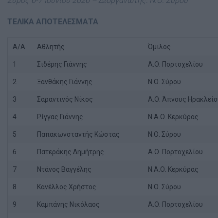
Σύρος 6-7 Ιουνίου 2026 – Διοργανωτής: Ν.Ο. Σύρου
ΤΕΛΙΚΑ ΑΠΟΤΕΛΕΣΜΑΤΑ
Α/Α
Αθλητής
Όμιλος
1
Σιδέρης Γιάννης
Α.Ο. Πορτοχελίου
2
Ξανθάκης Γιάννης
Ν.Ο. Σύρου
3
Σαραντινός Νίκος
Α.Ο. Άπνους Ηρακλείο
4
Ρίγγας Γιάννης
Ν.Α.Ο. Κερκύρας
5
Παπακωνσταντής Κώστας
Ν.Ο. Σύρου
6
Πατεράκης Δημήτρης
Α.Ο. Πορτοχελίου
7
Ντάνος Βαγγέλης
Ν.Α.Ο. Κερκύρας
8
Κανέλλος Χρήστος
Ν.Ο. Σύρου
9
Καμπάνης Νικόλαος
Α.Ο. Πορτοχελίου