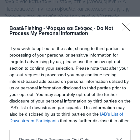
Φλώρινας κάτω των 16 ετών, στη λιµνοδεξαµενή ∆.∆
Περάσµατος. Την πρωτοβουλία και εκτέλεση αυτής της
διοργάνωσης, ανέλαβε ολοκληρωτικά ο Αθλητικός
σύλλογος Eρασιτεχνών Aλιέων Φλώρινας ΑΣΕΑΦ.
Boat&Fishing - Ψάρεμα και Σκάφος -
Do Not
Στα πλαίσια αυτής της διοργάνωσης, οι νεαροί αλιείς
Process My Personal Information
συνοδεύονταν ανά οµάδες από έµπειρα µέλη του
συλλόγου, καθ’ όλη τη διάρκειά της. Τα µέλη-υπεύθυνοι
If you wish to opt-out of the sale, sharing to third parties, or
των οµάδων αναφέρθηκαν σε θέµατα τεχνικών αλιείας,
processing of your personal or sensitive information for
σε θέµατα που αφορούν στη χρήση εργαλείων αλιείας,
targeted advertising by us, please use the below opt-out
section to confirm your selection. Please note that after your
στους βασικούς κανόνες ασφαλείας, καθώς επίσης και
opt-out request is processed you may continue seeing
σωστή µεταχείριση του αλιεύµατος και την
interest-based ads based on personal information utilized by
απελευθέρωσή του. Στο τέλος του διαγωνισµού
us or personal information disclosed to third parties prior to
ακολούθησε οµιλία από το πρόεδρο του συλλόγου, µέσα
your opt-out. You may separately opt-out of the further
από την οποία πέρασαν µηνύµατα σεβασµού και
disclosure of your personal information by third parties on the
αισθήµατος προστασίας για την υδρόβια ζωή κατά τη
IAB’s list of downstream participants. This information may
διάρκεια µιας αλιευτικής ηµέρας -και όχι µόνο-. Όλοι οι
also be disclosed by us to third parties on the
IAB’s List of
Downstream Participants
that may further disclose it to other
νεαροί ερασιτέχνες βραβεύτηκαν και χειροκροτήθηκαν
third parties.
για τη συµµετοχή τους, και έλαβαν τα αναµνηστικά τους
δώρα (τα πρώτα τους αλιευτικά εργαλεία), ενώ οι τρεις
Personal Data Processing Opt Outs