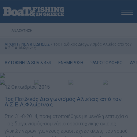
ΑΡΧΙΚΗ
ΝΕΑ
ΑΡΧΙΚΗ
/
ΝΕΑ & ΕΙΔΗΣΕΙΣ
/
1ος Παιδικός ∆ιαγωνισµός Αλιείας από τον
ΕΚΔΟΣΕΙΣ
Α.Σ.Ε.Α.Φλώρινας
ΨΑΡΕΜΑ ΑΠΟ ΑΚΤΗ
AYTOKINHTA SUV & 4×4
ΕΝΗΜΕΡΩΣΗ
ΨΑΡΟΤΟΥΦΕΚΟ
ΑΥ
ΨΑΡΕΜΑ ΑΠΟ ΣΚΑΦΟΣ
ΨΑΡΟΤΟΥΦΕΚΟ
ΣΚΑΦΟΣ
12 Οκτωβρίου, 2015
VIDEO
1ος Παιδικός ∆ιαγωνισµός Αλιείας από τον
Α.Σ.Ε.Α.Φλώρινας
ΕΞΟΠΛΙΣΜΟΣ
ΘΕΣΣΑΛΟΝΙΚΗ BOAT & FISHING SHOW 2025
Στις 31-8-2014, πραγµατοποιήθηκε µε µεγάλη επιτυχία ο
BOAT & FISHING SHOW 2025
1ος διαγωνισµός-σεµινάριο ερασιτεχνικής αλιείας
γλυκών νερών, για νέους ερασιτέχνες αλιείς του νοµού