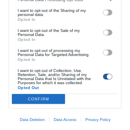
πρώτοι νικητές κέρδισαν επίσης δόξα, έπαθλο και
µετάλλια.
I want to opt-out of the Sharing of my
personal data.
Η ιδέα-πρωτοβουλία για αυτή τη διοργάνωση γεννήθηκε
Opted In
από την επιτακτική ανάγκη για αλλαγή της νοοτροπίας
I want to opt-out of the Sale of my
των ερασιτεχνών αλιέων του τόπου µας, όπου ακόµα και
Personal Data.
σήµερα οι παλαιότεροι –δυστυχώς- µεταφέρουν λάθος
Opted In
πληροφορίες και συµπεριφορές στα νέα παιδιά, µε
I want to opt-out of processing my
αποτέλεσµα να διαιωνίζουν εικόνες ντροπής και πολλές
Personal Data for Targeted Advertising.
φορές κτηνωδίας απέναντι στην υδρόβια ζωή. Τo ∆Σ
Opted In
ΑΣΕΑΦ ελπίζει ότι µε την καθιέρωση αυτής της
I want to opt-out of Collection, Use,
διοργάνωσης θα βοηθήσει στην αλλαγή σελίδας της
Retention, Sale, and/or Sharing of my
Personal Data that Is Unrelated with the
αλιευτικής ιστορίας του τόπου µας τα επόµενα χρόνια,
Purposes for which it was collected.
αλλά και της Ελλάδας γενικότερα, κι ευχαριστεί θερµά
Opted Out
όλα τα µέλη του συλλόγου για την πολύτιµη βοήθειά τους.
CONFIRM
Tags
Data Deletion
Data Access
Privacy Policy
Αθλητικός σύλλογος Eρασιτεχνών Aλιέων Φλώρινας
ΑΣΕΑΦ