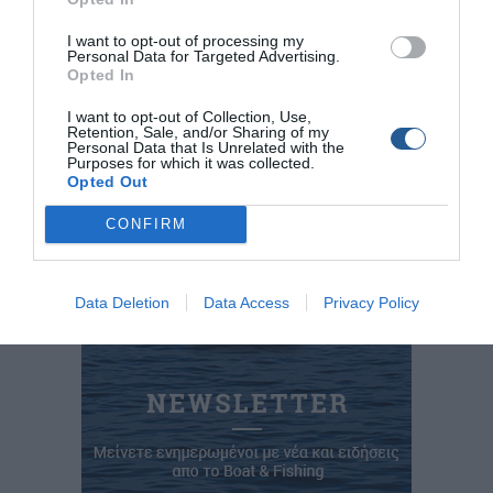
μάθετε πρώτοι όλες τις θαλασσινές
ειδήσεις
για το
I want to opt-out of processing my
σκάφος, το ψάρεμα και την κατάδυση από την Ελλάδα και
Personal Data for Targeted Advertising.
τον κόσμο
Opted In
I want to opt-out of Collection, Use,
Retention, Sale, and/or Sharing of my
Personal Data that Is Unrelated with the
Tags
Purposes for which it was collected.
Opted Out
Βόλος
Ατύχημα με Σκάφος
CONFIRM
Data Deletion
Data Access
Privacy Policy