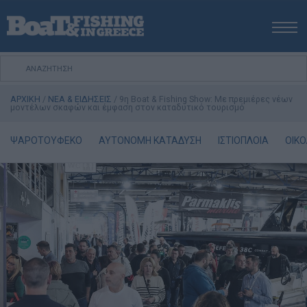
ΑΡΧΙΚΗ
ΝΕΑ
ΑΡΧΙΚΗ
/
ΝΕΑ & ΕΙΔΗΣΕΙΣ
/
9η Boat & Fishing Show: Με πρεμιέρες νέων
ΕΚΔΟΣΕΙΣ
μοντέλων σκαφών και έμφαση στον καταδυτικό τουρισμό
ΨΑΡΕΜΑ ΑΠΟ ΑΚΤΗ
ΨΑΡΟΤΟΥΦΕΚΟ
ΑΥΤΟΝΟΜΗ ΚΑΤΑΔΥΣΗ
ΙΣΤΙΟΠΛΟΙΑ
ΟΙΚΟ
ΨΑΡΕΜΑ ΑΠΟ ΣΚΑΦΟΣ
ΨΑΡΟΤΟΥΦΕΚΟ
ΣΚΑΦΟΣ
VIDEO
ΕΞΟΠΛΙΣΜΟΣ
ΘΕΣΣΑΛΟΝΙΚΗ BOAT & FISHING SHOW 2025
BOAT & FISHING SHOW 2025