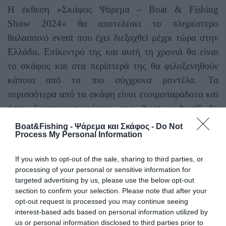
Η έκθεση «Σκάφος Ψάρεμα – Boat & Fishing
Show 2024» θα αποτελέσει το πληρέστερο
θαλασσινό
event
που έχει διεξαχθεί μέχρι τώρα στην
Ελλάδα. Επίκεντρό της και αυτή τη χρονιά θα είναι
το σκάφος και στα περίπτερά της θα φιλοξενηθούν
κάποια από τα πιο σύγχρονα μοντέλα. Τα
περισσότερα από τα σκάφη είναι ετοιμοπαράδοτα και
όσοι δραστηριοποιούνται στο “
rent
a
boat
” θα
μπορέσουν άμεσα να τα προμηθευτούν.
Boat&Fishing - Ψάρεμα και Σκάφος -
Do Not
Process My Personal Information
Η συγκεκριμένη έκθεση είναι η μοναδική έκθεση
If you wish to opt-out of the sale, sharing to third parties, or
αλιείας που διεξάγεται στη χώρα μας. Οι φίλοι του
processing of your personal or sensitive information for
ψαρέματος θα έχουν την ευκαιρία να ενημερωθούν
targeted advertising by us, please use the below opt-out
section to confirm your selection. Please note that after your
για τα νέα προϊόντα και να παρακολουθήσουν
opt-out request is processed you may continue seeing
επιδείξεις από το εξειδικευμένο προσωπικό των
interest-based ads based on personal information utilized by
εταιρειών που δραστηριοποιούνται σε αυτόν τον
us or personal information disclosed to third parties prior to