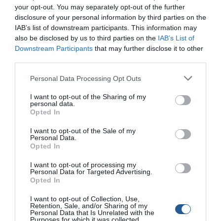
your opt-out. You may separately opt-out of the further
τομέα.
disclosure of your personal information by third parties on the
IAB’s list of downstream participants. This information may
also be disclosed by us to third parties on the
IAB’s List of
Downstream Participants
that may further disclose it to other
third parties.
Personal Data Processing Opt Outs
I want to opt-out of the Sharing of my
personal data.
Opted In
I want to opt-out of the Sale of my
Personal Data.
Opted In
I want to opt-out of processing my
Personal Data for Targeted Advertising.
Ιδιαίτερο βάρος θα δοθεί και αυτή τη χρονιά στον
Opted In
τομέα του Τουρισμού καθώς η «
Boat & Fishing
I want to opt-out of Collection, Use,
Retention, Sale, and/or Sharing of my
Show –
SEA
&
Tourism
EXPO
» φιλοδοξεί να
Personal Data that Is Unrelated with the
Purposes for which it was collected.