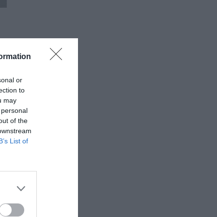
ormation
sonal or
ection to
ou may
 personal
out of the
ο
 downstream
B’s List of