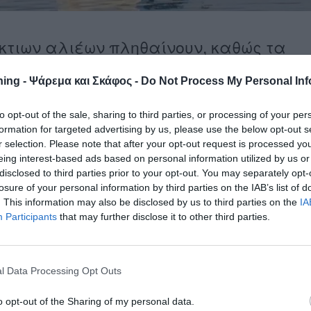
τιων αλιέων πληθαίνουν, καθώς τα
σες μειώνονται με ανησυχητικούς
ing - Ψάρεμα και Σκάφος -
Do Not Process My Personal Inf
to opt-out of the sale, sharing to third parties, or processing of your per
αγγέλλουν πως οι μηχανότρατες – ελληνικές και τουρκικές –
formation for targeted advertising by us, please use the below opt-out s
ο οικοσύστημα, σαρώνοντας τον βυθό και αφήνοντας πίσω
r selection. Please note that after your opt-out request is processed y
eing interest-based ads based on personal information utilized by us or
disclosed to third parties prior to your opt-out. You may separately opt-
να γεμίσουν τα δίχτυα τους, ενώ στον Σαρωνικό ένα ολόκληρ
losure of your personal information by third parties on the IAB’s list of
. This information may also be disclosed by us to third parties on the
IA
α κιλό ψάρια.
Participants
that may further disclose it to other third parties.
ερή και η περσινή χρονιά χαρακτηρίζεται από τους
ν τελευταίων δεκαετιών.
l Data Processing Opt Outs
να με τις καταγγελίες Ελλήνων ψαράδων, συνεχίζουν να
ώντας εργαλεία που «ξυρίζουν» τον βυθό, εξοντώνοντας κάθε
o opt-out of the Sharing of my personal data.