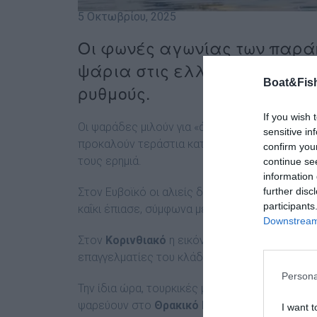
5 Οκτωβρίου, 2025
Οι φωνές αγωνίας των παράκ
ψάρια στις ελληνικές θάλασ
Boat&Fish
ρυθμούς.
If you wish 
Οι ψαράδες μιλούν για «άδεια δίχτυα» και κατ
sensitive in
προκαλούν τεράστια καταστροφή στο θαλάσσι
confirm you
τους ερημιά.
continue se
information 
Στον Ευβοϊκό οι αλιείς δυσκολεύονται πλέον 
further disc
participants
καΐκι έπιασε, σύμφωνα με τους ίδιους, μόλις έν
Downstream 
Στον
Κορινθιακό
η εικόνα είναι ακόμη πιο ζοφ
επαγγελματίες του κλάδου ως η χειρότερη τω
Persona
Την ίδια ώρα, τουρκικές μηχανότρατες, σύμφω
ψαρεύουν στο
Θρακικό Πέλαγος
, χρησιμοποι
I want t