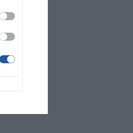
ς
η.
κά
.