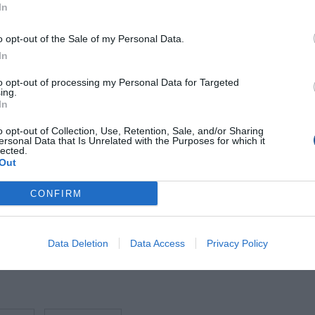
In
ς έναν χρόνο, η
εθνική αλιευτική παραγωγή
μειώθηκε κατά
o opt-out of the Sale of my Personal Data.
έχουν χαθεί πάνω από
27.000 τόνοι
– σχεδόν το ένα τρίτο τη
In
to opt-out of processing my Personal Data for Targeted
ing.
ς ψαριών καταλήγουν νεκρές πίσω στη θάλασσα.
In
ορρίπτεται
, επειδή δεν έχει εμπορική αξία για τα μεγάλα σκάφ
o opt-out of Collection, Use, Retention, Sale, and/or Sharing
ersonal Data that Is Unrelated with the Purposes for which it
lected.
θα μπορούσαμε κι εμείς να τα ψαρέψουμε», λένε χαρακτηριστι
Out
 βλέποντας το επάγγελμα και τη θάλασσά τους να μαραζώνουν
CONFIRM
ews
και μάθετε πρώτοι όλες τις θαλασσινές
ειδήσεις
για το
Data Deletion
Data Access
Privacy Policy
Ελλάδα και τον κόσμ
ο.