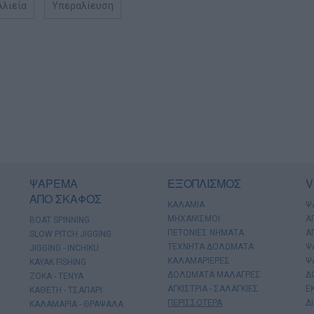
Αλιεία
Υπεραλίευση
ΨΑΡΕΜΑ
ΕΞΟΠΛΙΣΜΟΣ
V
ΑΠΟ ΣΚΑΦΟΣ
ΚΑΛΑΜΙΑ
Ψ
ΜΗΧΑΝΙΣΜΟΙ
Α
BOAT SPINNING
ΠΕΤΟΝΙΕΣ ΝΗΜΑΤΑ
Α
SLOW PITCH JIGGING
ΤΕΧΝΗΤΑ ΔΟΛΩΜΑΤΑ
Ψ
JIGGING - INCHIKU
ΚΑΛΑΜΑΡΙΕΡΕΣ
Ψ
KAYAK FISHING
ΔΟΛΩΜΑΤΑ ΜΑΛΑΓΡΕΣ
Δ
ΖΟΚΑ - ΤΕΝΥΑ
ΑΓΚΙΣΤΡΙΑ - ΣΑΛΑΓΚΙΕΣ
Ε
ΚΑΘΕΤΗ - ΤΣΑΠΑΡΙ
ΠΕΡΙΣΣΟΤΕΡΑ
Δ
ΚΑΛΑΜΑΡΙΑ - ΘΡΑΨΑΛΑ