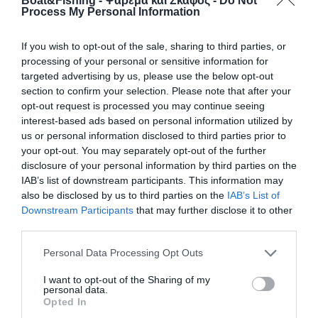
Boat&Fishing - Ψάρεμα και Σκάφος -
Do Not
Process My Personal Information
If you wish to opt-out of the sale, sharing to third parties, or
24 Φεβρουαρίου, 2023
processing of your personal or sensitive information for
targeted advertising by us, please use the below opt-out
Αγία Μαρίνα Χαλκίδας: Πρόστιμα για
section to confirm your selection. Please note that after your
παράνομη αλιεία ολοθούριων
opt-out request is processed you may continue seeing
interest-based ads based on personal information utilized by
Αλιευτικός έλεγχος διενεργήθηκε, βραδινές ώρες χθες,
us or personal information disclosed to third parties prior to
από στελέχη περιπολικού σκάφους της Λιμενικής Αρχής
your opt-out. You may separately opt-out of the further
Χαλκίδας στη θαλάσσια περιοχή Αγίας Μαρίνας Χαλκίδας,
disclosure of your personal information by third parties on the
όπου εντοπίστηκε 51χρονος ημεδαπός με σκάφος να
IAB’s list of downstream participants. This information may
έχει αλιεύσει 206 άτομα του είδους “ολοθούριο”, το
also be disclosed by us to third parties on the
IAB’s List of
οποίο είναι απαγορευμένο για την αλιεία χωρίς
Downstream Participants
that may further disclose it to other
επαγγελματική άδεια.
third parties.
Personal Data Processing Opt Outs
Από την οικεία Λιμενική Αρχή κινήθηκε η διαδικασία
επιβολής των προβλεπόμενων διοικητικών κυρώσεων,
I want to opt-out of the Sharing of my
personal data.
ενώ τα αλιεύματα επαναποντίστηκαν στη θάλασσα.
Opted In