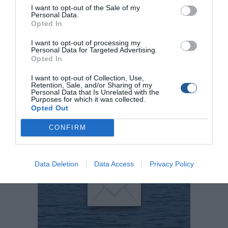
–
I want to opt-out of the Sale of my
Personal Data.
Opted In
Ακολουθήστε το
boatfishing.gr στο Google News
και
μάθετε πρώτοι όλες τις θαλασσινές
ειδήσεις
για το
I want to opt-out of processing my
σκάφος, το ψάρεμα και την κατάδυση από την Ελλάδα και
Personal Data for Targeted Advertising.
Opted In
τον κόσμο
I want to opt-out of Collection, Use,
Retention, Sale, and/or Sharing of my
Personal Data that Is Unrelated with the
Tags
Purposes for which it was collected.
Opted Out
Αγία Μαρίνα
Χαλκίδα
Λιμενική Αρχή Χαλκίδας
CONFIRM
Παράνομη Αλιεία Ολοθουρίων
Data Deletion
Data Access
Privacy Policy