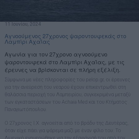
11 Ιουνίου, 2024
Αγνοούμενος 27χρονος ψαροντουφεκάς στο
Λαμπίρι Αχαΐας
Αγωνία για τον 27χρονο αγνοούμενο
ψαροντουφεκά στο Λαμπίρι Αχαΐας, με τις
έρευνες να βρίσκονται σε πλήρη εξέλιξη.
Σύμφωνα με νέες πληροφορίες του pelop.gr, οι έρευνες
για την ανεύρεση του νεαρού έχουν επικεντρωθεί στη
θαλάσσια περιοχή του Λαμπειρίου, συγκεκριμένα μεταξύ
των εγκαταστάσεων του Achaia Med και του Κτήματος
Παναγιωτόπουλου.
Ο 27χρονος Ι.Χ. αγνοείται από το βράδυ της Δευτέρας,
όταν είχε πάει για ψάρεμα μαζί με έναν φίλο του. Το
Λιμενικό ενημερώθηκε για την εξαφάνισή του από τον