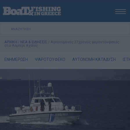
ΑΡΧΙΚΗ
ΝΕΑ
ΑΡΧΙΚΗ
/
ΝΕΑ & ΕΙΔΗΣΕΙΣ
/
Αγνοούμενος 27χρονος ψαροντουφεκάς
ΕΚΔΟΣΕΙΣ
στο Λαμπίρι Αχαΐας
ΨΑΡΕΜΑ ΑΠΟ ΑΚΤΗ
ΕΝΗΜΕΡΩΣΗ
ΨΑΡΟΤΟΥΦΕΚΟ
ΑΥΤΟΝΟΜΗ ΚΑΤΑΔΥΣΗ
ΙΣΤ
ΨΑΡΕΜΑ ΑΠΟ ΣΚΑΦΟΣ
ΨΑΡΟΤΟΥΦΕΚΟ
ΣΚΑΦΟΣ
VIDEO
ΕΞΟΠΛΙΣΜΟΣ
ΘΕΣΣΑΛΟΝΙΚΗ BOAT & FISHING SHOW 2025
BOAT & FISHING SHOW 2025