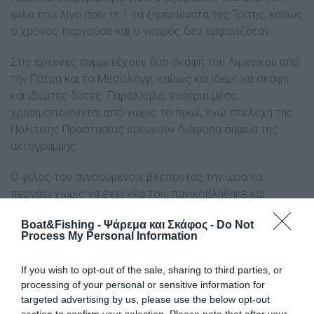
φίλο του, λίγο πριν τη 1 τα ξημερώματα της Τρίτης, καθώς
ο χρόνος περνούσε και ο νεαρός δεν εμφανιζόταν.
Στις έρευνες συμμετέχουν δύο σκάφη του Λιμενικού από
την Πάτρα και το Μεσολόγγι, καθώς και ιδιωτικά σκάφη
και ιδιώτες δύτες. Παράλληλα, εναέρια μέσα
χρησιμοποιούνται από νωρίς το πρωί, ενώ στελέχη της
Πολιτικής Προστασίας ερευνούν διάφορα σημεία της
ακτογραμμής.
Ο φίλος του αγνοούμενου, βλέποντας την ώρα να
περνάει χωρίς να έχει νέα του, πανικοβλήθηκε και
κάλεσε για βοήθεια. Ψαράς από την περιοχή
Boat&Fishing - Ψάρεμα και Σκάφος -
Do Not
ανταποκρίθηκε άμεσα και ενημέρωσαν την Ελληνική
Process My Personal Information
Αστυνομία και το Κεντρικό Λιμεναρχείο Πατρών.
If you wish to opt-out of the sale, sharing to third parties, or
Οι προσπάθειες για τον εντοπισμό του 27χρονου
processing of your personal or sensitive information for
συνεχίζονται αδιάκοπα από τις αρχές και τους
targeted advertising by us, please use the below opt-out
εθελοντές, με στόχο να βρεθεί το συντομότερο