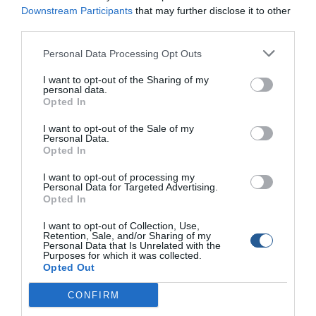
ΘΕΣΗ ΜΑΘΗΤΗΣ ΣΧΟΛΕΙΟ
Downstream Participants
that may further disclose it to other
ΒΑΘΜΟΛΟΓΙΑ
third parties.
1η Μπεσιάν Φίκου Υδρούσσας 128
Personal Data Processing Opt Outs
2η Σταµάτης Αθανασίου Υδρούσσας 120
3η Λίντο Τσάµπο Υδρούσσας
I want to opt-out of the Sharing of my
personal data.
116
Opted In
Μεγαλύτερο ψάρι Ειρήνη Μάκα 1οΚαρλοβάσου 28
Μετά την έκδοση των αποτελεσµάτων ακολούθησαν
I want to opt-out of the Sale of my
Personal Data.
απονοµές των βραβείων στους νικητές, στις οποίες
Opted In
παρευρέθηκε και ο προϊστάµενος του Λιµενικού Σταθµού
Καρλοβάσου, κύριος Λιούρης Κωνσταντίνος.
I want to opt-out of processing my
Personal Data for Targeted Advertising.
Η χορηγία των καλαµιών ψαρέµατος για τον αγώνα έγινε
Opted In
από την Εταιρεία Ειδών Αλιείας ΣΙΜ Α.Ε., τους ιδιοκτήτες
I want to opt-out of Collection, Use,
της οποίας ευχαριστεί θερµά ο Ν.Ο.Κ. Θεωρεί παράλειψη
Retention, Sale, and/or Sharing of my
να µην ευχαριστήσει για άλλη µία φορά τον κ. Γιάννη
Personal Data that Is Unrelated with the
Purposes for which it was collected.
Κοντορούδα, για τη µεσολάβηση και παραχώρηση του
Opted Out
λεωφορείου του ∆ήµου για τη µετακίνηση των µαθητών.
CONFIRM
Ευχαριστεί επίσης από καρδιάς, τις εκπαιδευτικούς των
σχολείων για την επιλογή του θέµατος και την εξαιρετική