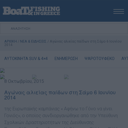
ΑΡΧΙΚΗ
ΝΕΑ
ΑΡΧΙΚΗ
/
ΝΕΑ & ΕΙΔΗΣΕΙΣ
/
Αγώνας αλιείας παίδων στη Σάμο 6 Ιουνίου
ΕΚΔΟΣΕΙΣ
2014
ΨΑΡΕΜΑ ΑΠΟ ΑΚΤΗ
AYTOKINHTA SUV & 4×4
ΕΝΗΜΕΡΩΣΗ
ΨΑΡΟΤΟΥΦΕΚΟ
ΑΥ
ΨΑΡΕΜΑ ΑΠΟ ΣΚΑΦΟΣ
ΨΑΡΟΤΟΥΦΕΚΟ
ΣΚΑΦΟΣ
8 Οκτωβρίου, 2015
VIDEO
Αγώνας αλιείας παίδων στη Σάμο 6 Ιουνίου
2014
ΕΞΟΠΛΙΣΜΟΣ
ΘΕΣΣΑΛΟΝΙΚΗ BOAT & FISHING SHOW 2025
της Ευρωπαϊκής καµπάνιας « Αφήνω το Γόνο να γίνει
BOAT & FISHING SHOW 2025
Γονιός», ο οποίος συνδιοργανώθηκε από την Υπεύθυνη
Σχολικών ∆ραστηριοτήτων της ∆ιεύθυνσης