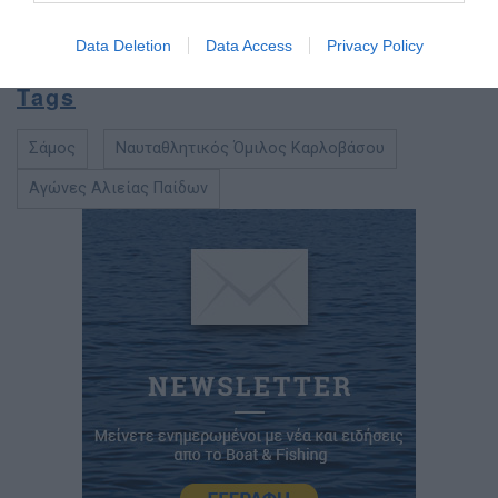
δουλειά µε τους µαθητές τους, και τους συνδιοργανωτές
Data Deletion
Data Access
Privacy Policy
του αγώνα για την εξαιρετική οργάνωσή του.
Tags
Σάμος
Ναυταθλητικός Όµιλος Καρλοβάσου
Αγώνες Αλιείας Παίδων