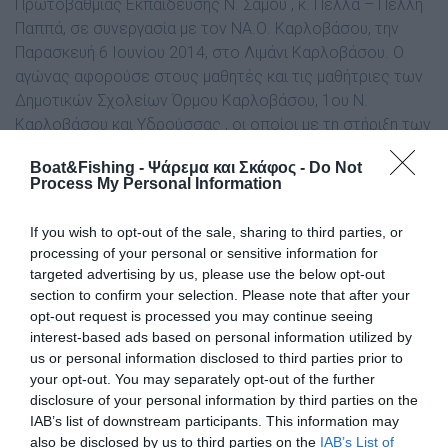
Πρωτοβάθµιας Εκπαίδευσης Ν. Σάµου , κ. Πέλλα – Πέλλη
Παππά, σε συνεργασία µε τον ΝΑ.Ο. Καρλοβάσου, την
Παρασκευή 6 Ιουνίου 2014, στο Λιµάνι Καρλοβάσου. Ο
αγώνας αφορούσε στους µαθητές και τις µαθήτριες των
∆ηµοτικών Σχολείων Όρµου Καρλοβάσου, 1ου Ν.
Καρλοβάσου και Υδρούσσας , οι οποίοι µε τη στήριξη των
εκπαιδευτικών τους ασχολήθηκαν µε την εν λόγω
Boat&Fishing - Ψάρεμα και Σκάφος -
Do Not
θεµατολογία. Η εκδήλωση είχε ως στόχο αφενός τη
Process My Personal Information
γνωριµία των παιδιών µε το άθληµα της Αλιείας, κι
αφετέρου να διδάξει στα παιδιά τη σηµασία της σωστής
If you wish to opt-out of the sale, sharing to third parties, or
διαχείρισης των αλιευµάτων στην ερασιτεχνική αλιεία,
processing of your personal or sensitive information for
από µικρή ηλικία.
targeted advertising by us, please use the below opt-out
Στον αγώνα συµµετείχαν συνολικά 41 µαθητές. Ο αγώνας
section to confirm your selection. Please note that after your
είχε διάρκεια 2 ωρών και ο κάθε µαθητής κρατούσε
opt-out request is processed you may continue seeing
interest-based ads based on personal information utilized by
ζωντανά τα ψάρια του σε δοχείο µε νερό. Στο τέλος,
us or personal information disclosed to third parties prior to
αφού έγινε καταµέτρηση όλων των αλιευµάτων, ο κάθε
your opt-out. You may separately opt-out of the further
µαθητής απελευθέρωσε τα ψάρια του ζωντανά στην
disclosure of your personal information by third parties on the
θάλασσα.
IAB’s list of downstream participants. This information may
Αποτελέσµατα αγώνα:
also be disclosed by us to third parties on the
IAB’s List of