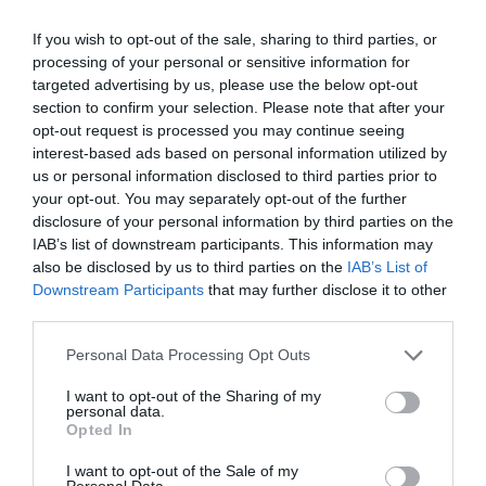
του είδους “MERLUCCIUS MERLUCCIUS” (βακαλάος),
μικρού μεγέθους, διαστάσεων από 15 έως 17 εκατοστά,
If you wish to opt-out of the sale, sharing to third parties, or
κάτω του επιτρεπόμενου ελάχιστου μεγέθους των 20
processing of your personal or sensitive information for
εκατοστών,
targeted advertising by us, please use the below opt-out
section to confirm your selection. Please note that after your
Από το Α΄ Λιμενικό Τμήμα Νέας Μηχανιώνας του
opt-out request is processed you may continue seeing
Κεντρικού Λιμεναρχείου Θεσσαλονίκης βεβαιώθηκε μία
interest-based ads based on personal information utilized by
us or personal information disclosed to third parties prior to
αγορανομική παράβαση, ενώ το σύνολο των ανωτέρω
your opt-out. You may separately opt-out of the further
ιχθύων φυλάσσονται σε ψυκτικό θάλαμο προκειμένου να
disclosure of your personal information by third parties on the
διατεθούν σε ευαγή ιδρύματα.
IAB’s list of downstream participants. This information may
also be disclosed by us to third parties on the
IAB’s List of
Tags
Downstream Participants
that may further disclose it to other
third parties.
Κατάσχεση αλιευμάτων
Αλιευτικοί Έλεγχοι
Personal Data Processing Opt Outs
Παράνομη Αλιεία
I want to opt-out of the Sharing of my
personal data.
Opted In
I want to opt-out of the Sale of my
Personal Data.