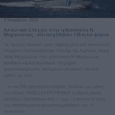
9 Νοεμβρίου, 2023
Αλιευτικοί έλεγχοι στην ιχθυόσκαλα Ν.
Μηχανιώνας - κατασχέθηκαν 138 κιλά ψάρια
Τις πρώτες πρωινές ώρες σήμερα, μετά από αλιευτικούς
ελέγχους που διενήργησαν στελέχη της Λιμενικής Αρχής
Νέας Μηχανιώνας στην ιχθυόσκαλα Ν. Μηχανιώνας
βρέθηκαν και κατασχέθηκαν στη ράμπα
φορτοεκφόρτωσης αλιευμάτων συνολικά 138 κιλά
ιχθύες ως εξής:
– εννέα (09) ιχθυοκιβώτια βάρους 54 κιλών, με ιχθύες
του είδους “PAGELLUS ERITHRINUS” (λυθρίνι), μικρού
μεγέθους, διαστάσεων από 11 έως 13 εκατοστά, κάτω
του επιτρεπόμενου ελάχιστου μεγέθους των 15
εκατοστών,