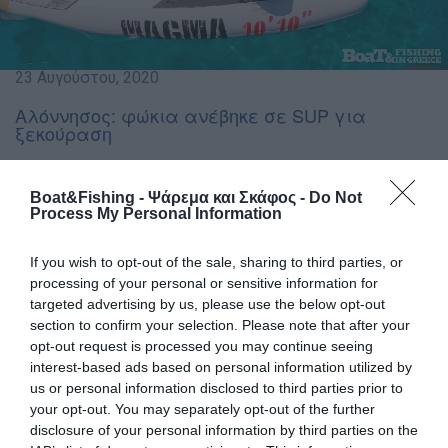
23 Αυγούστου, 2020
Αλόννησος: φώκια ανέβηκε σε SUP για
ξεκούραση
Εντυπωσιακές στιγμές χάρισε μία φώκια, το
αγαπημένο σε όλους θηλαστικό, όταν θέλησε
Boat&Fishing - Ψάρεμα και Σκάφος -
Do Not
Process My Personal Information
να «δοκιμάσει» μια σανίδα όρθιας
κωπηλασίας SUP και τη «δανείστηκε» για
If you wish to opt-out of the sale, sharing to third parties, or
λίγο απο τους ιδιοκτήτες της!
processing of your personal or sensitive information for
targeted advertising by us, please use the below opt-out
Γράφει και φωτογραφίζει σχετικά ο Θανάσης Πινιάρης
section to confirm your selection. Please note that after your
που πραγματοποιεί θαλάσσιες εκδρομές στον
opt-out request is processed you may continue seeing
Παγασητικό και τις Σποράδες με το ιστιοπλοϊκό
interest-based ads based on personal information utilized by
Μελιπλώη:
us or personal information disclosed to third parties prior to
your opt-out. You may separately opt-out of the further
disclosure of your personal information by third parties on the