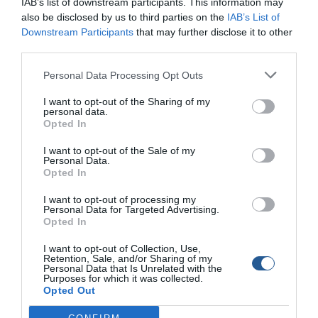
IAB’s list of downstream participants. This information may
also be disclosed by us to third parties on the
IAB’s List of
Downstream Participants
that may further disclose it to other
third parties.
Personal Data Processing Opt Outs
I want to opt-out of the Sharing of my
personal data.
Opted In
I want to opt-out of the Sale of my
Personal Data.
Opted In
“Αυθόρμητα σαν να βρίσκεται στο φυσικό της περιβάλλον
ανέβηκε στη σανίδα και απόλαυσε τον ήλιο. Όπως ήταν
I want to opt-out of processing my
Personal Data for Targeted Advertising.
φυσικό τα βλέμματα όλων στράφηκαν πάνω της και δεν
Opted In
έλειψαν τα παιχνίδια.
I want to opt-out of Collection, Use,
Retention, Sale, and/or Sharing of my
Η νέα αγαπημένη μας παρουσία στον Άγιο Πέτρο της Κυρα
Personal Data that Is Unrelated with the
Purposes for which it was collected.
Παναγιάς συντροφιά με την Μελιπλώη.
Opted Out
Μια φώκια με πρωτοβουλία.