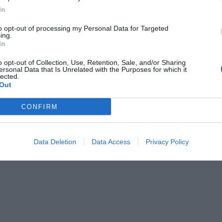
In
r/issue/tefchos-n-46/
to opt-out of processing my Personal Data for Targeted
ing.
In
RIBS
Superonda
o opt-out of Collection, Use, Retention, Sale, and/or Sharing
ersonal Data that Is Unrelated with the Purposes for which it
lected.
Out
CONFIRM
Data Deletion
Data Access
Privacy Policy