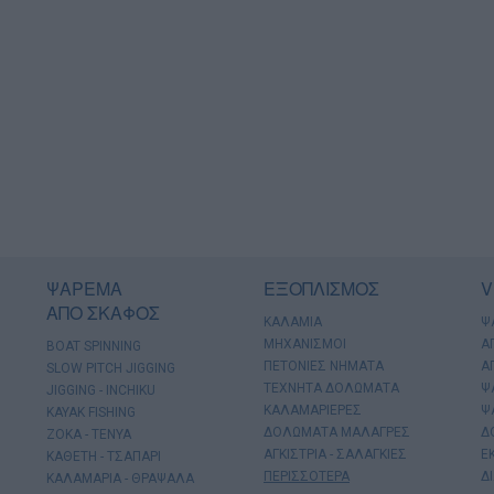
ΨΑΡΕΜΑ
ΕΞΟΠΛΙΣΜΟΣ
V
ΑΠΟ ΣΚΑΦΟΣ
ΚΑΛΑΜΙΑ
Ψ
ΜΗΧΑΝΙΣΜΟΙ
Α
BOAT SPINNING
ΠΕΤΟΝΙΕΣ ΝΗΜΑΤΑ
Α
SLOW PITCH JIGGING
ΤΕΧΝΗΤΑ ΔΟΛΩΜΑΤΑ
Ψ
JIGGING - INCHIKU
ΚΑΛΑΜΑΡΙΕΡΕΣ
Ψ
KAYAK FISHING
ΔΟΛΩΜΑΤΑ ΜΑΛΑΓΡΕΣ
Δ
ΖΟΚΑ - ΤΕΝΥΑ
ΑΓΚΙΣΤΡΙΑ - ΣΑΛΑΓΚΙΕΣ
Ε
ΚΑΘΕΤΗ - ΤΣΑΠΑΡΙ
ΠΕΡΙΣΣΟΤΕΡΑ
Δ
ΚΑΛΑΜΑΡΙΑ - ΘΡΑΨΑΛΑ