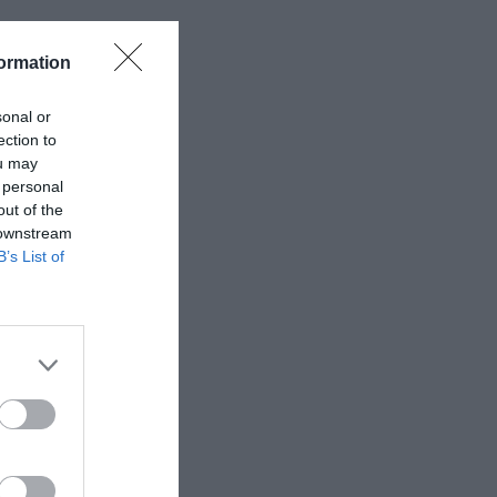
ormation
sonal or
ection to
ou may
 personal
out of the
 downstream
B’s List of
ην