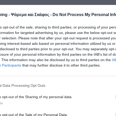
ing - Ψάρεμα και Σκάφος -
Do Not Process My Personal Inf
eronda 820, με
to opt-out of the sale, sharing to third parties, or processing of your per
ίκαιρο
formation for targeted advertising by us, please use the below opt-out s
σθητικά
r selection. Please note that after your opt-out request is processed y
eing interest-based ads based on personal information utilized by us or
disclosed to third parties prior to your opt-out. You may separately opt-
α πνευματικά
losure of your personal information by third parties on the IAB’s list of
na από την
. This information may also be disclosed by us to third parties on the
IA
με την ίδρυση
Participants
that may further disclose it to other third parties.
ν επιτυχημένη γάστρα ως έχει, έχοντας κάποιες παρεμβάσεις
l Data Processing Opt Outs
 το κατάστρωμα δέχτηκε αρκετές αισθητικές παρεμβάσεις,
ι η επένδυση flexiteak στο ντεκ και τα πατήματα. Διαβάστε τ
o opt-out of the Sharing of my personal data.
ος του περιοδικού Boat & Fishing
In
δώ:
o opt-out of the Sale of my Personal Data.