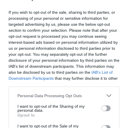
If you wish to opt-out of the sale, sharing to third parties, or
processing of your personal or sensitive information for
targeted advertising by us, please use the below opt-out
30 Ιουλίου, 2021
section to confirm your selection. Please note that after your
Aπανωτά χτυπήματα στην παράνομη αλιεία
opt-out request is processed you may continue seeing
από το Λιμεναρχείο Μεσολογγίου- εντόπισε
interest-based ads based on personal information utilized by
180 παράνομες ιχθυοπαγίδες
us or personal information disclosed to third parties prior to
your opt-out. You may separately opt-out of the further
Aπανωτά χτυπήματα στην παράνομη αλιεία
disclosure of your personal information by third parties on the
πετυχαίνει το τελευταίο διάστημα το
IAB’s list of downstream participants. This information may
Λιμεναρχείο Μεσολογγίου.
also be disclosed by us to third parties on the
IAB’s List of
Downstream Participants
that may further disclose it to other
Σήμερα, Παρασκευή 30 Ιουλίου, στελέχη του εντόπισαν
third parties.
και κατάσχεσαν 180 παράνομες ιχθυοπαγίδες (κιούπια)
στο πλαίσιο συντονισμένων ελέγχων για την
Personal Data Processing Opt Outs
καταπολέμηση της παράνομης αλιείας.
I want to opt-out of the Sharing of my
personal data.
Τα εν λόγω αλιευτικά εργαλεία ήταν ποντισμένα στη
Opted In
θαλάσσια περιοχή Κόμμα και Άγιος Σώστης Μεσολογγίου
I want to opt-out of the Sale of my