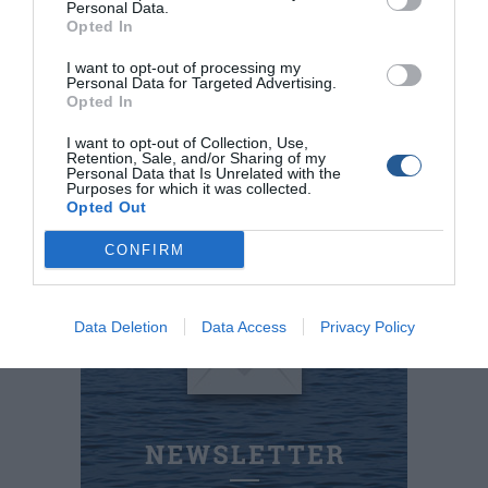
σε βάθος 2 μέτρων .
Personal Data.
Opted In
Πρόκειται πλέον να καταστραφούν σύμφωνα με την
I want to opt-out of processing my
ισχύουσα νομοθεσία.
Personal Data for Targeted Advertising.
Opted In
Πηγή:
www.agrinionews.gr
I want to opt-out of Collection, Use,
Retention, Sale, and/or Sharing of my
Tags
Personal Data that Is Unrelated with the
Purposes for which it was collected.
Opted Out
Παράνομη Αλιεία
Μεσολόγγι
CONFIRM
Λιμεναρχείο Μεσολογγίου
Data Deletion
Data Access
Privacy Policy