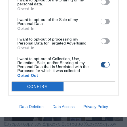
I want to opt-out of the Sharing of my
personal data.
Ιατροφαρμακευτικού Υλικού & Τεχνική Γραφική ύλη
Opted In
παιδικού σταθμού.
I want to opt-out of the Sale of my
Personal Data.
Εταιρεία ψηφιακών Εκτυπώσεων KARTA NET, Έντυπο
Opted In
Υλικό του Ο.Φ.Σ.Ε.
I want to opt-out of processing my
Personal Data for Targeted Advertising.
Opted In
I want to opt-out of Collection, Use,
Retention, Sale, and/or Sharing of my
Personal Data that Is Unrelated with the
Purposes for which it was collected.
Opted Out
CONFIRM
Data Deletion
Data Access
Privacy Policy
Ευχαριστούμε τον Δήμαρχο Ευστράτιο Χαρχαλάκη ,τον