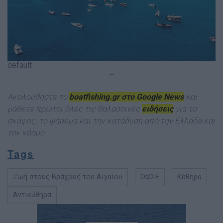
default
–
Ακολουθήστε το
boatfishing.gr στο Google News
και
μάθετε πρώτοι όλες τις θαλασσινές
ειδήσεις
για το
σκάφος, το ψάρεμα και την κατάδυση από την Ελλάδα και
τον κόσμο
Tags
Ζωή στους Βράχους του Αιγαίου
ΟΦΣΕ
Κύθηρα
Αντικύθηρα