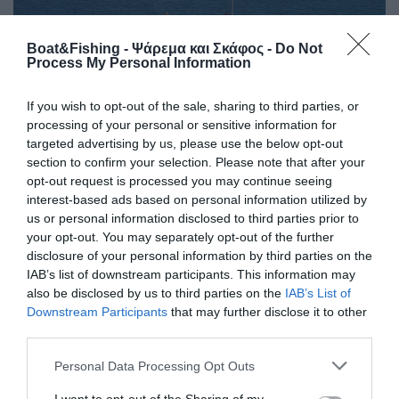
Boat&Fishing - Ψάρεμα και Σκάφος -
Do Not
Process My Personal Information
Μεγάλος Χορηγός της Αποστολής μας ήταν οι εταιρείες :
If you wish to opt-out of the sale, sharing to third parties, or
Ofilia Luxury Travel & VIP Transfer Expiriences.
processing of your personal or sensitive information for
targeted advertising by us, please use the below opt-out
Ωνάσειο Καρδιολογικό Κέντρο Μεγάλος Χορηγός σε
section to confirm your selection. Please note that after your
Ιατροφαρμακευτικό Υλικό – Τεχνική & Γραφική Ύλη για τα
opt-out request is processed you may continue seeing
σχολεία – Νηπιαγωγεία και παιδικού σταθμού.
interest-based ads based on personal information utilized by
us or personal information disclosed to third parties prior to
Ασφάλειες Μινέττα: Εξοπλισμός για τον Παιδικό Σταθμό.
your opt-out. You may separately opt-out of the further
disclosure of your personal information by third parties on the
IAB’s list of downstream participants. This information may
Εταιρεία Ιατρικών ειδών Medic plan: Εξοπλισμός
also be disclosed by us to third parties on the
IAB’s List of
Δημοτικού Σχολείου.
Downstream Participants
that may further disclose it to other
third parties.
Εταιρεία Παιδικών Ρούχων Καραμέλα: Παιδικός
Ρουχισμός για παιδιά του Δημοτικού Σχολείου.
Personal Data Processing Opt Outs
Εταιρεία Ναυτιλιακών EVAL: Εξοπλισμός