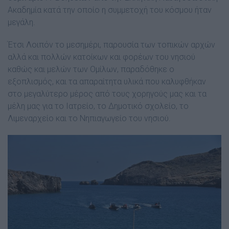
Ακαδημία κατά την οποίο η συμμετοχή του κόσμου ήταν
μεγάλη.
Έτσι Λοιπόν το μεσημέρι, παρουσία των τοπικών αρχών
αλλά και πολλών κατοίκων και φορέων του νησιού
καθώς και μελών των Ομίλων, παραδόθηκε ο
εξοπλισμός, και τα απαραίτητα υλικά που καλυφθήκαν
στο μεγαλύτερο μέρος από τους χορηγούς μας και τα
μέλη μας για το Ιατρείο, το Δημοτικό σχολείο, το
Λιμεναρχείο και το Νηπιαγωγείο του νησιού.