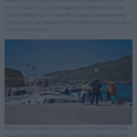
σκάφη και 25 Άτομα με μέλη του Δ.Σ. και μέλη του Ο.Φ.Σ.Ε.
& του Ομίλου της Σύρου Πραγματοποιήθηκε αποστολή
Στα Αντικύθηρα για την παράδοση Ιατροφαρμακευτικού
Υλικού όπου μας περίμεναν Ο Προέδρος οι κάτοικοι και ο
Γιατρός του νησιού.
Παράλληλα στο Λιμάνι του Καψαλίου πραγματοποιήθηκε
σεμινάριο Α΄ Βοηθειών από την Ελληνική Ναυαγοσωστική