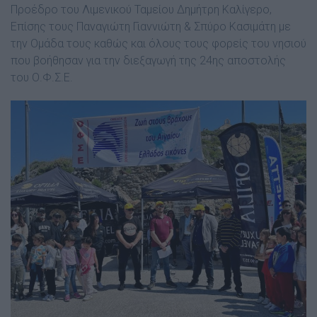
Προέδρο του Λιμενικού Ταμείου Δημήτρη Καλίγερο,
Επίσης τους Παναγιώτη Γιαννιώτη & Σπύρο Κασιμάτη με
την Ομάδα τους καθώς και όλους τους φορείς του νησιού
που βοήθησαν για την διεξαγωγή της 24ης αποστολής
του Ο.Φ.Σ.Ε.