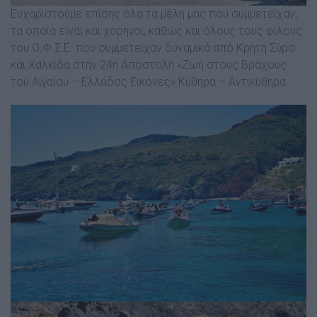
Ευχαριστούμε επίσης όλα τα μέλη μας που συμμετείχαν,
τα οποία είναι και χορηγοί, καθώς και όλους τους φίλους
του Ο.Φ.Σ.Ε. που συμμετείχαν δυναμικά από Κρήτη Σύρο
και Χαλκίδα στην 24η Αποστολή «Ζωή στους Βράχους
του Αιγαίου – Ελλάδος Εικόνες» Κύθηρα – Αντικύθηρα.