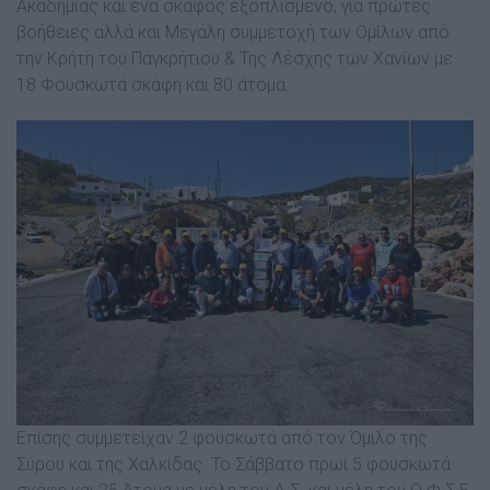
Ακαδημίας και ένα σκάφος εξοπλισμένο, για πρώτες
βοήθειες αλλά και Μεγάλη συμμετοχή των Ομίλων από
την Κρήτη του Παγκρήτιου & Της Λέσχης των Χανίων με
18 Φουσκωτά σκάφη και 80 άτομα.
Επίσης συμμετείχαν 2 φουσκωτά από τον Όμιλο της
Σύρου και της Χαλκίδας. Το Σάββατο πρωί 5 φουσκωτά