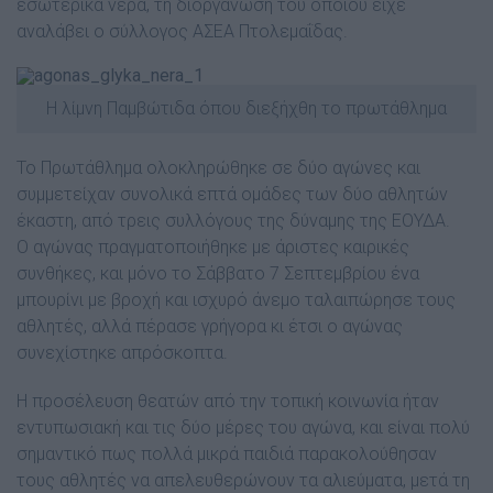
εσωτερικά νερά, τη διοργάνωση του οποίου είχε
αναλάβει ο σύλλογος ΑΣΕΑ Πτολεµαΐδας.
Η λίµνη Παµβώτιδα όπου διεξήχθη το πρωτάθληµα
Το Πρωτάθληµα ολοκληρώθηκε σε δύο αγώνες και
συµµετείχαν συνολικά επτά οµάδες των δύο αθλητών
έκαστη, από τρεις συλλόγους της δύναµης της ΕΟΥ∆Α.
Ο αγώνας πραγµατοποιήθηκε µε άριστες καιρικές
συνθήκες, και µόνο το Σάββατο 7 Σεπτεµβρίου ένα
µπουρίνι µε βροχή και ισχυρό άνεµο ταλαιπώρησε τους
αθλητές, αλλά πέρασε γρήγορα κι έτσι ο αγώνας
συνεχίστηκε απρόσκοπτα.
Η προσέλευση θεατών από την τοπική κοινωνία ήταν
εντυπωσιακή και τις δύο µέρες του αγώνα, και είναι πολύ
σηµαντικό πως πολλά µικρά παιδιά παρακολούθησαν
τους αθλητές να απελευθερώνουν τα αλιεύµατα, µετά τη