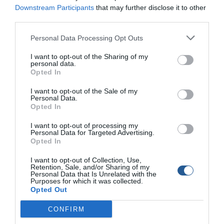
Downstream Participants
that may further disclose it to other
Εκτός από τους νικητές του Πρωταθλήµατος βραβεύτηκε
third parties.
και η οµάδα ΠΑΣ ΑΓΡΟΤΙΚΟΣ,
Γιώργος Ζάρας-Σπύρος Νάκος για τη συµµετοχή τους.
Personal Data Processing Opt Outs
I want to opt-out of the Sharing of my
personal data.
Opted In
Με τη λήξη του 1ου Πανελληνίου Πρωταθλήµατος αλιείας
I want to opt-out of the Sale of my
Personal Data.
µε φελλό στα εσωτερικά νερά, συγκροτήθηκε σύµφωνα
Opted In
µε τον Κανονισµό η Εθνική Οµάδα Ελλάδος, ως εξής:
ΑΣΕΑΠ, Καραγιάννης – Οτουντζίδης
I want to opt-out of processing my
Personal Data for Targeted Advertising.
ΑΚΑ∆ΗΜΙΑ, Σαπουνάκης – Τσέπελας
Opted In
ΝΑΟΚ, Μαργαρώνης, Σηµαιοφορίδης
I want to opt-out of Collection, Use,
ΝΑΟΚ, Μιχαηλίδης, Μαραγκός.
Retention, Sale, and/or Sharing of my
Personal Data that Is Unrelated with the
Purposes for which it was collected.
Opted Out
Συνολική Κατάταξη
CONFIRM
Ανακοίνωση