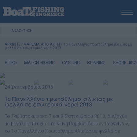
ΑΡΧΙΚΗ
ΝΕΑ
ΑΡΧΙΚΗ
/
/
ΨΑΡΕΜΑ ΑΠΟ ΑΚΤΗ
/
1ο Πανελλήνιο πρωτάθληµα αλιείας µε
ΕΚΔΟΣΕΙΣ
φελλό σε εσωτερικά νερά 2013
ΨΑΡΕΜΑ ΑΠΟ ΑΚΤΗ
ΑΠΙΚΟ
MATCH FISHING
CASTING
SPINNING
SHORE JIGG
ΨΑΡΕΜΑ ΑΠΟ ΣΚΑΦΟΣ
ΨΑΡΟΤΟΥΦΕΚΟ
ΣΚΑΦΟΣ
24 Σεπτεμβρίου, 2015
VIDEO
1ο Πανελλήνιο πρωτάθληµα αλιείας µε
φελλό σε εσωτερικά νερά 2013
ΕΞΟΠΛΙΣΜΟΣ
ΘΕΣΣΑΛΟΝΙΚΗ BOAT & FISHING SHOW 2025
Το Σαββατοκύριακο 7 και 8 Σεπτεµβρίου 2013, διεξήχθη
BOAT & FISHING SHOW 2025
µε µεγάλη επιτυχία στη λίµνη Παµβώτιδα των Ιωαννίνων,
το 1ο Πανελλήνιο Πρωτάθληµα Αλιείας µε φελλό σε