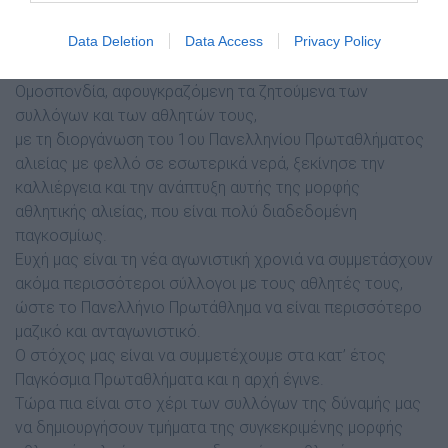
Data Deletion
Data Access
Privacy Policy
Η Ελληνική
Οµοσπονδία, αφουγκραζόµενη τα ζητούµενα των
συλλόγων και των αθλητών τους,
µε τη διοργάνωση του 1ου Πανελληνίου Πρωταθλήµατος
αλιείας µε φελλό σε εσωτερικά νερά, ξεκίνησε την
καλλιέργεια και την ανάπτυξη αυτής της µορφής
αθλητικής αλιείας, που είναι πολύ διαδεδοµένη
παγκοσµίως.
Ευχή µας είναι τη νέα αγωνιστική χρονιά να συµµετάσχουν
ακόµα περισσότεροι σύλλογοι µε τους αθλητές τους,
ώστε το Πανελλήνιο Πρωτάθληµα να είναι περισσότερο
µαζικό και ανταγωνιστικό.
Ο στόχος µας είναι να συµµετέχουµε στα κατ’ έτος
Παγκόσµια Πρωταθλήµατα και η αρχή έγινε.
Τώρα πια είναι στο χέρι των συλλόγων της δύναµής µας
να δηµιουργήσουν τµήµατα της συγκεκριµένης µορφής