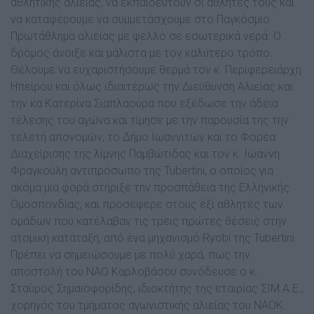
αθλητικής αλιείας, να εκπαιδευτούν οι αθλητές τους και
να καταφέρουµε να συµµετάσχουµε στο Παγκόσµιο
Πρωτάθληµα αλιείας µε φελλό σε εσωτερικά νερά. Ο
δρόµος άνοιξε και µάλιστα µε τον καλύτερο τρόπο.
Θέλουµε να ευχαριστήσουµε θερµά τον κ. Περιφερειάρχη
Ηπείρου και όλως ιδιαιτέρως την ∆ιεύθυνση Αλιείας και
την κα Κατερίνα Σιαπλαούρα που εξέδωσε την άδεια
τέλεσης του αγώνα και τίµησε µε την παρουσία της την
τελετή απονοµών, το ∆ήµο Ιωαννιτών και το Φορέα
∆ιαχείρισης της λίµνης Παµβώτιδας και τον κ. Ιωάννη
Φραγκούλη αντιπρόσωπο της Tubertini, ο οποίος για
ακόµα µια φορά στήριξε την προσπάθεια της Ελληνικής
Οµοσπονδίας, και προσέφερε στους έξι αθλητές των
οµάδων που κατέλαβαν τις τρεις πρώτες θέσεις στην
ατοµική κατάταξη, από ένα µηχανισµό Ryobi της Tubertini.
Πρέπει να σηµειώσουµε µε πολύ χαρά, πως την
αποστολή του ΝΑΟ Καρλοβάσου συνόδευσε ο κ.
Σταύρος Σηµαιοφορίδης, ιδιοκτήτης της εταιρίας ΣΙΜ Α.Ε.,
χορηγός του τµήµατος αγωνιστικής αλιείας του ΝΑΟΚ.