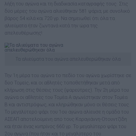
λήξη του αγώνα και τη διαδικασία καταγραφής τους. Στις
δύο µέρες του αγώνα αλιεύθηκαν 581 ψάρια, µε συνολικό
βάρος 54 κιλά και 720 γρ. Να σηµειωθεί ότι όλα τα
αλιεύµατα ήταν ζωντανά κατά την ώρα της
απελευθέρωσης!
Τα αλιεύµατα του αγώνα απελευθερώθηκαν όλα
Την 1η µέρα του αγώνα το πεδίο του αγώνα χωρίστηκε σε
δύο Τοµείς, και οι αθλητές τοποθετήθηκαν µετά από
κλήρωση στις θέσεις τους (ψαρεύτρες). Την 2η µέρα του
αγώνα οι αθλητές του Τοµέα Α αγωνίστηκαν στον Τοµέα
Β και αντιστρόφως, και κληρώθηκαν µόνο οι θέσεις τους.
Το µεγαλύτερο ψάρι του 1ου αγώνα αλίευσε η οµάδα του
ΑΣΕΑΠ αποτελούµενη από τους Καραγιάννη-Οτουντζίδη
και ήταν ένας κυπρίνος 660 γρ. Το µεγαλύτερο ψάρι του
2ου αγώνα (που ήταν και το µεγαλύτερο του