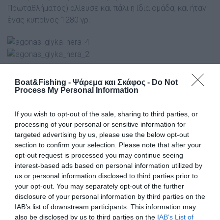
Πρωταθλήµατος) αλίευσε και πάλι η ίδια οµάδα, και ήταν
ένας κυπρίνος 1280 γρ.
Πρωταθλητές Ελλάδος αναδείχθηκαν οι Νίκος
Boat&Fishing - Ψάρεμα και Σκάφος -
Do Not
Καραγιάννης και Αλέξανδρος Οτουντζίδης του συλλόγου
Process My Personal Information
ΑΣΕΑ Πτολεµαΐδας. Τη 2η θέση κατέλαβαν οι Αλέξανδρος
Σαπουνάκης και Χάρης Τσεπέλας του συλλόγου Ακαδηµία
If you wish to opt-out of the sale, sharing to third parties, or
Αθλητικών ∆ραστηριοτήτων, ενώ τριταθλητές
processing of your personal or sensitive information for
ανακηρύχθηκαν οι οι ∆ηµήτρης Μαργαρώνης και
targeted advertising by us, please use the below opt-out
section to confirm your selection. Please note that after your
Παναγιώτης Σηµαιοφορίδης του συλλόγου ΝΑΟ
opt-out request is processed you may continue seeing
Καρλοβάσου Σάµου.
interest-based ads based on personal information utilized by
Οι τρεις συµµετέχοντες σύλλογοι-µέλη της ΕΟΥ∆Α
us or personal information disclosed to third parties prior to
κατατάχθηκαν µε την ίδια σειρά, δηλαδή Πρωταθλητής
your opt-out. You may separately opt-out of the further
Σύλλογος Ελλάδος ο ΑΣΕΑ Πτολεµαΐδας, Ακαδηµία
disclosure of your personal information by third parties on the
Αθλητικών ∆ραστηριοτήτων στη δεύτερη θέση και στην
IAB’s list of downstream participants. This information may
τρίτη ο ΝΑΟΚ.
also be disclosed by us to third parties on the
IAB’s List of