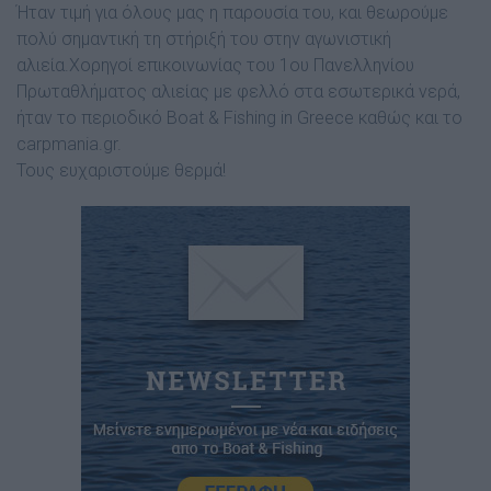
Ήταν τιµή για όλους µας η παρουσία του, και θεωρούµε
πολύ σηµαντική τη στήριξή του στην αγωνιστική
αλιεία.Χορηγοί επικοινωνίας του 1ου Πανελληνίου
Πρωταθλήµατος αλιείας µε φελλό στα εσωτερικά νερά,
ήταν το περιοδικό Boat & Fishing in Greece καθώς και το
carpmania.gr.
Τους ευχαριστούµε θερµά!