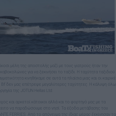
είκοσι μέλη της αποστολής μαζί με τους γιατρούς ήταν την
καβοκολώνες για να ξεκινήσει το ταξίδι. Η ταχύτητα ταξιδιού
γματικότητα κινηθήκαμε σε αυτά τα πλαίσια μιας και οι καιρικ
5 Bf δεν μας επέτρεψε μεγαλύτερες ταχύτητες. Η κάλυψη όλ
γηγία της JOTUN Hellas Ltd.
ος και αρκετοί κάτοικοι αλλά και το φορτηγό μας με τα
κειτο να παραδώσουμε στο νησί. Τα έξοδα μετάβασης του
ANTE FERRIES. Από το απόγευμα της ίδιας μέρας ξεκίνησαν τα