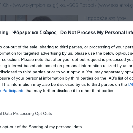
ΙΟΝ» (
www.olympion-sa.gr
) και «SOS Γιατροί» (
www.sosiatroi.g
Η προσέλευση ήταν
ικανοποιητική και
συνολικά είχαμε 205
ing - Ψάρεμα και Σκάφος -
Do Not Process My Personal Inf
επισκέψεις από
κατοίκους κάθε ηλικίας
to opt-out of the sale, sharing to third parties, or processing of your per
formation for targeted advertising by us, please use the below opt-out s
Τα Ιατρεία ήταν σε
r selection. Please note that after your opt-out request is processed y
λειτουργία από το πρω
eing interest-based ads based on personal information utilized by us or
στις 09:00 μέχρι τις
disclosed to third parties prior to your opt-out. You may separately opt-
14:00 και από 18:00
losure of your personal information by third parties on the IAB’s list of
μέχρι τουλάχιστον τις
. This information may also be disclosed by us to third parties on the
IA
20:30. Τα μέλη του
Participants
that may further disclose it to other third parties.
«ΝΑΥΤΙΛΟΥ» κρατούσα
τη σειρά εκδίδοντας τ
απαραίτητο αριθμό
l Data Processing Opt Outs
προτεραιότητας κατά
την προσέλευση των
o opt-out of the Sharing of my personal data.
κατοίκων για εξέταση