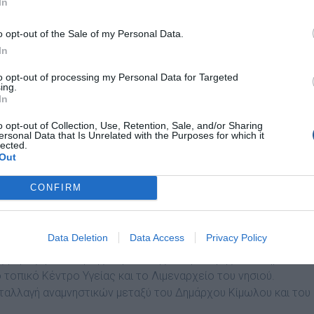
In
ς.
o opt-out of the Sale of my Personal Data.
σκέψεις από τους Γιατρούς σε σπίτια με κατάκοιτους ασθενείς
In
ία.
to opt-out of processing my Personal Data for Targeted
ing.
ς:
In
o opt-out of Collection, Use, Retention, Sale, and/or Sharing
ersonal Data that Is Unrelated with the Purposes for which it
lected.
Out
CONFIRM
 ανθρώπων του νησιού, ξεκινήσαμε με τη μεταφόρτωση σε
μωλου διότι το φορτηγό μας δεν μπορούσε να περάσει από τ
Data Deletion
Data Access
Privacy Policy
 ώστε να μεταφερθούν στην αίθουσα του Δημοτικού
ας μέρας η τελετή της παράδοσης / παραλαβής στο Δήμο, το
ο τοπικό Κέντρο Υγείας και το Λιμεναρχείο του νησιού.
νταλλαγή αναμνηστικών μεταξύ του Δημάρχου Κίμωλου και του