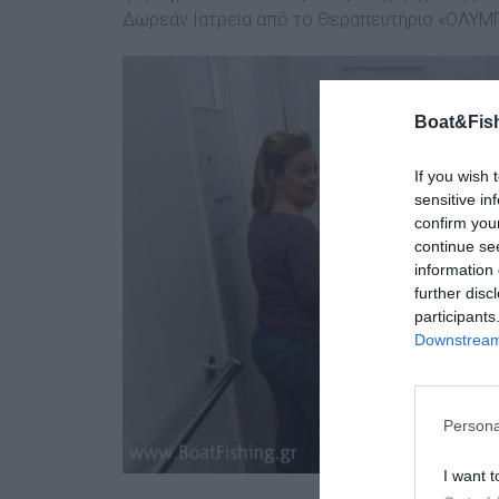
Δωρεάν Ιατρεία από το Θεραπευτήριο «ΟΛΥΜΠ
Boat&Fish
If you wish 
sensitive in
confirm you
continue se
information 
further disc
participants
Downstream 
Persona
I want t