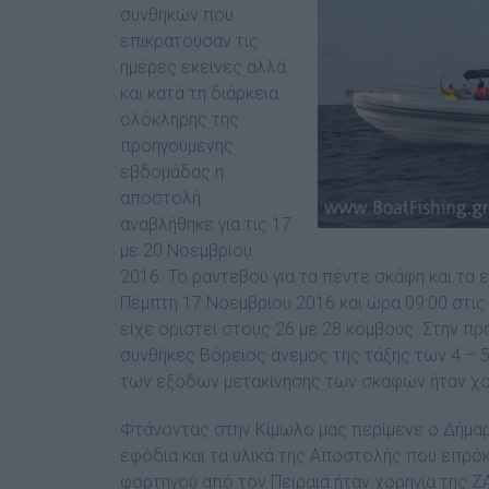
συνθηκών που
επικρατούσαν τις
ημέρες εκείνες αλλά
και κατά τη διάρκεια
ολόκληρης της
προηγούμενης
εβδομάδας η
αποστολή
αναβλήθηκε για τις 17
με 20 Νοεμβρίου
2016. Το ραντεβού για τα πέντε σκάφη και τα 
Πέμπτη 17 Νοεμβρίου 2016 και ώρα 09:00 στις 
είχε οριστεί στους 26 με 28 κόμβους. Στην πρα
συνθήκες Βόρειος άνεμος της τάξης των 4 – 
των εξόδων μετακίνησης των σκαφών ήταν χορ
Φτάνοντας στην Κίμωλο μας περίμενε ο Δήμαρχ
εφόδια και τα υλικά της Αποστολής που επρό
φορτηγού από τον Πειραιά ήταν χορηγία της Z