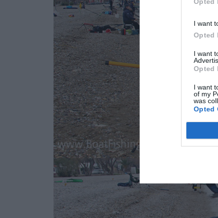
Opted 
I want t
Opted 
I want 
Advertis
Opted 
I want t
of my P
was col
Opted 