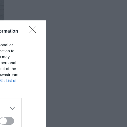
ormation
sonal or
ection to
ou may
 personal
out of the
 downstream
B’s List of