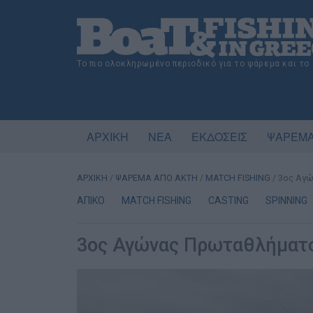
Το πιο ολοκληρωμένο περιοδικό για το ψάρεμα και το
ΑΡΧΙΚΗ
ΝΕΑ
ΕΚΔΟΣΕΙΣ
ΨΑΡΕΜΑ
ΑΡΧΙΚΗ
/
ΨΑΡΕΜΑ ΑΠΟ ΑΚΤΗ
/
MATCH FISHING
/
3ος Αγώ
ΑΠΙΚΟ
MATCH FISHING
CASTING
SPINNING
3ος Αγώνας Πρωταθλήματο