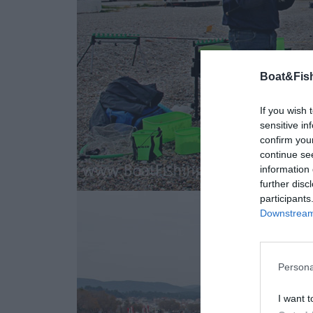
Boat&Fish
If you wish 
sensitive in
confirm you
continue se
information 
further disc
participants
Downstream 
Persona
I want t