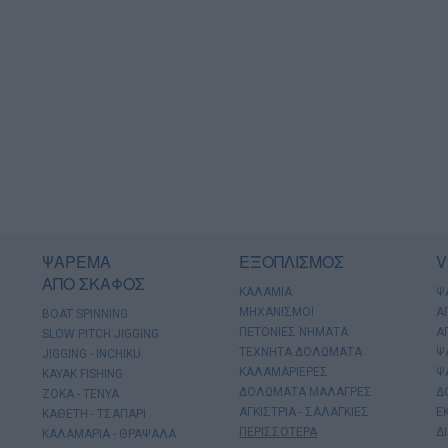
ΨΑΡΕΜΑ
ΕΞΟΠΛΙΣΜΟΣ
V
ΑΠΟ ΣΚΑΦΟΣ
ΚΑΛΑΜΙΑ
Ψ
ΜΗΧΑΝΙΣΜΟΙ
Α
BOAT SPINNING
ΠΕΤΟΝΙΕΣ ΝΗΜΑΤΑ
Α
SLOW PITCH JIGGING
ΤΕΧΝΗΤΑ ΔΟΛΩΜΑΤΑ
Ψ
JIGGING - INCHIKU
ΚΑΛΑΜΑΡΙΕΡΕΣ
Ψ
KAYAK FISHING
ΔΟΛΩΜΑΤΑ ΜΑΛΑΓΡΕΣ
Δ
ΖΟΚΑ - ΤΕΝΥΑ
ΑΓΚΙΣΤΡΙΑ - ΣΑΛΑΓΚΙΕΣ
Ε
ΚΑΘΕΤΗ - ΤΣΑΠΑΡΙ
ΠΕΡΙΣΣΟΤΕΡΑ
Δ
ΚΑΛΑΜΑΡΙΑ - ΘΡΑΨΑΛΑ