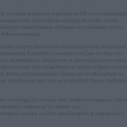
 της στα µικρά φουσκωτά, συµβατικά και RIB όπου κατασκευάζε
ς προσφέροντας πλήρη κάλυψη εγγύησης και σέρβις. Επίσης
 κινητήρες Haswing Marine, εµπορεύεται εξωλέµβιες παντός
ην θαλάσσια αναψυχή.
 µε µια τεράστια ποικιλία από ποιοτικά αξεσουάρ για φουσκω
απεριόριστες δυνατότητες και κάνουν την ζωή «εν πλω» πιο
ους αεροθαλάµους, στηρίζονται σε ρέλια ή βιδώνονται πάνω
άδες επιλογές από καλαµοθήκες, ως βάσεις στήριξης κινητού
, βάσεις για βιντεοκάµερες δράσης και ότι άλλο µπορεί να
 και ταιριάζουν µεταξύ τους για να φτιάξετε όποιον συνδυασµ
ι στο κατάστηµα της εταιρίας στην διεύθυνση Λεωφόρος Αθην
οθετηθούν ανάλογα µε τις ανάγκες µας.
να πάρετε µία ιδέα, ενώ στο www.Escape24.gr υπάρχει όλη η