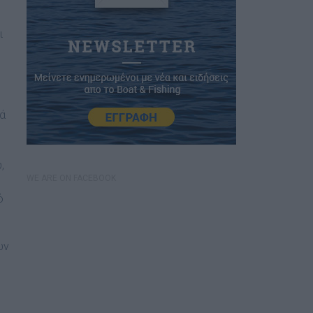
ι
τά
,
WE ARE ON FACEBOOK
ό
ών