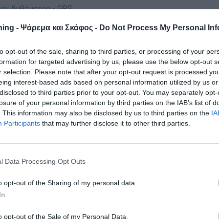
ς για καλαµοθήκες και βυθόµετρο – GPS
ing - Ψάρεμα και Σκάφος -
Do Not Process My Personal Inf
to opt-out of the sale, sharing to third parties, or processing of your per
formation for targeted advertising by us, please use the below opt-out s
r selection. Please note that after your opt-out request is processed y
eing interest-based ads based on personal information utilized by us or
βυθοµέτρου – ∆υχτάκι που αξιοποιεί την πλώρη δίνοντας έναν
disclosed to third parties prior to your opt-out. You may separately opt-
ώρο πρόχειρης αποθήκευσης
losure of your personal information by third parties on the IAB’s list of
. This information may also be disclosed by us to third parties on the
IA
Participants
that may further disclose it to other third parties.
µοθήκη ή ότι άλλο χρειαστούµε, εδώ έχει τοποθετηθεί µία
l Data Processing Opt Outs
ρεί να χρησιµοποιηθεί στην αγκυροβόληση
o opt-out of the Sharing of my personal data.
In
θάλαµος για µεγαλύτερη ασφάλεια
o opt-out of the Sale of my Personal Data.