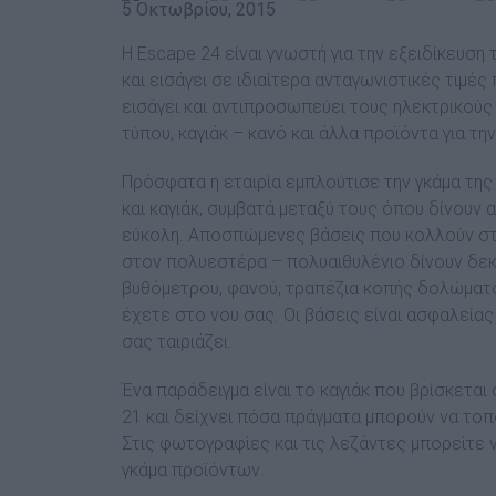
5 Οκτωβρίου, 2015
Η Escape 24 είναι γνωστή για την εξειδίκευση
και εισάγει σε ιδιαίτερα ανταγωνιστικές τιµέ
εισάγει και αντιπροσωπεύει τους ηλεκτρικούς
τύπου, καγιάκ – κανό και άλλα προϊόντα για τ
Πρόσφατα η εταιρία εµπλούτισε την γκάµα της
και καγιάκ, συµβατά µεταξύ τους όπου δίνουν 
εύκολη. Αποσπώµενες βάσεις που κολλούν στ
στον πολυεστέρα – πολυαιθυλένιο δίνουν δεκ
βυθόµετρου, φανού, τραπέζια κοπής δολώµατος
έχετε στο νου σας. Οι βάσεις είναι ασφαλείας
σας ταιριάζει.
Ένα παράδειγµα είναι το καγιάκ που βρίσκετα
21 και δείχνει πόσα πράγµατα µπορούν να τοπ
Στις φωτογραφίες και τις λεζάντες µπορείτε 
γκάµα προϊόντων.