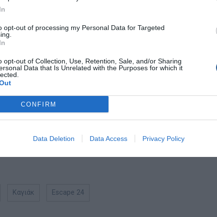
In
για ηλεκτρικό κινητήρα
to opt-out of processing my Personal Data for Targeted
ing.
In
βάση για το σχοινί της άγκυρας
o opt-out of Collection, Use, Retention, Sale, and/or Sharing
ersonal Data that Is Unrelated with the Purposes for which it
lected.
Out
συρτή στα µεσόνερα και όχι µόνο!
CONFIRM
νδρέας Κάτρης
16,
Data Deletion
Data Access
Privacy Policy
Καγιάκ
Escape 24