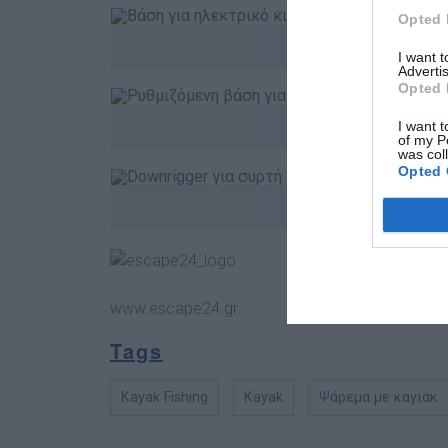
Opted 
Βάση 
I want 
Advertis
Opted 
Ρυθµιζόµενη 
I want t
of my P
was col
Opted 
Downrigger για 
Escape 24 – Α
τηλ.: 210 5228.7
www.escape24.gr
Tags
Kayak Fishing
Kayak
Ψάρεμα με καγιάκ