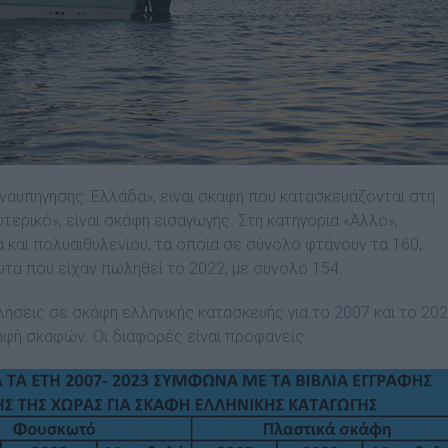
ναυπήγησης: Ελλάδα», είναι σκάφη που κατασκευάζονται στη
ερικό», είναι σκάφη εισαγωγής. Στη κατηγορία «Άλλο»,
 και πολυαιθυλενίου, τα οποία σε σύνολο φτάνουν τα 160,
τά που είχαν πωληθεί το 2022, με σύνολο 154.
ήσεις σε σκάφη ελληνικής κατασκευής για το 2007 και το 202
αφή σκαφών. Οι διαφορές είναι προφανείς.