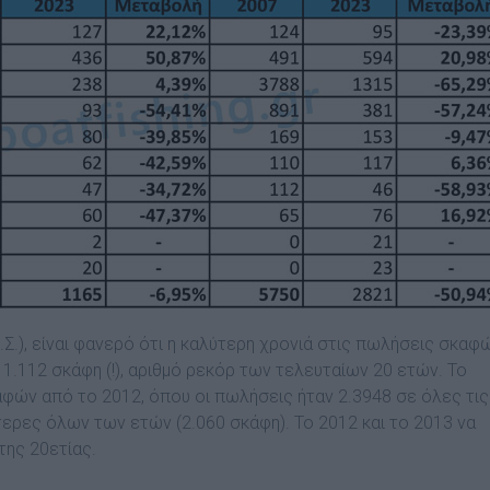
Σ.), είναι φανερό ότι η καλύτερη χρονιά στις πωλήσεις σκαφ
11.112 σκάφη (!), αριθμό ρεκόρ των τελευταίων 20 ετών. Το
φών από το 2012, όπου οι πωλήσεις ήταν 2.3948 σε όλες τις
ερες όλων των ετών (2.060 σκάφη). Το 2012 και το 2013 να
της 20ετίας.