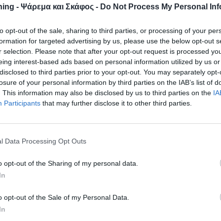
ing - Ψάρεμα και Σκάφος -
Do Not Process My Personal Inf
to opt-out of the sale, sharing to third parties, or processing of your per
formation for targeted advertising by us, please use the below opt-out s
r selection. Please note that after your opt-out request is processed y
eing interest-based ads based on personal information utilized by us or
disclosed to third parties prior to your opt-out. You may separately opt-
losure of your personal information by third parties on the IAB’s list of
. This information may also be disclosed by us to third parties on the
IA
Participants
that may further disclose it to other third parties.
l Data Processing Opt Outs
 επήλθε στα φουσκωτά από 7,01 μέχρι και 8 μέτρα, με ποσοστ
τιαία αύξηση σημειώθηκε στα φουσκωτά από 11,01 μέχρι και 1
o opt-out of the Sharing of my personal data.
ωλήσεις το 2023.
In
στα πλαστικά από 10,01 έως 11 μέτρα που οι πωλήσεις
o opt-out of the Sale of my Personal Data.
η το 2023. Στην ίδια κατηγορία σκαφών από 9,01 έως 10 μέτ
In
 το 2023. Από την άλλη πλευρά στα φουσκωτά σημαντική