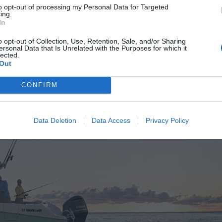
τρα με 80% και πωλήσεις από 10 σε 2 σκάφη. Επίσης, και τα
to opt-out of processing my Personal Data for Targeted
ing.
καθώς μειώθηκαν κατά 26,77% με 93 σκάφη το 2023, έναντι 12
In
ωση στα φουσκωτά σκάφη από 3,01 έως 4 μέτρα που οι
σε 123 σκάφη για το 2023.
o opt-out of Collection, Use, Retention, Sale, and/or Sharing
ersonal Data that Is Unrelated with the Purposes for which it
lected.
Out
CONFIRM
Data Deletion
Data Access
Privacy Policy