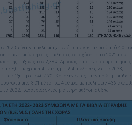
ο 2023, είναι για άλλη μία χρονιά τα πολυεστερικά από 4,01 
ι σημειώνει μείωση στις πωλήσεις σε σχέση με το 2022 που
είωση της τάξεως του 2,38%. Αμέσως επόμενα σε προτιμήσεις
από 3,01 μέχρι και 4 μέτρα, με 594 πωλήσεις για το 2023,
με μία αύξηση στο 40,76%! Καταλήγοντας στην πρώτη τριάδα 
 φουσκωτά από 3,01 μέχρι και 4 μέτρα, με πωλήσεις 436 σκαφ
ια το 2022, παρουσιάζοντας μία μικρή αύξηση 5,06%.