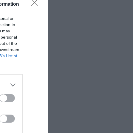
ormation
sonal or
ection to
ou may
 personal
out of the
 downstream
B’s List of
ό
2
ρα