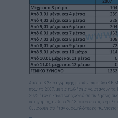
Από τα βιβλία εγγραφής μικρών σκαφών (Β.Ε.Μ.
ήταν το 2007, με τις πωλήσεις να φτάνουν τα 
2023 ήταν η καλύτερη χρονιά σε πωλήσεις σκα
κατηγορίες, ενώ το 2013 έφτασε στις χαμηλότ
θυμίσουμε ότι ήταν οι χαμηλότερες πωλήσεις 