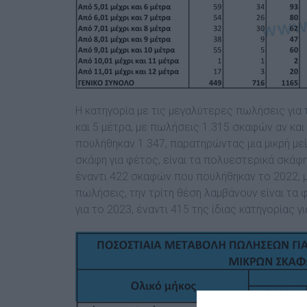
Η κατηγορία με τις μεγαλύτερες πωλήσεις για τ
και 5 μέτρα, με πωλήσεις 1.315 σκαφών αν κα
πουλήθηκαν 1.347, παρατηρώντας μια μικρή μ
σκάφη για φέτος, είναι τα πολυεστερικά σκάφη 
έναντι 422 σκαφών που πουλήθηκαν το 2022, 
πωλήσεις, την τρίτη θέση λαμβάνουν είναι τα
για το 2023, έναντι 415 της ίδιας κατηγορίας γ