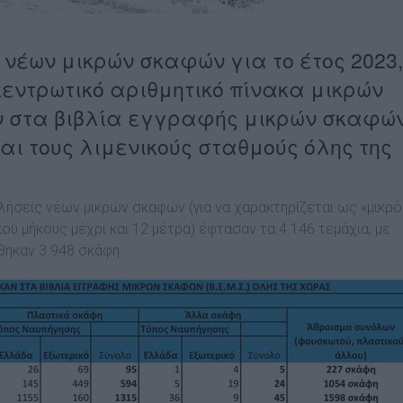
νέων μικρών σκαφών για το έτος 2023,
κεντρωτικό αριθμητικό πίνακα μικρών
 στα βιβλία εγγραφής μικρών σκαφώ
και τους λιμενικούς σταθμούς όλης της
ήσεις νέων μικρών σκαφών (για να χαρακτηρίζεται ως «μικρό
ού μήκους μέχρι και 12 μέτρα) έφτασαν τα 4.146 τεμάχια, με
θηκαν 3.948 σκάφη.