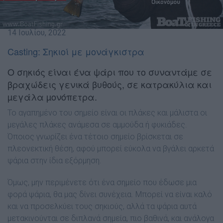
14 Ιουλίου, 2022
Casting: Σηκιοί με μονάγκιστρα
Ο σηκιός είναι ένα ψάρι που το συναντάµε σε
βραχώδεις γενικά βυθούς, σε κατρακύλια και
µεγάλα µονόπετρα.
Το αγαπηµένο του σηµείο είναι οι πλάκες και µάλιστα οι
µεγάλες πλάκες ανάµεσα σε αµµούδα ή φυκιάδες.
Όποιος γνωρίζει ένα τέτοιο σηµείο βρίσκεται σε
πλεονεκτική θέση, αφού µπορεί εύκολα να βγάλει αρκετά
ψάρια στην ίδια εξόρµηση.
Όµως, µην περιµένετε ότι ένα σηµείο που έδωσε µια
φορά ψάρια, θα µας δίνει συνέχεια. Μπορεί να είναι καλό
και να προσελκύει τους σηκιούς, αλλά τα ψάρια αυτά
µετακινούνται σε διπλανά σηµεία, πιο βαθινά, και ανάλογα