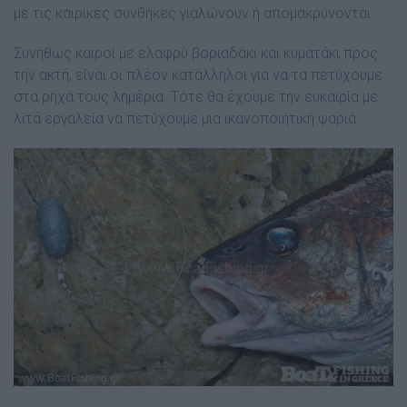
µε τις καιρικές συνθήκες γιαλώνουν ή αποµακρύνονται.
Συνήθως καιροί µε ελαφρύ βοριαδάκι και κυµατάκι προς
την ακτή, είναι οι πλέον κατάλληλοι για να τα πετύχουµε
στα ρηχά τους ληµέρια. Τότε θα έχουµε την ευκαιρία µε
λιτά εργαλεία να πετύχουµε µια ικανοποιητική ψαριά.