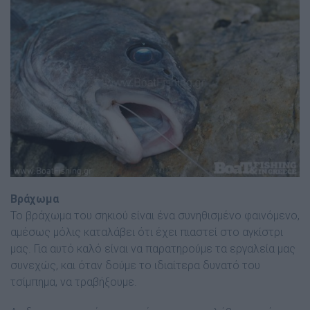
Βράχωµα
Το βράχωµα του σηκιού είναι ένα συνηθισµένο φαινόµενο,
αµέσως µόλις καταλάβει ότι έχει πιαστεί στο αγκίστρι
µας. Για αυτό καλό είναι να παρατηρούµε τα εργαλεία µας
συνεχώς, και όταν δούµε το ιδιαίτερα δυνατό του
τσίµπηµα, να τραβήξουµε.