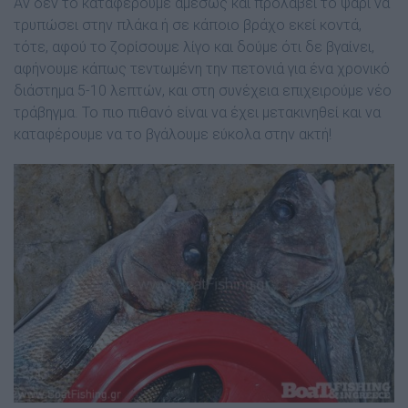
Αν δεν το καταφέρουµε αµέσως και προλάβει το ψάρι να
τρυπώσει στην πλάκα ή σε κάποιο βράχο εκεί κοντά,
τότε, αφού το ζορίσουµε λίγο και δούµε ότι δε βγαίνει,
αφήνουµε κάπως τεντωµένη την πετονιά για ένα χρονικό
διάστηµα 5-10 λεπτών, και στη συνέχεια επιχειρούµε νέο
τράβηγµα. Το πιο πιθανό είναι να έχει µετακινηθεί και να
καταφέρουµε να το βγάλουµε εύκολα στην ακτή!