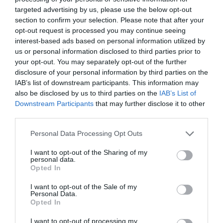
targeted advertising by us, please use the below opt-out
section to confirm your selection. Please note that after your
opt-out request is processed you may continue seeing
interest-based ads based on personal information utilized by
us or personal information disclosed to third parties prior to
your opt-out. You may separately opt-out of the further
disclosure of your personal information by third parties on the
IAB’s list of downstream participants. This information may
also be disclosed by us to third parties on the
IAB’s List of
Downstream Participants
that may further disclose it to other
third parties.
Το αν θα χρησιµοποιήσουµε καλάµι ή ένα απλό
Personal Data Processing Opt Outs
πεταχταράκι ρόδα, είναι στη δική µας ευχέρεια. Να είστε
I want to opt-out of the Sharing of my
βέβαιοι ότι και µε το πεταχταράκι κάνουµε θαυµάσια τη
personal data.
δουλειά µας, αρκεί τα σηµεία να είναι γνωστά και κοντινά.
Opted In
Ειδικά στα βράχια µε δύσκολη κατάβαση για την
I want to opt-out of the Sale of my
προσέγγιση του τόπου, όταν επιβάλλεται δηλαδή όσο το
Personal Data.
Opted In
δυνατόν λιγότερος εξοπλισµός, το πεταχτάρι είναι
µονόδροµος ή αποτελεί το συµπλήρωµα του καλαµιού
I want to opt-out of processing my