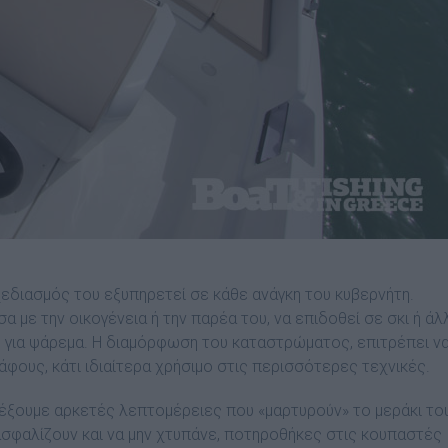
σχεδιασµός του εξυπηρετεί σε κάθε ανάγκη του κυβερνήτη.
 µε την οικογένεια ή την παρέα του, να επιδοθεί σε σκι ή άλ
υς για ψάρεµα. Η διαµόρφωση του καταστρώµατος, επιτρέπει ν
φους, κάτι ιδιαίτερα χρήσιµο στις περισσότερες τεχνικές.
έξουµε αρκετές λεπτοµέρειες που «µαρτυρούν» το µεράκι το
ασφαλίζουν και να µην χτυπάνε, ποτηροθήκες στις κουπαστές