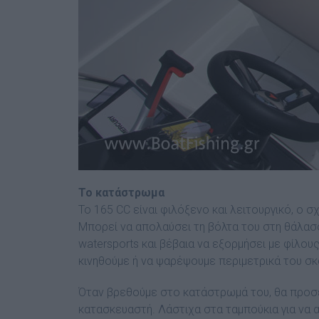
Το κατάστρωµα
Το 165 CC είναι φιλόξενο και λειτουργικό, ο 
Μπορεί να απολαύσει τη βόλτα του στη θάλασσα
watersports και βέβαια να εξορµήσει µε φίλο
κινηθούµε ή να ψαρέψουµε περιµετρικά του σκά
Όταν βρεθούµε στο κατάστρωµά του, θα προσ
κατασκευαστή. Λάστιχα στα ταµπούκια για να 