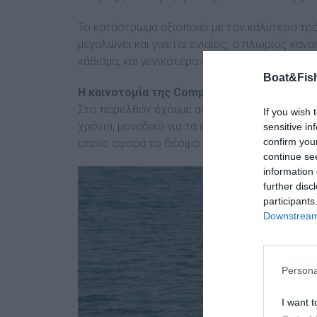
Το κατάστρωµα αξιοποιεί µε τον καλύτερο τρό
µεγαλώνει και γίνεται ενιαίος, ο πλωριός κα
κάθισµα, και γενικότερα οι αποθηκευτικοί χώρ
Boat&Fish
Η καινοτοµία της Compass – Σύστηµα S4
Στο παρελθόν έχουµε αναφερθεί ξανά στον τρ
If you wish 
χρόνια, µοναδικό για τα ελληνικά δεδοµένα. Πρ
sensitive in
confirm you
οποίο αφορά το δέσιµο του σκάφους και όχι µόν
continue se
information 
further disc
participants
Downstream 
Persona
I want t