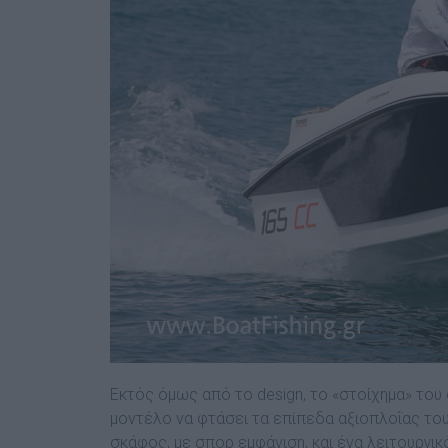
Εκτός όµως από το design, το «στοίχηµα» του
µοντέλο να φτάσει τα επίπεδα αξιοπλοΐας του
σκάφος, µε σπορ εµφάνιση, και ένα λειτουργικ