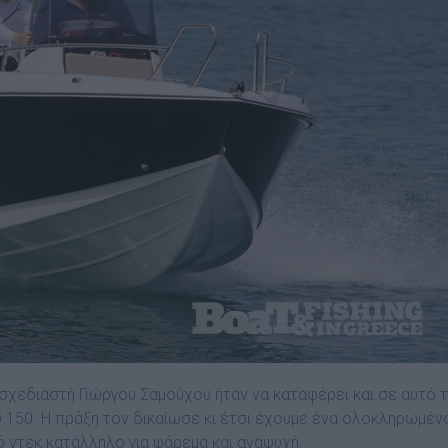
 σχεδιαστή Γιώργου Σαµούχου ήταν να καταφέρει και σε αυτό 
 150. Η πράξη τον δικαίωσε κι έτσι έχουµε ένα ολοκληρωµέν
ό ντεκ κατάλληλο για ψάρεµα και αναψυχή.