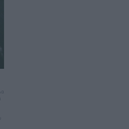
λα
α
υ