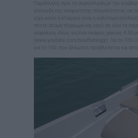
Παράλληλα, πριν τη συγκόλληση µε την κουβέρ
επίτευξη της απαραίτητης πλευστότητας σε 
είχε κάνει η εταιρεία είναι η καλύτερη απόδε
πέντε άτοµα πλήρωµα και νερό σε όλα τα σηµεί
ασφάλεια, ιδίως για ένα σκάφος µήκους 4.50 
(www.youtube.com/boatfishinggr). Για το 165 
για το 150, που άλλωστε προβλέπεται και απ