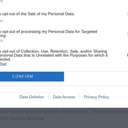
In
o opt-out of the Sale of my Personal Data.
In
to opt-out of processing my Personal Data for Targeted
ing.
In
o opt-out of Collection, Use, Retention, Sale, and/or Sharing
ersonal Data that Is Unrelated with the Purposes for which it
lected.
Out
CONFIRM
 τη γάστρα και το ντεκ, κατασκευάζεται ένα τρίτο
Data Deletion
Data Access
Privacy Policy
 σκάφους, µηδενίζοντας τη χρήση ξύλου. Είναι απολύτως
ο µήκος και πλάτος, δίνοντας έτσι γυαλιστερούς εσωτερικούς
νά της γάστρας και αίσθηση στιβαρότητας. Είναι σχεδιασµέν
στην τρόµπα σεντίνας.