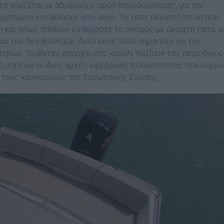
τα γεµίζεται µε αδιάβροχο αφρό πολυουρεθάνης, για την
περίπτωση κατάκλυσης από νερό. Το τεστ πλευστότητας που
ιξη και όπως πιθανόν να θυµάστε το σκάφος µε ανοιχτή τάπα, µ
α του δεν βούλιαζε. Αυτό είναι πολύ σηµαντικό για την
µέτρων. Το βίντεο υπάρχει στο κανάλι YouTube του περιοδικού
CC ισχύουν οι ίδιες αρχές εφεδρικής πλευστότητας που ισχύο
ό τους κανονισµούς της Ευρωπαϊκής Ένωσης.