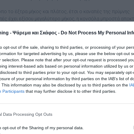
πο το έξτρα µήκος και πλάτος, έτσι ο καναπές της πρύµνης
ναπές έχει εξίσου µεγαλύτερο µήκος, η κονσόλα µπροστά αποκ
οι αυξάνονται σε όλα τα αµπάρια.
ing - Ψάρεμα και Σκάφος -
Do Not Process My Personal Inf
όπο κατασκευής που έχει υιοθετήσει η Compass τα τελευταί
to opt-out of the sale, sharing to third parties, or processing of your per
όκειται για το σύστηµα S4 (Second Skin Stringer System), το
formation for targeted advertising by us, please use the below opt-out s
r selection. Please note that after your opt-out request is processed y
ο, και απαιτεί ιδιαίτερη µελέτη και 3D σχεδίαση.
eing interest-based ads based on personal information utilized by us or
disclosed to third parties prior to your opt-out. You may separately opt-
losure of your personal information by third parties on the IAB’s list of
. This information may also be disclosed by us to third parties on the
IA
Participants
that may further disclose it to other third parties.
l Data Processing Opt Outs
o opt-out of the Sharing of my personal data.