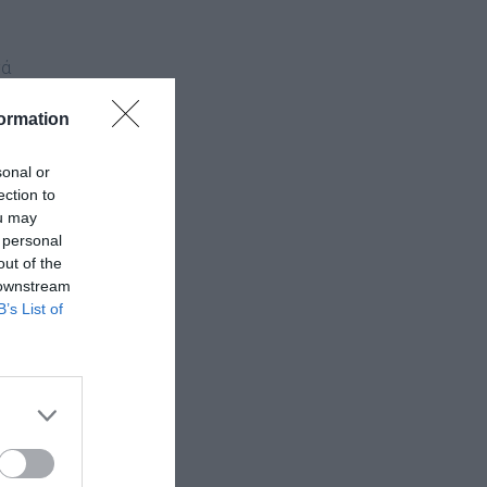
τά
ormation
α
sonal or
ection to
ou may
 personal
out of the
 downstream
B’s List of