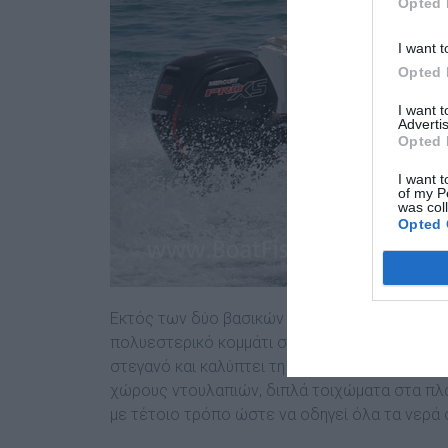
Opted 
I want t
Opted 
I want 
Advertis
Opted 
I want t
of my P
was col
Opted 
Εκτός των δύο βασικών τµηµάτων του σκάφους,
πολυεστερικό κοµµάτι σα δοµικό στοιχείο του
στεγανό και καλύπτει τη γάστρα σε όλο της τ
χώρους ντουλαπιών, διπλά τοιχώµατα στα πλαϊ
µε τέτοιο τρόπο ώστε να οδηγεί όλα τα νερά 