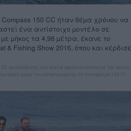
υ Compass 150 CC ήταν θέµα χρόνου να
στεί ένα αντίστοιχο µοντέλο σε
µε µήκος τα 4,98 µέτρα, έκανε το
t & Fishing Show 2016, όπου και κέρδισ
150, σε µεγέθυνση, που γίνεται άµεσα αντιληπτή µε την πρώτη
 εσωτερικό χώρο του καταστρώµατος το πεντάµετρο 165 CC