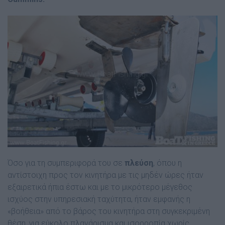
Όσο για τη συµπεριφορά του σε
πλεύση
, όπου η
αντίστοιχη προς τον κινητήρα µε τις µηδέν ώρες ήταν
εξαιρετικά ήπια έστω και µε το µικρότερο µέγεθος
ισχύος στην υπηρεσιακή ταχύτητα, ήταν εµφανής η
«βοήθεια» από το βάρος του κινητήρα στη συγκεκριµένη
θέση, για εύκολο πλανάρισµα και ισορροπία χωρίς