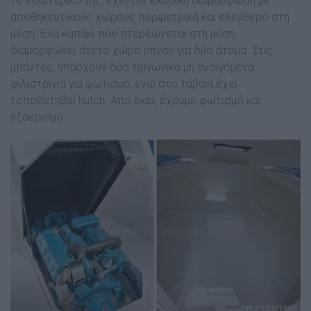
Το εσωτερικό της, έχει την κλασική διαµόρφωση µε
αποθηκευτικούς χώρους περιµετρικά και ελεύθερο στη
µέση. Ένα καπάκι που στερεώνεται στη µέση,
διαµορφώνει άνετο χώρο ύπνου για δύο άτοµα. Στις
µπάντες, υπάρχουν δύο τριγωνικά µη ανοιγόµενα
φιλιστρίνια για φωτισµό, ενώ στο ταβάνι έχει
τοποθετηθεί hutch. Από εκεί, έχουµε φωτισµό και
εξαερισµό.