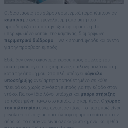
Οι διαστάσεις του χώρου εσωτερικά παραπέµπουν σε
καµπίνα
µε άνεση µεγαλύτερη από αυτή που
προσδιορίζεται από την εξωτερική άποψη. Το
υπερυψωµένο καπάκι της καµπίνας, διαµορφώνει
περιµετρικό διάδροµο
– walk around, φαρδύ και άνετο
για την πρόσβαση εµπρός.
Εδώ, δεν έγινε οικονοµία χώρου προς όφελος του
εσωτερικού όγκου της καµπίνας, επιλογή πολύ σωστή
κατά την άποψή µου. Στο πλάι υπάρχει
κάγκελο
υποστήριξης
ανεξάρτητα τοποθετηµένο σε κάθε
πλευρά και χωρίς σύνδεση εµπρός για την έξοδο στον
ντόκο. Για τον ίδιο λόγο, υπάρχει και
µπάρα στήριξης
τοποθετηµένη πάνω στο καπάκι της καµπίνας. Ο
χώρος
του πιλοτηρίου
είναι ανοικτός πίσω. Το παρ µπριζ είναι
µεγάλο -σε ύψος- µε αποτέλεσµα η προστασία από τον
αέρα και το spray να είναι ολοκληρωτική, ενώ και η θέα