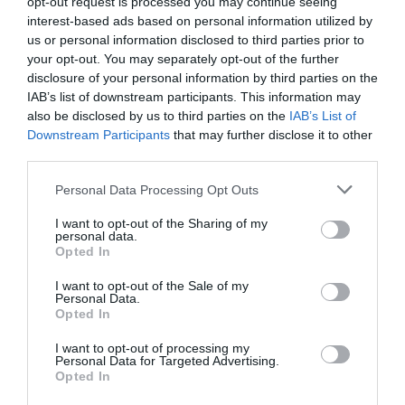
opt-out request is processed you may continue seeing
Πίσω, ο
τριθέσιος καναπές
της διάταξης του open είναι
interest-based ads based on personal information utilized by
us or personal information disclosed to third parties prior to
διθέσιος, καθώς στη µέση «δουλεύει» η λαγουδέρα. Οι
your opt-out. You may separately opt-out of the further
θέσεις καθήµενων για το πλήρωµα είναι δύο, πίσω, µια σε
disclosure of your personal information by third parties on the
αυτή του κυβερνήτη και ακόµη δύο ως τέσσερις στο
IAB’s list of downstream participants. This information may
καπάκι του κινητήρα. Όσο για τις θέσεις «µάχης»
also be disclosed by us to third parties on the
IAB’s List of
οπουδήποτε περιµετρικά.
Downstream Participants
that may further disclose it to other
third parties.
Personal Data Processing Opt Outs
I want to opt-out of the Sharing of my
personal data.
Opted In
I want to opt-out of the Sale of my
Personal Data.
Opted In
I want to opt-out of processing my
Personal Data for Targeted Advertising.
Opted In