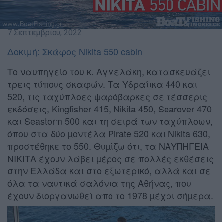
7 Σεπτεμβρίου, 2022
Δοκιμή: Σκάφος Νikita 550 cabin
Το ναυπηγείο του κ. Αγγελάκη, κατασκευάζει
τρεις τύπους σκαφών. Τα Υδραίικα 440 και
520, τις ταχύπλοες ψαρόβαρκες σε τέσσερις
εκδόσεις, Kingfisher 415, Nikita 450, Searover 470
και Seastorm 500 και τη σειρά των ταχύπλοων,
όπου στα δύο µοντέλα Pirate 520 και Nikita 630,
προστέθηκε το 550. Θυµίζω ότι, τα ΝΑΥΠΗΓΕΙΑ
ΝΙΚΙΤΑ έχουν λάβει µέρος σε πολλές εκθέσεις
στην Ελλάδα και στο εξωτερικό, αλλά και σε
όλα τα ναυτικά σαλόνια της Αθήνας, που
έχουν διοργανωθεί από το 1978 µέχρι σήµερα.