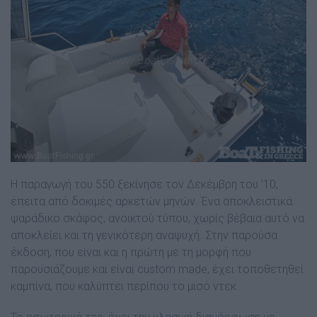
Η παραγωγή του 550 ξεκίνησε τον ∆εκέµβρη του ’10,
έπειτα από δοκιµές αρκετών µηνών. Ένα αποκλειστικά
ψαράδικο σκάφος, ανοικτού τύπου, χωρίς βέβαια αυτό να
αποκλείει και τη γενικότερη αναψυχή. Στην παρούσα
έκδοση, που είναι και η πρώτη µε τη µορφή που
παρουσιάζουµε και είναι custom made, έχει τοποθετηθεί
καµπίνα, που καλύπτει περίπου το µισό ντεκ.