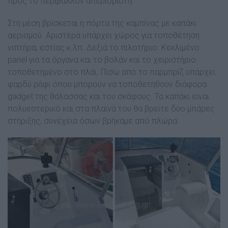
προς το περιβάλλον απεριόριστη.
Στη µέση βρίσκεται η πόρτα της καµπίνας µε καπάκι
αερισµού. Αριστερά υπάρχει χώρος για τοποθέτηση
νιπτήρα, εστίας κ.λπ. ∆εξιά το πιλοτήριο. Κεκλιµένο
panel για τα όργανα και το βολάν και το χειριστήριο
τοποθετηµένο στο πλάι. Πίσω από το παρµπρίζ υπάρχει
φαρδύ ράφι όπου µπορούν να τοποθετηθούν διάφορα
gadget της θάλασσας και του σκάφους. Τα καπάκι είναι
πολυεστερικό και στα πλαϊνά του θα βρείτε δύο µπάρες
στήριξης, συνέχεια όσων βρήκαµε από πλώρα.