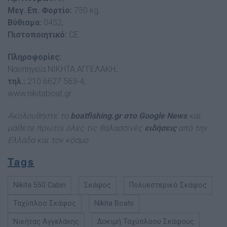
Μεγ. Επ. Φορτίο:
750 kg,
Βύθισµα:
0452,
Πιστοποιητικό:
CE
Πληροφορίες:
Ναυπηγεία ΝΙΚΗΤΑ ΑΓΓΕΛΑΚΗ,
τηλ.:
210 6627 563-4,
www.nikitaboat.gr
Ακολουθήστε το
boatfishing.gr στο Google News
και
μάθετε πρώτοι όλες τις θαλασσινές
ειδήσεις
από την
Ελλάδα και τον κόσμο
Tags
Νikita 550 Cabin
Σκάφος
Πολυεστερικό Σκάφος
Ταχύπλοο Σκάφος
Nikita Boats
Νικήτας Αγγελάκης
Δοκιμή Ταχύπλοου Σκάφους