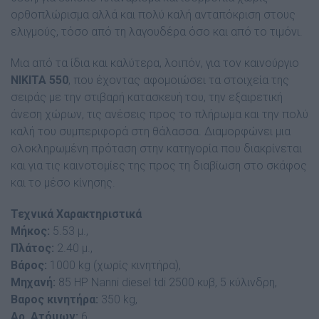
ορθοπλώρισµα αλλά και πολύ καλή ανταπόκριση στους
ελιγµούς, τόσο από τη λαγουδέρα όσο και από το τιµόνι.
Μια από τα ίδια και καλύτερα, λοιπόν, για τον καινούργιο
ΝΙΚΙΤΑ 550
, που έχοντας αφοµοιώσει τα στοιχεία της
σειράς µε την στιβαρή κατασκευή του, την εξαιρετική
άνεση χώρων, τις ανέσεις προς το πλήρωµα και την πολύ
καλή του συµπεριφορά στη θάλασσα. Διαµορφώνει µια
ολοκληρωµένη πρόταση στην κατηγορία που διακρίνεται
και για τις καινοτοµίες της προς τη διαβίωση στο σκάφος
και το µέσο κίνησης.
Τεχνικά Χαρακτηριστικά
Μήκος:
5.53 µ.,
Πλάτος:
2.40 µ.,
Βάρος:
1000 kg (χωρίς κινητήρα)
,
Μηχανή:
85 ΗP Nanni diesel tdi 2500 κυβ, 5 κύλινδρη,
Βαρος κινητήρα:
350 kg,
Αρ. Ατόµων:
6,