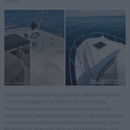
πλώρη.
Η ακαµψία εξασφαλίζεται µε ζευγάρι stringer και φράκτες.
Το ντεκ προσαρµόζεται πάνω σ’ αυτό το πλέγµα,
διαµορφώνοντας µεγάλους στεγανούς χώρους και
βελτιώνοντας ακόµη περισσότερο τη δοµή του σκάφους
που δίνει την αίσθηση πολύ στιβαρής κατασκευής. Εδώ
θα πρέπει να σηµειώσω, πως αν και οι κουπαστές στο