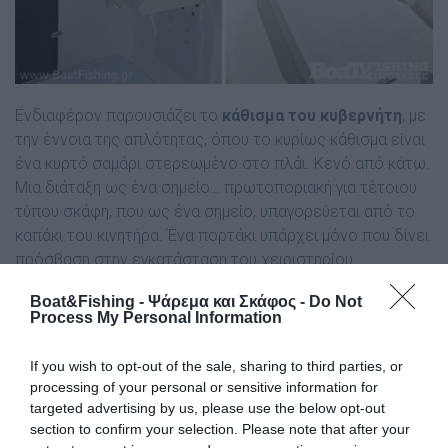
Ενδιαφέρον παρουσιάζει το
κάθισµα του κυβερνήτη
, µε
την έννοια της απλότητας, όπου το κυρίως κάθισµα είναι
ένα κυρτό σαµάρι στερεωµένο στο πλάι. Κενό από κάτω.
Μια διάταξη ως ένα σηµείο… πρωτοποριακή για τέτοιου
τύπου σκάφη, που ως ένα σηµείο, υπαγορεύεται από το
καπάκι του κινητήρα. Ένα πορτάκι υπάρχει µόνο που δίνει
πρόσβαση στην εγκατάσταση του χειριστηρίου.
Boat&Fishing - Ψάρεμα και Σκάφος -
Do Not
Κάτω από το καπάκι αυτό βρίσκεται ένας
Nanni diesel
Process My Personal Information
tdi
, 5κύλινδρος µε 2.500 κ.ε. και απόδοση 85 ίππων,
βάρους 350 κιλών. Ο χώρος υποδοχής του κινητήρα είναι
If you wish to opt-out of the sale, sharing to third parties, or
αρκετός για άνετη και εύκολη πρόσβαση από τον
processing of your personal or sensitive information for
µηχανικό, που όπως ο ίδιος είπε, και ήταν παρών στη
targeted advertising by us, please use the below opt-out
δοκιµή – παράδοση του σκάφους στον Τυρό. Η κίνηση
section to confirm your selection. Please note that after your
µεταδίδεται µε άξονα και οι αλλαγές πορείας µε πηδάλιο.