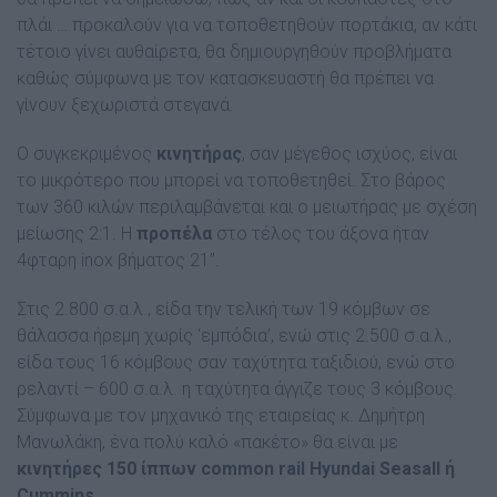
πλάι … προκαλούν για να τοποθετηθούν πορτάκια, αν κάτι
τέτοιο γίνει αυθαίρετα, θα δηµιουργηθούν προβλήµατα
καθώς σύµφωνα µε τον κατασκευαστή θα πρέπει να
γίνουν ξεχωριστά στεγανά.
Ο συγκεκριµένος
κινητήρας
, σαν µέγεθος ισχύος, είναι
το µικρότερο που µπορεί να τοποθετηθεί. Στο βάρος
των 360 κιλών περιλαµβάνεται και ο µειωτήρας µε σχέση
µείωσης 2:1. Η
προπέλα
στο τέλος του άξονα ήταν
4φταρη inox βήµατος 21’’.
Στις 2.800 σ.α.λ., είδα την τελική των 19 κόµβων σε
θάλασσα ήρεµη χωρίς ‘εµπόδια’, ενώ στις 2.500 σ.α.λ.,
είδα τους 16 κόµβους σαν ταχύτητα ταξιδιού, ενώ στο
ρελαντί – 600 σ.α.λ. η ταχύτητα άγγιζε τους 3 κόµβους.
Σύµφωνα µε τον µηχανικό της εταιρείας κ. ∆ηµήτρη
Μανωλάκη, ένα πολύ καλό «πακέτο» θα είναι µε
κινητήρες 150 ίππων common rail Hyundai Seasall ή
Cummins.