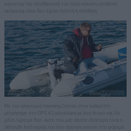
κάνοντας την αποθήκευσή του πολύ εύκολη υπόθεση
ακόµα και όσοι δεν έχουν πιλοτή ή αποθήκη.
Με τον ηλεκτρικό Haswing Comax στον καθρέπτη
µετρήσαµε στο GPS 4,2 µίλια/ώρα µε ένα άτοµο και 3,6
µίλια /ώρα µε δύο. Αυτό που µας άρεσε ιδιαίτερα είναι η
αθόρυβη λειτουργία του που σίγουρα ευνοεί στο ψάρεµα.