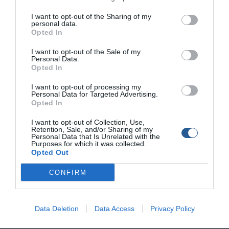
χωρίζονται σε τρεις σειρές µε διαφορετικές
δυνατότητες όπως ασύρµατη λειτουργία, ηλεκτρικό
I want to opt-out of the Sharing of my
personal data.
power trim, ροοστάτη λειτουργίας και λοιπά. Παρέχεται 2
Opted In
χρόνια εγγύηση για όλα τα µοντέλα αλλά και σέρβις σε
I want to opt-out of the Sale of my
κάθε περίπτωση.
Personal Data.
Opted In
Ο συνεργάτης µας Μάρκος Τσαπέπας ήταν από τους
I want to opt-out of processing my
πρώτους που αγόρασε έναν τέτοιο κινητήρα για το
Personal Data for Targeted Advertising.
σκάφος του, µια πιλοτίνα Quicksilver 6.30 αφού δεν
Opted In
µπορούσε να κρατήσει χαµηλή ταχύτητα µε την κύρια
I want to opt-out of Collection, Use,
µηχανή. Σε ένα τόσο µεγάλο σκάφος ο Haswing Osapian
Retention, Sale, and/or Sharing of my
55 lbs φαίνεται σαν µικροσκοπικός στην πρύµνη, παρόλα
Personal Data that Is Unrelated with the
Purposes for which it was collected.
αυτά λειτουργεί όπως θα θέλαµε, δίνοντας την
Opted Out
απαραίτητη ώση στο σκάφος για να ψαρέψει µε µολύβι
CONFIRM
φύλακα και µόνο µε πολύ δυνατό αέρα ή κυµατισµό δεν
κρατάει σταθερή ταχύτητα, κάτι κατανοητό λόγω και του
τεράστιου όγκου του σκάφους. Σύντοµα θα έχουµε
Data Deletion
Data Access
Privacy Policy
αναλυτικό άρθρο για την χρήση του ηλεκτρικού κινητήρα
στην συρτή και τα υπόλοιπα ψαρέµατα γενικότερα, αφού