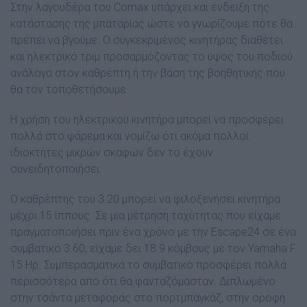
Στην λαγουδέρα του Comax υπάρχει και ένδειξη της
κατάστασης της µπαταρίας ώστε να γνωρίζουµε πότε θα
πρέπει να βγούµε. Ο συγκεκριµένος κινητήρας διαθέτει
και ηλεκτρικό τριµ προσαρµόζοντας το ύψος του ποδιού
ανάλογα στον καθρέπτη ή την βάση της βοηθητικής που
θα τον τοποθετήσουµε.
Η χρήση του ηλεκτρικού κινητήρα µπορεί να προσφέρει
πολλά στο ψάρεµα και νοµίζω ότι ακόµα πολλοί
ιδιοκτήτες µικρών σκαφών δεν το έχουν
συνειδητοποιήσει.
Ο καθρέπτης του 3.20 µπορεί να φιλοξενήσει κινητήρα
µέχρι 15 ίππους. Σε µια µέτρηση ταχύτητας που είχαµε
πραγµατοποιήσει πριν ένα χρόνο µε την Escape24 σε ένα
συµβατικό 3.60, είχαµε δει 18.9 κόµβους µε τον Yamaha F
15 Hp. Συµπερασµατικά το συµβατικό προσφέρει πολλά
περισσότερα από ότι θα φανταζόµασταν. ∆ιπλωµένο
στην τσάντα µεταφοράς στο πορτµπαγκάζ, στην οροφή