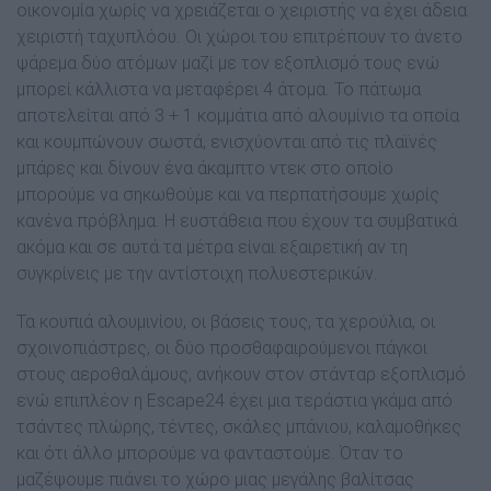
οικονοµία χωρίς να χρειάζεται ο χειριστής να έχει άδεια
χειριστή ταχυπλόου. Οι χώροι του επιτρέπουν το άνετο
ψάρεµα δύο ατόµων µαζί µε τον εξοπλισµό τους ενώ
µπορεί κάλλιστα να µεταφέρει 4 άτοµα. Το πάτωµα
αποτελείται από 3 + 1 κοµµάτια από αλουµίνιο τα οποία
και κουµπώνουν σωστά, ενισχύονται από τις πλαϊνές
µπάρες και δίνουν ένα άκαµπτο ντεκ στο οποίο
µπορούµε να σηκωθούµε και να περπατήσουµε χωρίς
κανένα πρόβληµα. Η ευστάθεια που έχουν τα συµβατικά
ακόµα και σε αυτά τα µέτρα είναι εξαιρετική αν τη
συγκρίνεις µε την αντίστοιχη πολυεστερικών.
Τα κουπιά αλουµινίου, οι βάσεις τους, τα χερούλια, οι
σχοινοπιάστρες, οι δύο προσθαφαιρούµενοι πάγκοι
στους αεροθαλάµους, ανήκουν στον στάνταρ εξοπλισµό
ενώ επιπλέον η Escape24 έχει µια τεράστια γκάµα από
τσάντες πλώρης, τέντες, σκάλες µπάνιου, καλαµοθήκες
και ότι άλλο µπορούµε να φανταστούµε. Όταν το
µαζέψουµε πιάνει το χώρο µιας µεγάλης βαλίτσας