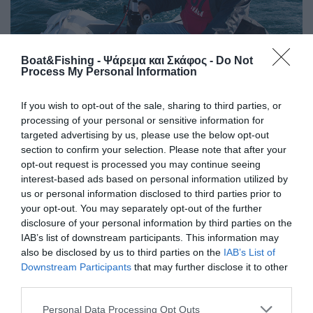
Boat&Fishing - Ψάρεμα και Σκάφος -
Do Not
Process My Personal Information
If you wish to opt-out of the sale, sharing to third parties, or
Αυτοί οι κινητήρες εισάγονται και διανέµονται
processing of your personal or sensitive information for
targeted advertising by us, please use the below opt-out
αποκλειστικά από την Escape24 και ανήκουν στην ίδια
section to confirm your selection. Please note that after your
φιλοσοφία µε τα συµβατικά, παρέχονται σε ιδιαίτερα
opt-out request is processed you may continue seeing
ανταγωνιστικές τιµές µε υψηλό δείκτη value for money
interest-based ads based on personal information utilized by
προσφέροντας δηλαδή «προσιτή» ποιότητα. Με βάρος
us or personal information disclosed to third parties prior to
από 6,7 ως 14,2 κιλά αποτελούν από τους πιο ελαφριούς
your opt-out. You may separately opt-out of the further
κινητήρες και είναι κατάλληλες για σκάφη µικρού –
disclosure of your personal information by third parties on the
µεσαίου µεγέθους (και όχι µόνο όπως θα διαβάσετε
IAB’s list of downstream participants. This information may
also be disclosed by us to third parties on the
IAB’s List of
παρακάτω), ιδανικές για ψάρεµα χάρις της αθόρυβης
Downstream Participants
that may further disclose it to other
λειτουργίας τους.
third parties.
Η πρόωση που προσφέρουν φτάνει τους 2 ίππους και
Personal Data Processing Opt Outs