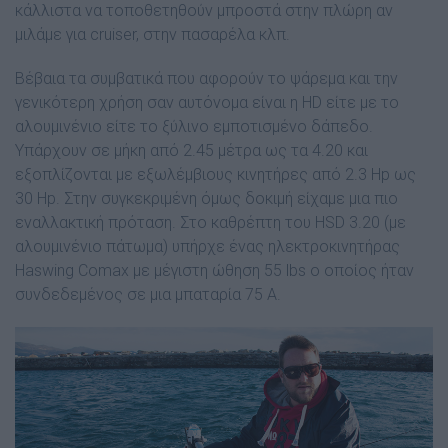
κάλλιστα να τοποθετηθούν µπροστά στην πλώρη αν
µιλάµε για cruiser, στην πασαρέλα κλπ.
Βέβαια τα συµβατικά που αφορούν το ψάρεµα και την
γενικότερη χρήση σαν αυτόνοµα είναι η HD είτε µε το
αλουµινένιο είτε το ξύλινο εµποτισµένο δάπεδο.
Υπάρχουν σε µήκη από 2.45 µέτρα ως τα 4.20 και
εξοπλίζονται µε εξωλέµβιους κινητήρες από 2.3 Hp ως
30 Hp. Στην συγκεκριµένη όµως δοκιµή είχαµε µια πιο
εναλλακτική πρόταση. Στο καθρέπτη του HSD 3.20 (µε
αλουµινένιο πάτωµα) υπήρχε ένας ηλεκτροκινητήρας
Haswing Comax µε µέγιστη ώθηση 55 lbs ο οποίος ήταν
συνδεδεµένος σε µια µπαταρία 75 Α.