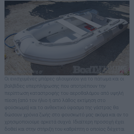
Οι ενισχυµένες µπάρες αλουµινίου για το πάτωµα και οι
βαλβίδες υπερπλήρωσης που αποτρέπουν την
περίπτωση καταστροφής του αεροθαλάµου από υψηλή
πίεση (από τον ήλιο ή από λάθος εκτίµηση στο
φούσκωµα) και το ανθεκτικό ύφασµα της γάστρας θα
δώσουν χρόνια ζωής στο φουσκωτό µας ακόµα και αν το
χρησιµοποιούµε αρκετά συχνά. Ιδιαίτερη προσοχή έχει
δοθεί και στην στήριξη του καθρέπτη ο οποίος δέχεται