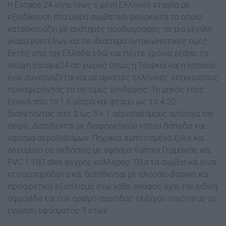
Η Escape 24 είναι ίσως η µόνη Ελληνική εταιρία µε
εξειδίκευση στα µικρά συµβατικά φουσκωτά τα οποία
κατασκευάζει µε αυστηρές προδιαγραφές σε µια µεγάλη
γκάµα µοντέλων και σε ιδιαίτερα ανταγωνιστικές τιµές.
Εκτός από την Ελλάδα εδώ και πέντε χρόνια εξάγει τα
σκάφη Escape24 σε χώρες όπως η Τουρκία και η Ισπανία
ενώ συνεργάζεται και µε αρκετές ελληνικές επιχειρήσεις
προσφέροντάς τα σε τιµές χονδρικής.
Το µήκος τους
ξεκινά από τα 1.6 µέτρα και φτάνει ως τα 4.20
διαθέτοντας από 2 ως 3 + 1 αεροθαλάµους ανάλογα την
σειρά. ∆ιατίθενται µε διαφορετικού τύπου δάπεδο και
ύφασµα αεροθαλάµων: Πηχάκια, εµποτισµένο ξύλο και
αλουµίνιο σε εκδόσεις µε ύφασµα Valmex Γερµανίας και
PVC 1.100 dtex ψυχρής κόλλησης. Όλα τα συµβατικά είναι
ετοιµοπαράδοτα και διατίθενται µε πλούσιο βασικό και
προαιρετικό εξοπλισµό ενώ κάθε σκάφος έχει την ειδική
σφραγίδα και τον αριθµό παρτίδας ελέγχου ποιότητας µε
εγγύηση υφάσµατος 3 ετών.