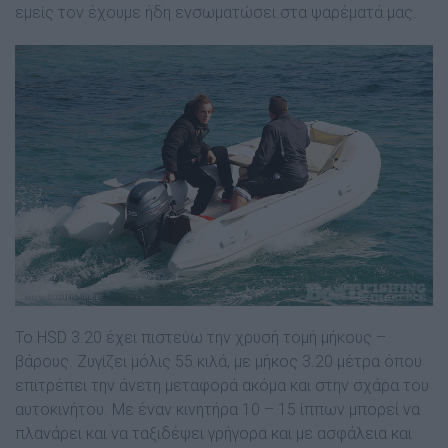
εµείς τον έχουµε ήδη ενσωµατώσει στα ψαρέµατά µας.
Το HSD 3.20 έχει πιστεύω την χρυσή τοµή µήκους –
βάρους. Ζυγίζει µόλις 55 κιλά, µε µήκος 3.20 µέτρα όπου
επιτρέπει την άνετη µεταφορά ακόµα και στην σχάρα του
αυτοκινήτου. Με έναν κινητήρα 10 – 15 ίππων µπορεί να
πλανάρει και να ταξιδέψει γρήγορα και µε ασφάλεια και