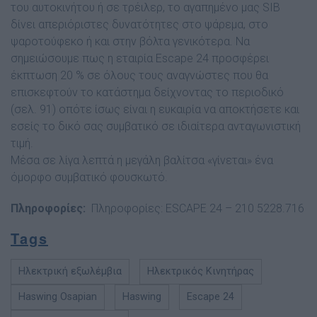
του αυτοκινήτου ή σε τρέιλερ, το αγαπηµένο µας SIB
δίνει απεριόριστες δυνατότητες στο ψάρεµα, στο
ψαροτούφεκο ή και στην βόλτα γενικότερα. Να
σηµειώσουµε πως η εταιρία Escape 24 προσφέρει
έκπτωση 20 % σε όλους τους αναγνώστες που θα
επισκεφτούν το κατάστηµα δείχνοντας το περιοδικό
(σελ. 91) οπότε ίσως είναι η ευκαιρία να αποκτήσετε και
εσείς το δικό σας συµβατικό σε ιδιαίτερα ανταγωνιστική
τιµή.
Μέσα σε λίγα λεπτά η µεγάλη βαλίτσα «γίνεται» ένα
όµορφο συµβατικό φουσκωτό.
Πληροφορίες:
Πληροφορίες: ESCAPE 24 – 210 5228.716
Tags
Ηλεκτρική εξωλέμβια
Ηλεκτρικός Κινητήρας
Haswing Osapian
Haswing
Escape 24