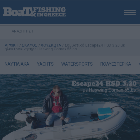
ΑΡΧΙΚΗ
ΝΕΑ
ΑΡΧΙΚΗ
/
ΣΚΑΦΟΣ
/
ΦΟΥΣΚΩΤΑ
/
Συμβατικό Escape24 HSD 3.20 µε
ΕΚΔΟΣΕΙΣ
ηλεκτροκινητήρα Haswing Comax 55lbs
ΨΑΡΕΜΑ ΑΠΟ ΑΚΤΗ
ΝΑΥΤΙΛΙΑΚΑ
YACHTS
WATERSPORTS
ΠΟΛΥΕΣΤΕΡΙΚΑ
ΨΑΡΕΜΑ ΑΠΟ ΣΚΑΦΟΣ
ΨΑΡΟΤΟΥΦΕΚΟ
ΣΚΑΦΟΣ
VIDEO
ΕΞΟΠΛΙΣΜΟΣ
ΘΕΣΣΑΛΟΝΙΚΗ BOAT & FISHING SHOW 2025
BOAT & FISHING SHOW 2025