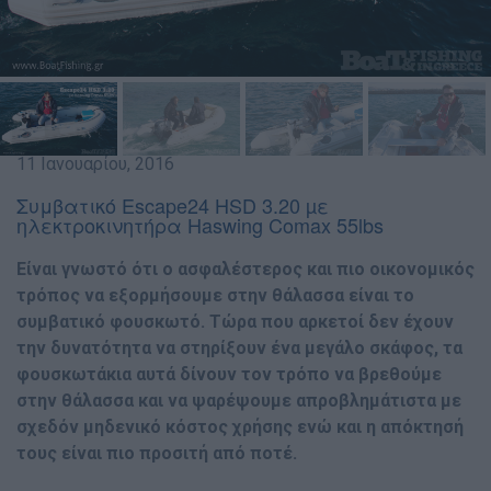
11 Ιανουαρίου, 2016
Συμβατικό Escape24 HSD 3.20 µε
ηλεκτροκινητήρα Haswing Comax 55lbs
Είναι γνωστό ότι ο ασφαλέστερος και πιο οικονοµικός
τρόπος να εξορµήσουµε στην θάλασσα είναι το
συµβατικό φουσκωτό. Τώρα που αρκετοί δεν έχουν
την δυνατότητα να στηρίξουν ένα µεγάλο σκάφος, τα
φουσκωτάκια αυτά δίνουν τον τρόπο να βρεθούµε
στην θάλασσα και να ψαρέψουµε απροβληµάτιστα µε
σχεδόν µηδενικό κόστος χρήσης ενώ και η απόκτησή
τους είναι πιο προσιτή από ποτέ.