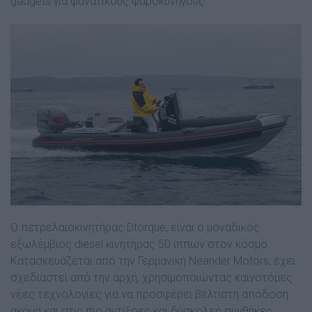
gadgets για φανατικούς ψαροκυνηγούς.
Ο πετρελαιοκινητήρας Dtorque, είναι ο µοναδικός
εξωλέµβιος diesel κινητήρας 50 ίππων στον κόσµο.
Κατασκευάζεται από την Γερµανική Neander Motors, έχει
σχεδιαστεί από την αρχή, χρησιµοποιώντας καινοτόµες
νέες τεχνολογίες για να προσφέρει βέλτιστη απόδοση
ακόµα και στις πιο αντίξοες και δύσκολες συνθήκες.