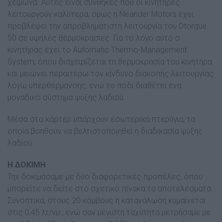
χειµώνα. Αυτές είναι συνθήκες που οι κινητήρες
λειτουργούν καλύτερα, όµως η Neander Motors έχει
προβλέψει την απροβληµάτιστη λειτουργία του Dtorque
50 σε υψηλές θερµοκρασίες. Για το λόγο αυτό ο
κινητήρας έχει το Automatic Thermo-Management
System, όπου διαχειρίζεται τη θερµοκρασία του κινητήρα
και µειώνει περαιτέρω τον κίνδυνο διακοπής λειτουργίας
λόγω υπερθέρµανσης, ενώ το πόδι διαθέτει ένα
µοναδικό σύστηµα ψύξης λαδιού.
Μέσα στο κάρτερ υπάρχουν εσωτερικά πτερύγια, τα
οποία βοηθούν να βελτιστοποιηθεί η διαδικασία ψύξης
λαδιού.
Η ΔΟΚΙΜΗ
Την δοκιµάσαµε µε δύο διαφορετικές προπέλες, όπου
µπορείτε να δείτε στο σχετικό πίνακα τα αποτελέσµατα.
Συνοπτικά, στους 20 κόµβους η κατανάλωση κυµαίνεται
στις 0,45 λτ/νµ., ενώ σαν µέγιστη ταχύτητα µετρήσαµε µε