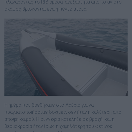
πλανάροντας το RIB άµεσα, ανεξάρτητα από το αν στο
σκάφος βρίσκονται ένα ή πέντε άτοµα.
Η ηµέρα που βρεθήκαµε στο Λαύριο για να
πραγµατοποιήσουµε δοκιµές, δεν ήταν η καλύτερη από
άποψη καιρού. Η συννεφιά κατέληξε σε βροχή, και η
θερµοκρασία ήταν ίσως η χαµηλότερη του φετινού