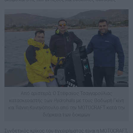
Από αριστερά: Ο Στέφανος Τσαγγαρούλιας
κατασκευαστής των Hydrohulls με τους Θοδωρή Γκίνη
και Γιάννη Κυνηγόπουλο από την MOTOCRAFT κατά την
διάρκεια των δοκιμών
Συνδετικός κρίκος του εγχειρήµατος είναι η MOTOCRAFT,