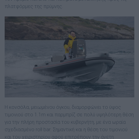
πλατφόρµες της πρύµνης.
Η κονσόλα, µειωµένου όγκου, διαµορφώνει το ύψος
τιµονιού στο 1.1m και παρµπρίζ σε πολύ υψηλότερη θέση
για την πλήρη προστασία του κυβερνήτη, µε ένα ωραία
σχεδιασµένο roll bar. Σηµαντική και η θέση του τιµονιού
και του χειριστηρίου αφού επιτρέπουν την άνετη