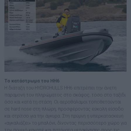
Το κατάστρωµα του HH6
Η διάταξη του HYDROHULLS ΗΗ6 επιτρέπει την άνετη
παραµονή του πληρώµατος στο σκάφος, τόσο στο ταξίδι
όσο και κατά τη στάση. Οι αεροθάλαµοι τοποθετούνται
σε hard nose στη πλώρη, προσφέροντας εύκολη είσοδο
και στρίτσο για την άγκυρα. Στη πρύµνη η υπερκατασκευή
«αγκαλιάζει» το µπαλόνι, δίνοντας περισσότερο χώρο για
τον πρυµιό καναπέ και πατήµατα µετακίνησης προς τις