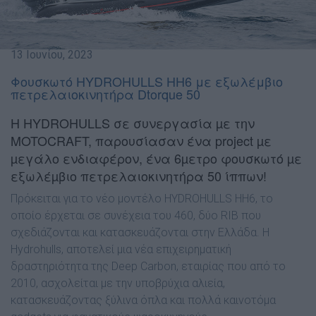
13 Ιουνίου, 2023
Φουσκωτό HYDROHULLS HH6 με εξωλέμβιο
πετρελαιοκινητήρα Dtorque 50
Η HYDROHULLS σε συνεργασία µε την
MOTOCRAFT, παρουσίασαν ένα project µε
µεγάλο ενδιαφέρον, ένα 6µετρο φουσκωτό µε
εξωλέµβιο πετρελαιοκινητήρα 50 ίππων!
Πρόκειται για το νέο µοντέλο HYDROHULLS HH6, το
οποίο έρχεται σε συνέχεια του 460, δύο RIB που
σχεδιάζονται και κατασκευάζονται στην Ελλάδα. Η
Hydrohulls, αποτελεί µια νέα επιχειρηµατική
δραστηριότητα της Deep Carbon, εταιρίας που από το
2010, ασχολείται µε την υποβρύχια αλιεία,
κατασκευάζοντας ξύλινα όπλα και πολλά καινοτόµα