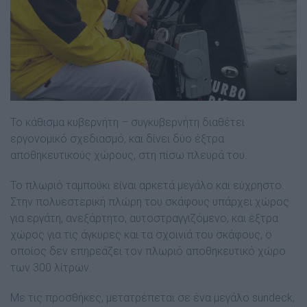
Το κάθισµα κυβερνήτη – συγκυβερνήτη διαθέτει
εργονοµικό σχεδιασµό, και δίνει δύο έξτρα
αποθηκευτικούς χώρους, στη πίσω πλευρά του.
Το πλωριό ταµπούκι είναι αρκετά µεγάλο και εύχρηστο.
Στην πολυεστερική πλώρη του σκάφους υπάρχει χώρος
για εργάτη, ανεξάρτητο, αυτοστραγγιζόµενο, και έξτρα
χώρος για τις άγκυρες και τα σχοινιά του σκάφους, ο
οποίος δεν επηρεάζει τον πλωριό αποθηκευτικό χώρο
των 300 λίτρων.
Με τις προσθήκες, µετατρέπεται σε ένα µεγάλο sundeck,