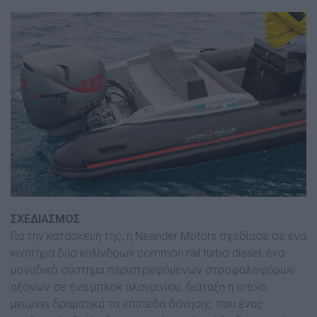
ΣΧΕ∆ΙΑΣΜΟΣ
Για την κατασκευή της, η Neander Motors σχεδίασε σε ένα
κινητήρα δύο κυλίνδρων common rail turbo diesel, ένα
µοναδικό σύστηµα περιστρεφόµενων στροφαλοφόρων
αξόνων σε ένα µπλοκ αλουµινίου, διάταξη η οποία
µειώνει δραµατικά τα επίπεδα δόνησης που ένας