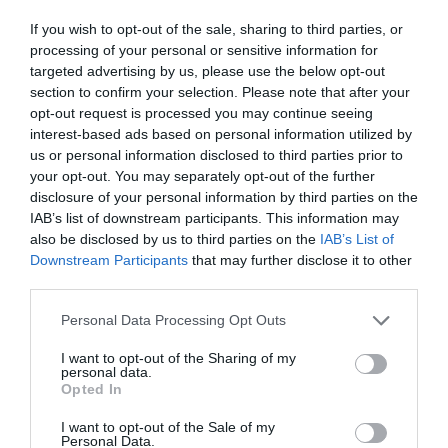
If you wish to opt-out of the sale, sharing to third parties, or
processing of your personal or sensitive information for
targeted advertising by us, please use the below opt-out
section to confirm your selection. Please note that after your
opt-out request is processed you may continue seeing
interest-based ads based on personal information utilized by
us or personal information disclosed to third parties prior to
your opt-out. You may separately opt-out of the further
Χρειάστηκαν δύο έτη να ολοκληρωθεί η σχεδίαση και η
disclosure of your personal information by third parties on the
κατασκευή, µε αρκετές παρεµβάσεις και βελτιώσεις
IAB’s list of downstream participants. This information may
µέχρι το τελικό αποτέλεσµα να προσφέρει άνεση στο
also be disclosed by us to third parties on the
IAB’s List of
κατάστρωµα, ελάχιστη καταπόνηση στο πλήρωµα
Downstream Participants
that may further disclose it to other
third parties.
ανεξαρτήτως καιρού και δυνατότητα χρήσης µικρής
ιπποδύναµης.
Personal Data Processing Opt Outs
Έτσι, η οµάδα κατέληξε σε πλώρη µε πολύ στενή είσοδο,
I want to opt-out of the Sharing of my
personal data.
που εξασφαλίζουν αξιόλογη πλεύση, µε γλυκιά –
Opted In
απροβληµάτιστη απόσβεση, ενώ τα έντονα
παρατροπίδια, εκτρέπουν τα νερά σε πάρα πολύ χαµηλή
I want to opt-out of the Sale of my
Personal Data.
γωνία, εκµηδενίζοντας το οποιοδήποτε σπρέι.