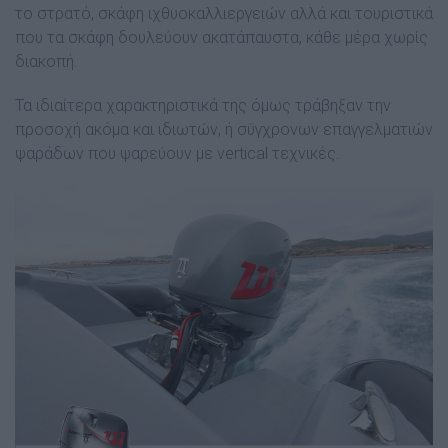
το στρατό, σκάφη ιχθυοκαλλιεργειών αλλά και τουριστικά
που τα σκάφη δουλεύουν ακατάπαυστα, κάθε µέρα χωρίς
διακοπή.
Τα ιδιαίτερα χαρακτηριστικά της όµως τράβηξαν την
προσοχή ακόµα και ιδιωτών, ή σύγχρονων επαγγελµατιών
ψαράδων που ψαρεύουν µε vertical τεχνικές.