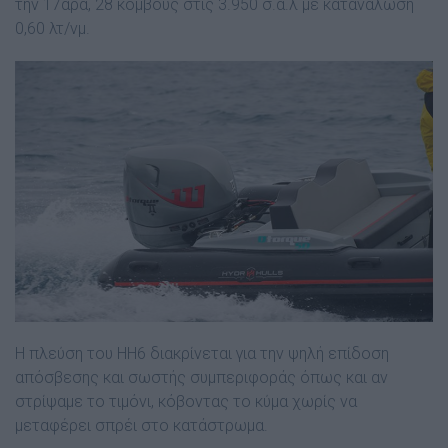
την 17άρα, 28 κόµβους στις 3.950 σ.α.λ µε κατανάλωση
0,60 λτ/νµ.
Η πλεύση του HH6 διακρίνεται για την ψηλή επίδοση
απόσβεσης και σωστής συµπεριφοράς όπως και αν
στρίψαµε το τιµόνι, κόβοντας το κύµα χωρίς να
µεταφέρει σπρέι στο κατάστρωµα.