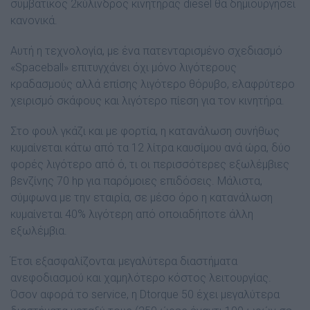
συµβατικός 2κύλινδρος κινητήρας diesel θα δηµιουργήσει
κανονικά.
Αυτή η τεχνολογία, µε ένα πατενταρισµένο σχεδιασµό
«Spaceball» επιτυγχάνει όχι µόνο λιγότερους
κραδασµούς αλλά επίσης λιγότερο θόρυβο, ελαφρύτερο
χειρισµό σκάφους και λιγότερο πίεση για τον κινητήρα.
Στο φουλ γκάζι και µε φορτία, η κατανάλωση συνήθως
κυµαίνεται κάτω από τα 12 λίτρα καυσίµου ανά ώρα, δύο
φορές λιγότερο από ό, τι οι περισσότερες εξωλέµβιες
βενζίνης 70 hp για παρόµοιες επιδόσεις. Μάλιστα,
σύµφωνα µε την εταιρία, σε µέσο όρο η κατανάλωση
κυµαίνεται 40% λιγότερη από οποιαδήποτε άλλη
εξωλέµβια.
Έτσι εξασφαλίζονται µεγαλύτερα διαστήµατα
ανεφοδιασµού και χαµηλότερο κόστος λειτουργίας.
Όσον αφορά το service, η Dtorque 50 έχει µεγαλύτερα