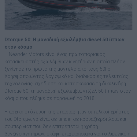
Dtorque 50: Η µοναδική εξωλέµβια diesel 50 ίππων
στον κόσµο
Η Neander Motors είναι ένας πρωτοποριακός
κατασκευαστής εξωλέµβιων κινητήρων η οποία πλέον
ξεκίνησε το πρώτο της µοντέλο από τους 50hp.
Χρησιµοποιώντας λογισµικό και διαδικασίες τελευταίας
τεχνολογίας, σχεδίασε και κατασκεύασε τη δικύλινδρη
Dtorque 50, τη µοναδική εξωλέµβια ντίζελ 50 ίππων στον
κόσµο που τέθηκε σε παραγωγή το 2018.
Η αρχική στόχευση της εταιρίας ήταν οι τελικοί χρήστες
του Dtorque, να είναι σε tender σε κρουαζιερόπλοια και
σούπερ γιοτ που δεν επιτρέπεται η χρήση
βενζινοκινητήρων, σκάφη επιχειρησιακά για το λιµενικό ή