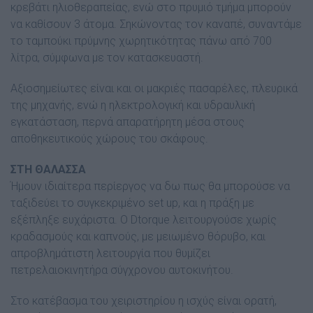
κρεβάτι ηλιοθεραπείας, ενώ στο πρυµιό τµήµα µπορούν
να καθίσουν 3 άτοµα. Σηκώνοντας τον καναπέ, συναντάµε
το ταµπούκι πρύµνης χωρητικότητας πάνω από 700
λίτρα, σύµφωνα µε τον κατασκευαστή.
Αξιοσηµείωτες είναι και οι µακριές πασαρέλες, πλευρικά
της µηχανής, ενώ η ηλεκτρολογική και υδραυλική
εγκατάσταση, περνά απαρατήρητη µέσα στους
αποθηκευτικούς χώρους του σκάφους.
ΣΤΗ ΘΑΛΑΣΣΑ
Ήµουν ιδιαίτερα περίεργος να δω πως θα µπορούσε να
ταξιδεύει το συγκεκριµένο set up, και η πράξη µε
εξέπληξε ευχάριστα. Ο Dtorque λειτουργούσε χωρίς
κραδασµούς και καπνούς, µε µειωµένο θόρυβο, και
απροβληµάτιστη λειτουργία που θυµίζει
πετρελαιοκινητήρα σύγχρονου αυτοκινήτου.
Στο κατέβασµα του χειριστηρίου η ισχύς είναι ορατή,