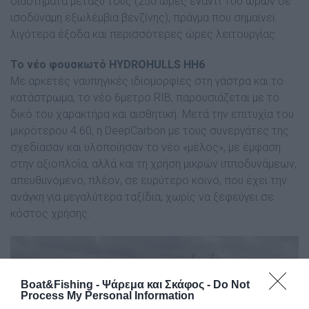
διαστήµατα µεταξύ τους (250 ώρες έναντι 100 ωρών σε
ισοδύναµη εξωλέµβια βενζίνης), πράγµα που σηµαίνει
λιγότερα έξοδα και περισσότερες ώρες λειτουργίας.
Το νέο φουσκωτό HYDROHULLS ΗΗ6
Με αρκετές ναυπηγικές ιδιοµορφίες στη γάστρα και το
κατάστρωµα, το νέο 6µετρο RIB, παρουσιάζεται µε το
δικό του χαρακτήρα και αισθητική. Μετά την επιτυχία του
µικρότερου 4.60, η DeepCarbon µε τους συνεργάτες της
σχεδίασαν και υλοποίησαν το νέο «µέλος», µε έµφαση
στην αξιοπλοΐα, αλλά και τη χρήση µικρών ιπποδυνάµεων,
απευθυνόµενο, πλέον, σε ευρύτερο κοινό, που έχει την
ανάγκη για µεγαλύτερα ταξίδια, χωρίς να ξεφεύγει σε
κόστος χρήσης.
Boat&Fishing - Ψάρεμα και Σκάφος -
Do Not
Process My Personal Information