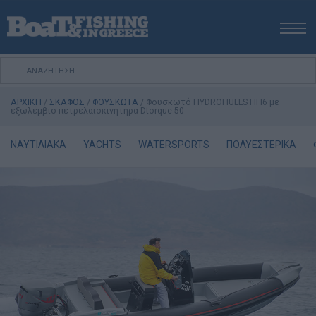
ΑΡΧΙΚΗ
ΝΕΑ
ΑΡΧΙΚΗ
/
ΣΚΑΦΟΣ
/
ΦΟΥΣΚΩΤΑ
/
Φουσκωτό HYDROHULLS HH6 με
ΕΚΔΟΣΕΙΣ
εξωλέμβιο πετρελαιοκινητήρα Dtorque 50
ΨΑΡΕΜΑ ΑΠΟ ΑΚΤΗ
ΝΑΥΤΙΛΙΑΚΑ
YACHTS
WATERSPORTS
ΠΟΛΥΕΣΤΕΡΙΚΑ
ΨΑΡΕΜΑ ΑΠΟ ΣΚΑΦΟΣ
ΨΑΡΟΤΟΥΦΕΚΟ
ΣΚΑΦΟΣ
VIDEO
ΕΞΟΠΛΙΣΜΟΣ
ΘΕΣΣΑΛΟΝΙΚΗ BOAT & FISHING SHOW 2025
BOAT & FISHING SHOW 2025