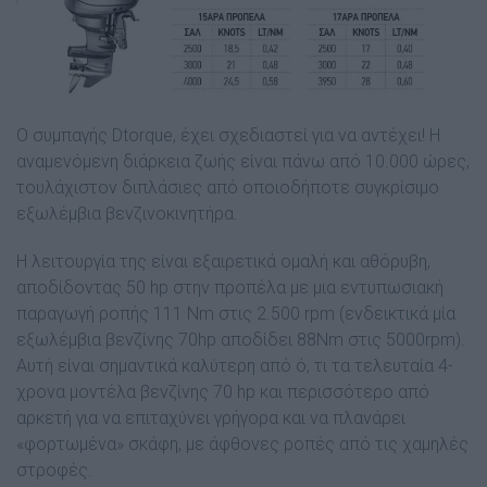
Ο συµπαγής Dtorque, έχει σχεδιαστεί για να αντέχει! Η
αναµενόµενη διάρκεια ζωής είναι πάνω από 10.000 ώρες,
τουλάχιστον διπλάσιες από οποιοδήποτε συγκρίσιµο
εξωλέµβια βενζινοκινητήρα.
Η λειτουργία της είναι εξαιρετικά οµαλή και αθόρυβη,
αποδίδοντας 50 hp στην προπέλα µε µια εντυπωσιακή
παραγωγή ροπής 111 Nm στις 2.500 rpm (ενδεικτικά µία
εξωλέµβια βενζίνης 70hp αποδίδει 88Nm στις 5000rpm).
Αυτή είναι σηµαντικά καλύτερη από ό, τι τα τελευταία 4-
χρονα µοντέλα βενζίνης 70 hp και περισσότερο από
αρκετή για να επιταχύνει γρήγορα και να πλανάρει
«φορτωµένα» σκάφη, µε άφθονες ροπές από τις χαµηλές
στροφές.