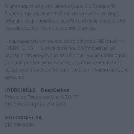
Συµπερασµατικά, η νέα diesel εξωλέµβια Dtorque 50,
διαθέτει την ισχύ και απόδοση για να κινήσει γρήγορα,
αθόρυβα και µε ασφάλεια µεγαλύτερα σκάφη από ότι θα
φανταζόµασταν ποτέ για ένα 50άρι µοτέρ.
Η συµπεριφορά του σε ένα σπορ, γρήγορο RIB όπως το
HYDROHULLS ΗΗ6, είναι αυτό που θα ζητούσαµε, µε
µεγάλη ροπή για γρήγορο πλανάρισµα, χωρίς κραδασµούς
για οµαλή λειτουργία κάνοντας τον ιδανικό για πολλές
εφαρµογές, που ξεφεύγει από τα στενά πλαίσια σκάφους
εργασίας.
HYDROHULLS – DeepCarbon
Στέφανος Τσαγγαρούλιας & ΣΙΑ ΕΕ
213 030 3951 | 693 724 3182
MOTOCRAFT SA
210 988 8288