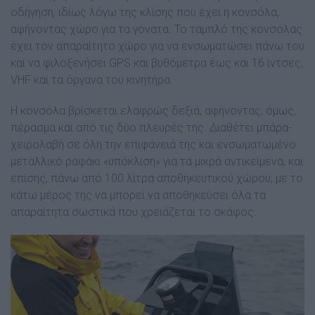
οδήγηση, ιδίως λόγω της κλίσης που έχει η κονσόλα,
αφήνοντας χώρο για τα γόνατα. Το ταµπλό της κονσόλας
έχει τον απαραίτητο χώρο για να ενσωµατώσει πάνω του
και να φιλοξενήσει GPS και βυθόµετρα έως και 16 ίντσες,
VHF και τα όργανα του κινητήρα.
Η κονσόλα βρίσκεται ελαφρώς δεξιά, αφήνοντας, όµως,
πέρασµα και από τις δύο πλευρές της. ∆ιαθέτει µπάρα-
χειρολαβή σε όλη την επιφάνειά της και ενσωµατωµένο
µεταλλικό ραφάκι «υπόκλιση» για τα µικρά αντικείµενα, και
επίσης, πάνω από 100 λίτρα αποθηκευτικού χώρου, µε το
κάτω µέρος της να µπορεί να αποθηκεύσει όλα τα
απαραίτητα σωστικά που χρειάζεται το σκάφος.