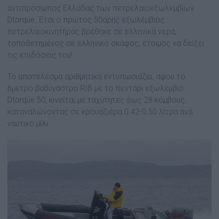
αντιπρόσωπος Ελλάδας των πετρελαιοεξωλεµβίων
Dtorque. Έτσι ο πρώτος 50άρης εξωλέµβιος
πετρελαιοκινητήρας βρέθηκε σε ελληνικά νερά,
τοποθετηµένος σε ελληνικό σκάφος, έτοιµος να δείξει
τις επιδόσεις του!
Το αποτέλεσµα αριθµητικά εντυπωσιάζει, αφού το
6µετρο βαθύγαστρο RIB µε το πεντάρι εξωλέµβιο
Dtorque 50, κινείται µε ταχύτητες έως 28 κόµβους,
καταναλώνοντας σε κρουαζιέρα 0.42-0.50 λίτρα ανά
ναυτικό µίλι.