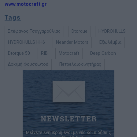
www.motocraft.gr
Tags
Στέφανος Τσαγγαρούλιας
Dtorque
HYDROHULLS
HYDROHULLS HH6
Neander Motors
Εξωλέμβια
Dtorque 50
RIB
Motocraft
Deep Carbon
Δοκιμή Φουσκωτού
Πετρελαιοκινητήρας