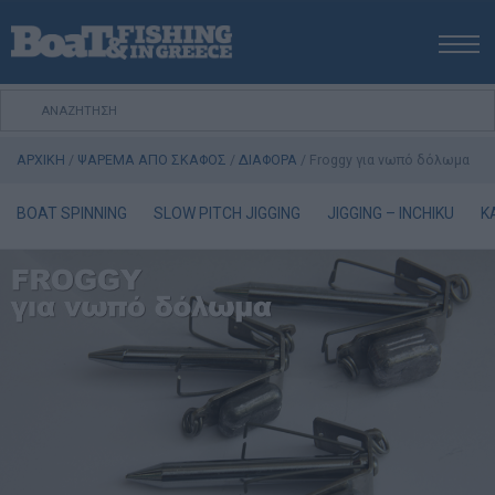
ΑΡΧΙΚΗ
ΝΕΑ
ΑΡΧΙΚΗ
/
ΨΑΡΕΜΑ ΑΠΟ ΣΚΑΦΟΣ
/
ΔΙΑΦΟΡΑ
/
Froggy για νωπό δόλωμα
ΕΚΔΟΣΕΙΣ
ΨΑΡΕΜΑ ΑΠΟ ΑΚΤΗ
BOAT SPINNING
SLOW PITCH JIGGING
JIGGING – INCHIKU
K
ΨΑΡΕΜΑ ΑΠΟ ΣΚΑΦΟΣ
ΨΑΡΟΤΟΥΦΕΚΟ
ΣΚΑΦΟΣ
VIDEO
ΕΞΟΠΛΙΣΜΟΣ
ΘΕΣΣΑΛΟΝΙΚΗ BOAT & FISHING SHOW 2025
BOAT & FISHING SHOW 2025