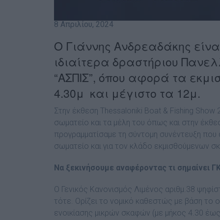
8 Απριλίου, 2024
Ο Γιάννης Ανδρεαδάκης είνα
ιδιαίτερα δραστήριου Πανελ
“ΑΣΠΙΣ”, όπου αφορά τα εκμ
4.30μ και μέγιστο τα 12μ.
Στην έκθεση Thessaloniki Boat & Fishing Show
σωματείο και τα μέλη του όπως και στην έκθεσ
προγραμματίσαμε τη σύντομη συνέντευξη που 
σωματείο και για τον κλάδο εκμισθούμενων σ
Να ξεκινήσουμε αναφέροντας τι σημαίνει ΓΚ
Ο Γενικός Κανονισμός Λιμένος αριθμ.38 ψηφί
τότε. Ορίζει το νομικό καθεστώς με βάση το οπ
ενοικίασης μικρών σκαφών (με μήκος 4.30 έως