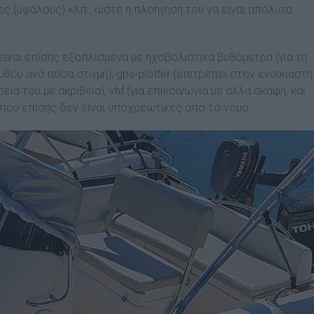
ς (υφάλους) κλπ., ώστε η πλοήγησή του να είναι απόλυτα
ναι επίσης εξοπλισμένα με ηχοβολιστικά βυθόμετρα (για τη
ού ανά πάσα στιγμή), gps-plotter (επιτρέπει στον ενοικιαστή
ία του με ακρίβεια), vhf (για επικοινωνία με άλλα σκάφη, και
ς που επίσης δεν είναι υποχρεωτικές από το νόμο.