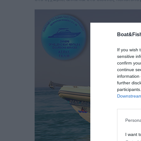
Boat&Fish
If you wish 
sensitive in
confirm you
continue se
information 
further disc
participants
Downstream 
Persona
I want t