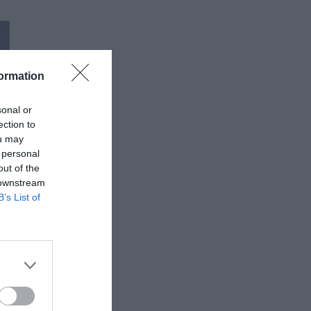
ormation
sonal or
ection to
ou may
 personal
out of the
 downstream
B’s List of