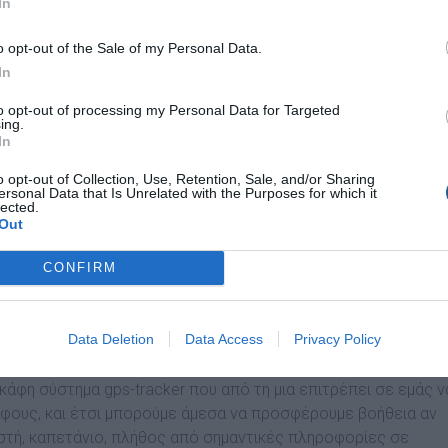
In
o opt-out of the Sale of my Personal Data.
In
to opt-out of processing my Personal Data for Targeted
λτίωση της λειτουργίας και ποιότητας υπηρεσιών, και ποι
ing.
οπό;
In
o opt-out of Collection, Use, Retention, Sale, and/or Sharing
νοικιάζουν σκάφη από εμάς, καθώς και η υψηλή ποιότητα των
ersonal Data that Is Unrelated with the Purposes for which it
αι θέματα πρώτιστης σημασίας για το Σωματείο μας. Όλα τα
lected.
Out
 του, δεσμεύονται από ηθικό και επαγγελματικό κώδικα πάνω
CONFIRM
ριστο επίπεδο αξιοπλοΐας και με υπερπλήρη, διαρκώς
μό ασφαλείας.
Data Deletion
Data Access
Privacy Policy
ας που εγκαθιστούμε στα σκάφη μας υπερβαίνει τις
κάφη σύστημα gps-tracker που από τη μια επιτρέπει σε εμάς ν
άφους, και έτσι μπορούμε άμεσα να προσφέρουμε βοήθεια αν
ιαστή, καπετάνιο, πλήθος από σημαντικές πληροφορίες σε