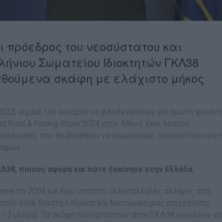
ι πρόεδρος του νεοσύστατου και
λήνιου Σωματείου Ιδιοκτητών ΓΚΛ38
ισθούμενα σκάφη με ελάχιστο μήκος
 2023, είχαμε την ευκαιρία να φιλοξενήσουμε για πρώτη φορά τ
η Boat & Fishing Show 2024 στην Αθήνα. Εκεί λοιπόν,
ακολουθεί, που θα βοηθήσει να γνωρίσουμε περισσότερα για 
καφών.
Λ38, ποιους αφορά και πότε ξεκίνησε στην Ελλάδα.
στηκε το 2004 και έχει υποστεί αλλεπάλληλες αλλαγές από
οίο είναι δυνατή η ίδρυση και λειτουργία μίας επιχείρησης
 12 μέτρα). Τα σκάφη που εμπίπτουν στον ΓΚΛ38 οφείλουν να