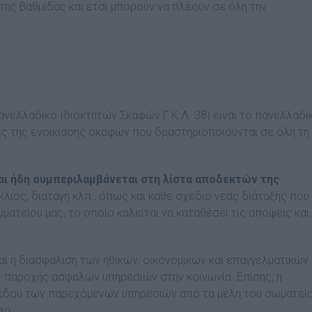
ης βαθμίδας και έτσι μπορούν να πλέουν σε όλη την
ανελλαδικό Ιδιοκτητών Σκαφών Γ.Κ.Λ. 38) είναι το πανελλαδι
ς της ενοικίασης σκαφών που δραστηριοποιούνται σε όλη τη
αι ήδη συμπεριλαμβάνεται στη λίστα αποδεκτών της
κλιος, διαταγή κλπ., όπως και κάθε σχέδιο νέας διάταξης που
ωματείου μας, το οποίο καλείται να καταθέσει τις απόψεις και
ι η διασφάλιση των ηθικών, οικονομικών και επαγγελματικών
 παροχής ασφαλών υπηρεσιών στην κοινωνία. Επίσης, η
ιπέδου των παρεχόμενων υπηρεσιών από τα μέλη του σωματεί
ιο.