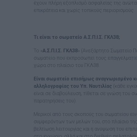
έχουν πλήρη εξοπλισμό ασφαλείας της ανώτατ
επικράτεια και χωρίς τοπικούς περιορισμούς.
Τι είναι το σωματείο Α.Σ.Π.Ι.Σ. ΓΚΛ38;
Το «
Α.Σ.Π.Ι.Σ. ΓΚΛ38
» (Ανεξάρτητο Σωματείο Π
σωματείο που εκπροσωπεί τους επαγγελματίε
χώρα στο πλαίσιο του ΓΚΛ38.
Είναι σωματείο επισήμως αναγνωρισμένο κ
αλληλογραφίας του Υπ. Ναυτιλίας
(κάθε εγκύ
είναι σε διαβούλευση, τίθεται σε γνώση του σ
παρατηρήσεις του).
Μερικοί από τους σκοπούς του σωματείου είνα
συμφερόντων των μελών του, στο πλαίσιο της
βελτίωση λειτουργίας και η ανύψωση του επ
στο εγχώριο, αλλά και στο διεθνές πελατολόγ