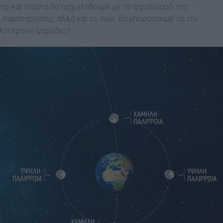
της και έπειτα θα ασχοληθούµε µε το σχολιασµό της,
παρατηρήσεις, αλλά και το πώς θα µπορούσαµε να την
αλύτερους ψαράδες!