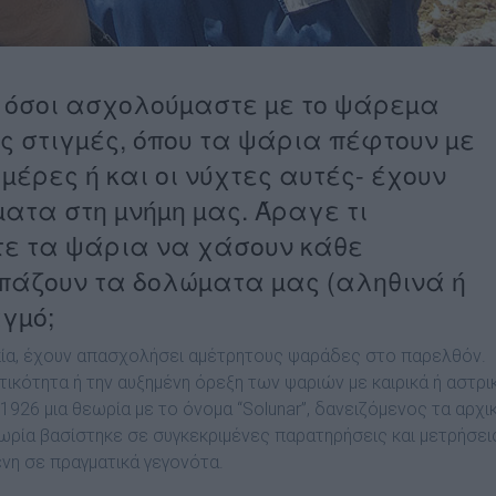
οι όσοι ασχολούµαστε µε το ψάρεµα
ς στιγµές, όπου τα ψάρια πέφτουν µε
µέρες ή και οι νύχτες αυτές- έχουν
ατα στη µνήµη µας. Άραγε τι
τε τα ψάρια να χάσουν κάθε
πάζουν τα δολώµατα µας (αληθινά ή
γµό;
υπία, έχουν απασχολήσει αµέτρητους ψαράδες στο παρελθόν.
κότητα ή την αυξηµένη όρεξη των ψαριών µε καιρικά ή αστρι
 1926 µια θεωρία µε το όνοµα “Solunar”, δανειζόµενος τα αρχι
ωρία βασίστηκε σε συγκεκριµένες παρατηρήσεις και µετρήσει
ένη σε πραγµατικά γεγονότα.