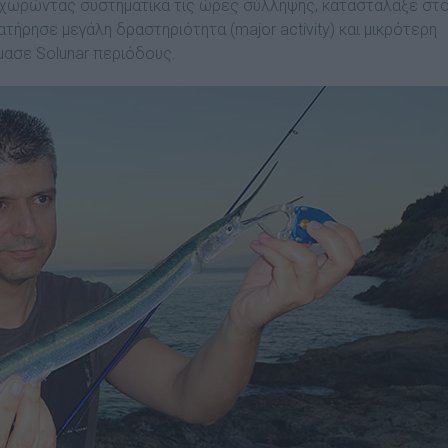
αχωρώντας συστηµατικά τις ώρες σύλληψης, καταστάλαξε στ
ρησε µεγάλη δραστηριότητα (major activity) και µικρότερη
όµασε Solunar περιόδους.