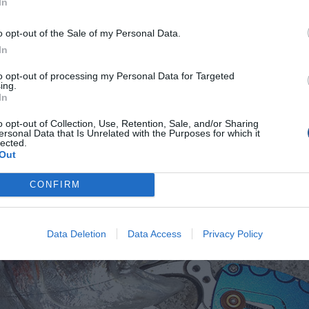
In
λήνης, γιατί σχετίζονται άµεσα µε τα παλιρροϊκά φαινόµενα.
o opt-out of the Sale of my Personal Data.
ευθυγραµµίζονται (συζυγής παλίρροια), οι βαρυτικές έλξεις π
In
υµβαίνει στην πανσέληνο και στη νέα σελήνη, και τότε έχουµε
ασµα των νερών (Άµπωτη).
to opt-out of processing my Personal Data for Targeted
ing.
In
o opt-out of Collection, Use, Retention, Sale, and/or Sharing
ersonal Data that Is Unrelated with the Purposes for which it
lected.
Out
CONFIRM
Data Deletion
Data Access
Privacy Policy