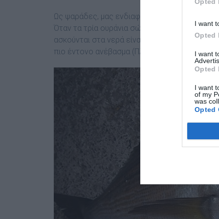
Opted 
Ως ψαράδες, µας ενδιαφέρουν οι φάσεις της σε
I want t
Όταν τα τρία ουράνια σώµατα Ήλιος-Γη-Σελήνη 
Opted 
ασκούνται στα νερά είναι πιο έντονες. Αυτό σ
πιο έντονο ανέβασµα (Πληµµυρίδα) και κατέβ
I want 
Advertis
Opted 
I want t
of my P
was col
Opted 