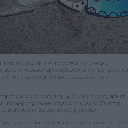
ι βαρυτικές δυνάµεις είναι πιο ασθενείς (οι δυνάµεις
ος µας…) και τα νερά ανεβοκατεβαίνουν µε πιο ήπιο τρόπο. Αυ
ς σελήνης, όταν δηλαδή βλέπουµε φωτισµένη την µισή
είς παρατηρούµε δύο φορές πληµµυρίδα και δύο φορές άµπωτη,
ι η περιφορά της σελήνης (σχεδόν 24 ώρες και 50 λεπτά).
α κατανοήσουµε τις βασικές αρχές της θεωρίας.
 αξιόλογων αλιευµάτων στη θάλασσα και διαπίστωσε ότι το 9