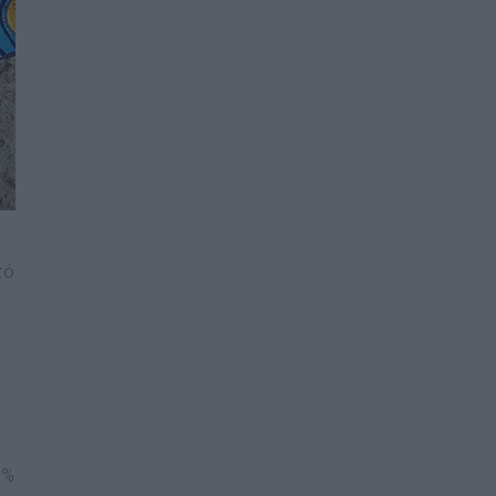
τό
0%