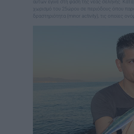
αυτών έγινε στη φάση της νέας σελήνης. Κατ
χωρισµό του 25ώρου σε περιόδους όπου παρατή
δραστηριότητα (minor activity), τις οποίες ον