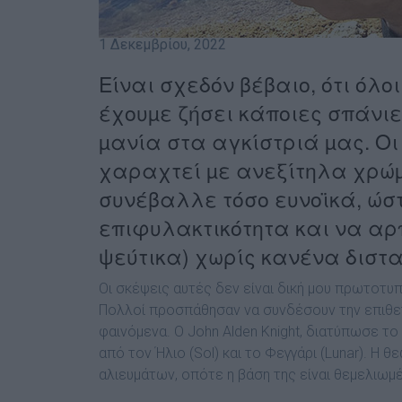
1 Δεκεμβρίου, 2022
Είναι σχεδόν βέβαιο, ότι όλ
έχουµε ζήσει κάποιες σπάνιε
µανία στα αγκίστριά µας. Οι 
χαραχτεί µε ανεξίτηλα χρώµ
συνέβαλλε τόσο ευνοϊκά, ώσ
επιφυλακτικότητα και να αρ
ψεύτικα) χωρίς κανένα διστα
Οι σκέψεις αυτές δεν είναι δική µου πρωτοτ
Πολλοί προσπάθησαν να συνδέσουν την επιθετι
φαινόµενα. Ο John Alden Knight, διατύπωσε το
από τον Ήλιο (Sol) και το Φεγγάρι (Lunar).
Η θε
αλιευµάτων, οπότε η βάση της είναι θεµελιωµ