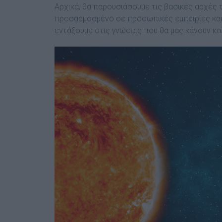
Αρχικά, θα παρουσιάσουµε τις βασικές αρχές 
προσαρµοσµένο σε προσωπικές εµπειρίες και 
εντάξουµε στις γνώσεις που θα µας κάνουν κ