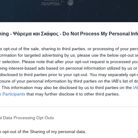
ing - Ψάρεμα και Σκάφος -
Do Not Process My Personal Inf
to opt-out of the sale, sharing to third parties, or processing of your per
formation for targeted advertising by us, please use the below opt-out s
r selection. Please note that after your opt-out request is processed y
των αλιευµάτων, ο Knight προσπάθησε να συνδυάσει διάφορα
eing interest-based ads based on personal information utilized by us or
ος, η Σελήνη και οι παλίρροιες έδειξαν εξαρχής ότι είναι οι
disclosed to third parties prior to your opt-out. You may separately opt-
ροφική συµπεριφορά των ψαριών. Αν όµως λάβουµε υπόψη ότι ο
losure of your personal information by third parties on the IAB’s list of
τη βαρυτική έλξη της Σελήνης (παίζει ρόλο και η περιστροφή
. This information may also be disclosed by us to third parties on the
IA
τες γίνονται δύο!
Participants
that may further disclose it to other third parties.
ό τη Γη κάθε 25 ώρες περίπου, δείχνοντάς µας πάντα τη µία
 ως «σκοτεινή», δεν την βλέπουµε ποτέ! (dark side of the
l Data Processing Opt Outs
στα δικά µας µάτια, και έτσι εµείς παρατηρούµε τις φάσεις τη
 νέα σελήνη, µέχρι την πανσέληνο, και πάλι µέχρι να έρθει το
o opt-out of the Sharing of my personal data.