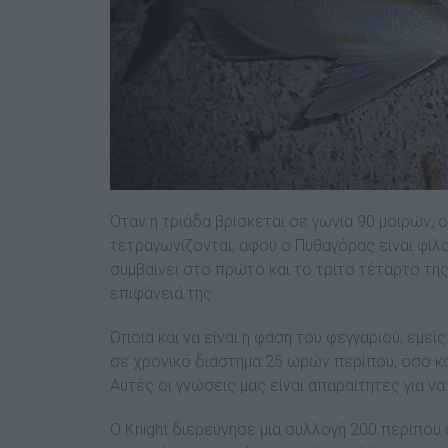
Όταν η τριάδα βρίσκεται σε γωνία 90 µοιρών, ο
τετραγωνίζονται, αφού ο Πυθαγόρας είναι φίλ
συµβαίνει στο πρώτο και το τρίτο τέταρτο τη
επιφάνειά της.
Όποια και να είναι η φάση του φεγγαριού, εµ
σε χρονικό διάστηµα 25 ωρών περίπου, όσο κα
Αυτές οι γνώσεις µας είναι απαραίτητες για ν
Ο Knight διερεύνησε µια συλλογή 200 περίπου