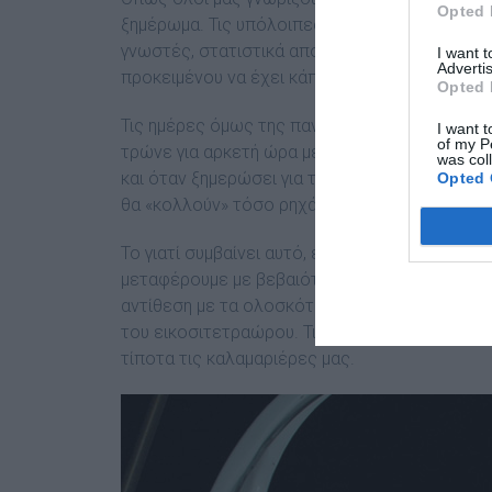
Opted 
ξημέρωμα. Τις υπόλοιπες ώρες, τόσο της μέρα
γνωστές, στατιστικά αποδοτικές περιοχές, σε
I want 
Advertis
προκειμένου να έχει κάποια ικανοποιητικά απ
Opted 
Τις ημέρες όμως της πανσελήνου, τα πράγματα
I want t
of my P
τρώνε για αρκετή ώρα μετά το σούρουπο και 
was col
και όταν ξημερώσει για τα καλά. Θα αρπάζουν ό
Opted 
θα «κολλούν» τόσο ρηχά, όσο και βαθιά.
Το γιατί συμβαίνει αυτό, είναι κάτι που δε γν
μεταφέρουμε με βεβαιότητα, είναι ότι σχεδόν
αντίθεση με τα ολοσκόταδα, όπου τα καλαμάρ
του εικοσιτετραώρου. Τις υπόλοιπες στιγμές 
τίποτα τις καλαμαριέρες μας.