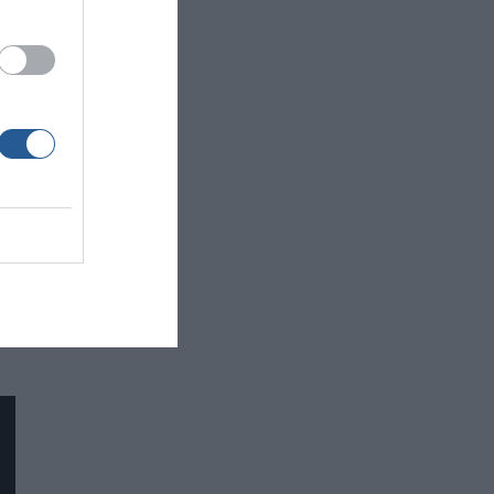
α
και
ες
ε