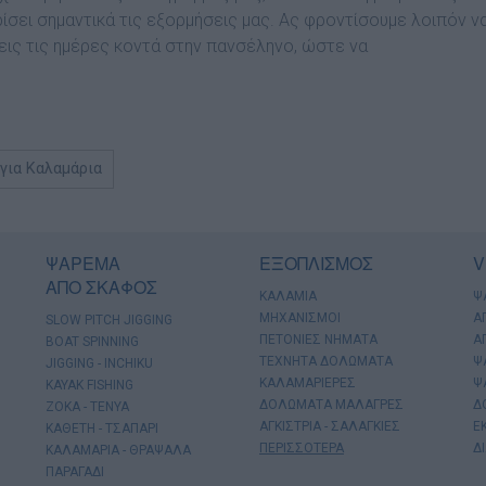
σει σημαντικά τις εξορμήσεις μας. Ας φροντίσουμε λοιπόν ν
εις τις ημέρες κοντά στην πανσέληνο, ώστε να
για Καλαμάρια
ΨΑΡΕΜΑ
ΕΞΟΠΛΙΣΜΟΣ
V
ΑΠΟ ΣΚΑΦΟΣ
ΚΑΛΑΜΙΑ
Ψ
ΜΗΧΑΝΙΣΜΟΙ
Α
SLOW PITCH JIGGING
ΠΕΤΟΝΙΕΣ ΝΗΜΑΤΑ
Α
BOAT SPINNING
ΤΕΧΝΗΤΑ ΔΟΛΩΜΑΤΑ
Ψ
JIGGING - INCHIKU
ΚΑΛΑΜΑΡΙΕΡΕΣ
Ψ
KAYAK FISHING
ΔΟΛΩΜΑΤΑ ΜΑΛΑΓΡΕΣ
Δ
ΖΟΚΑ - ΤΕΝΥΑ
ΑΓΚΙΣΤΡΙΑ - ΣΑΛΑΓΚΙΕΣ
Ε
ΚΑΘΕΤΗ - ΤΣΑΠΑΡΙ
ΠΕΡΙΣΣΟΤΕΡΑ
Δ
ΚΑΛΑΜΑΡΙΑ - ΘΡΑΨΑΛΑ
ΠΑΡΑΓΑΔΙ