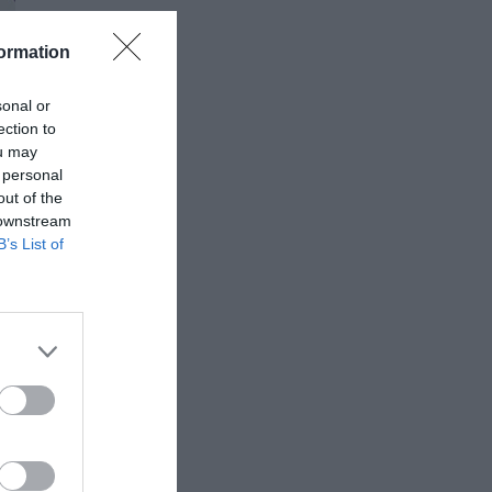
ormation
sonal or
ection to
ou may
 personal
out of the
 downstream
B’s List of