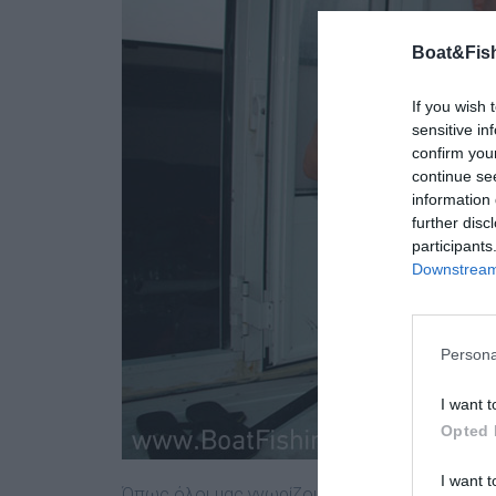
Boat&Fish
If you wish 
sensitive in
confirm you
continue se
information 
further disc
participants
Downstream 
Persona
I want t
Opted 
I want t
Όπως όλοι μας γνωρίζουμε, τα καλαμάρια αρπά