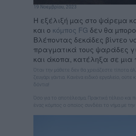
19 Νοεμβρίου, 2023
Η εξέλιξή µας στο ψάρεµα και
και ο
κόµπος FG
δεν θα µπορο
Βλέποντας δεκάδες βίντεο ν
πραγµατικά τους ψαράδες γι
και άκοπα, κατέληξα σε µια
Όταν την µάθετε δεν θα χρειάζεστε τίποτα άλλ
ζευγάρι γάντια. Κανένα ειδικό εργαλείο, ούτ
δόντια!
Όσο για το αποτέλεσµα; Πρακτικά τέλειο και π
ένας κόµπος ο οποίος συνδέει το νήµα µε την