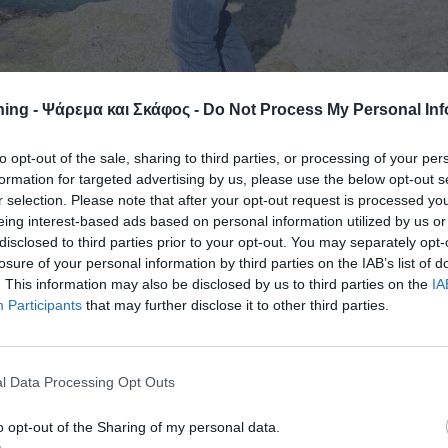
ing - Ψάρεμα και Σκάφος -
Do Not Process My Personal Inf
 δοκιµαστικό αντοχής ακριβώς τα ίδια υλικά του τεύχους που
to opt-out of the sale, sharing to third parties, or processing of your per
σύγκριση. Άρα, έχουµε νήµα οκτάκλωνο PE1 και πετονιά
formation for targeted advertising by us, please use the below opt-out s
 solid ring και περνιέται σε ηλεκτρονική ζυγαριά.
Μόλις γίνετ
r selection. Please note that after your opt-out request is processed y
ραβάµε σταθερά µέχρι να σπάσει ο κόµπος clinch του solid ή ο
eing interest-based ads based on personal information utilized by us or
disclosed to third parties prior to your opt-out. You may separately opt-
losure of your personal information by third parties on the IAB’s list of
ν οι καλύτερες τρεις.
Η σύγκριση γίνεται µε τα αποτελέσµατα
. This information may also be disclosed by us to third parties on the
IA
ρευτικών κόμπων: Μετρήσεις και αντοχή
ώστε να
Participants
that may further disclose it to other third parties.
G από τον Crazy Alberto, ο οποίος προκρίθηκε ως βέλτιστη
ιση αναφέρεται στις συγκεκριµένες διατοµές).
l Data Processing Opt Outs
τρήσεων (πίνακες).
o opt-out of the Sharing of my personal data.