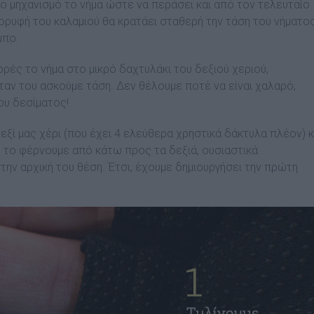
ο µηχανισµό το νήµα ώστε να περάσει και από τον τελευταίο
κορυφή του καλαµιού θα κρατάει σταθερή την τάση του νήµατο
µπο.
ρές το νήµα στο µικρό δαχτυλάκι του δεξιού χεριού,
αν του ασκούµε τάση. ∆εν θέλουµε ποτέ να είναι χαλαρό,
ου δεσίµατος!
εξί µας χέρι (που έχει 4 ελεύθερα χρηστικά δάκτυλα πλέον) κ
 το φέρνουµε από κάτω προς τα δεξιά, ουσιαστικά
ην αρχική του θέση. Έτσι, έχουµε δηµιουργήσει την πρώτη