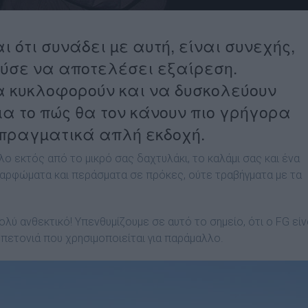
 ότι συνάδει µε αυτή, είναι συνεχής,
ύσε να αποτελέσει εξαίρεση.
α κυκλοφορούν και να δυσκολεύουν
α το πώς θα τον κάνουν πιο γρήγορα
 πραγµατικά απλή εκδοχή.
ο εκτός από το µικρό σας δαχτυλάκι, το καλάµι σας και ένα
ε καρφώµατα και περάσµατα σε πρόκες, ούτε τραβήγµατα µε τα
ολύ ανθεκτικό! Υπενθυµίζουµε σε αυτό το σηµείο, ότι ο FG είν
 πετονιά που χρησιµοποιείται για παράµαλλο.