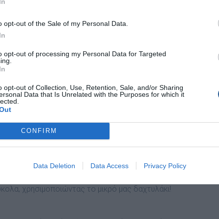
In
o opt-out of the Sale of my Personal Data.
In
to opt-out of processing my Personal Data for Targeted
ing.
In
ατικά νούµερα πάνω στον κόµπο, 730 γρ. µεγαλύτερης αντοχή
o opt-out of Collection, Use, Retention, Sale, and/or Sharing
ersonal Data that Is Unrelated with the Purposes for which it
η πιο αρµονική λύση και 1,080 kg παραπάνω µέση ανθεκτικότητ
lected.
Out
CONFIRM
 µου παρατηρήσεις δείχνουν ότι ο FG είναι από 23% ως και 30
ενη επιλογή, εποµένως αξίζει µια προσπάθεια για να µάθου
ιαδίκτυο, παρατήρησα ότι τα δικά µου συµπεράσµατα είναι
Data Deletion
Data Access
Privacy Policy
ότε βαδίζουµε σε σίγουρο δρόµο.
κολα, χρησιµοποιώντας το µικρό µας δαχτυλάκι!