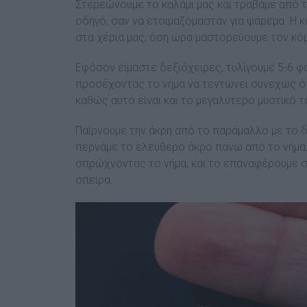
Στερεώνουµε το καλάµι µας και τραβάµε από τ
οδηγό, σαν να ετοιµαζόµασταν για ψάρεµα. Η 
στα χέρια µας, όση ώρα µαστορεύουµε τον κό
Εφόσον είµαστε δεξιόχειρες, τυλίγουµε 5-6 φο
προσέχοντας το νήµα να τεντώνει συνεχώς ότ
καθώς αυτό είναι και το µεγαλύτερο µυστικό τ
Παίρνουµε την άκρη από το παράµαλλο µε το δ
περνάµε το ελεύθερο άκρο πάνω από το νήµα,
σπρώχνοντας το νήµα, και το επαναφέρουµε στ
σπείρα.