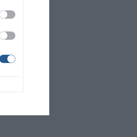
ς
α
%
µε