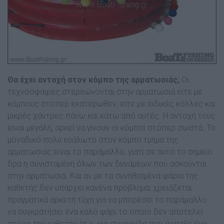
Θα έχει αντοχή στον κόµπο της αρματωσιάς;
Οι
τεχνόσφαιρες στερεώνονται στην αρµατωσιά είτε µε
κόµπους στόπερ εκατέρωθεν, είτε µε ειδικές κόλλες και
µικρές χάντρες πάνω και κάτω από αυτές. Η αντοχή τους
είναι µεγάλη, αρκεί να γίνουν οι κόµποι στόπερ σωστά. Το
µοναδικό πολύ ευάλωτο στον κόµπο τµήµα της
αρµατωσιάς είναι το παράµαλλο, γιατί σε αυτό το σηµείο
δρα η συνισταµένη όλων των δυνάµεων που ασκούνται
στην αρµατωσιά. Και αν µε τα συνηθισµένα ψάρια της
καθετής δεν υπάρχει κανένα πρόβληµα, χρειάζεται
πραγµατικά αρκετή τύχη για να µπορέσει το παράµαλλο
να συγκρατήσει ένα καλό ψάρι το οποίο δεν αποτελεί
στόχο της καθετής (π.χ. µια συναγρίδα που άρπαξε ένα