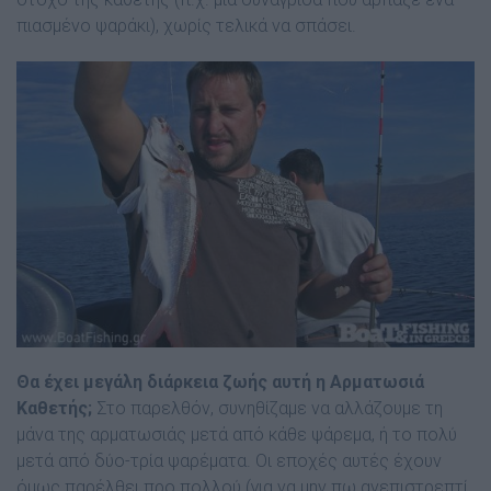
πιασµένο ψαράκι), χωρίς τελικά να σπάσει.
Θα έχει µεγάλη διάρκεια ζωής αυτή η Αρματωσιά
Καθετής;
Στο παρελθόν, συνηθίζαµε να αλλάζουµε τη
µάνα της αρµατωσιάς µετά από κάθε ψάρεµα, ή το πολύ
µετά από δύο-τρία ψαρέµατα. Οι εποχές αυτές έχουν
όµως παρέλθει προ πολλού (για να µην πω ανεπιστρεπτί