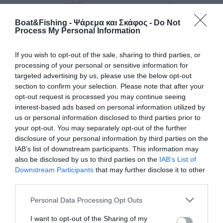
στιγµή χρειαστεί. Ειδικά µε τις χάντρες ταχείας
αντικατάστασης, αυτή η αλλαγή µπορεί να γίνει µέσα σε
Boat&Fishing - Ψάρεμα και Σκάφος -
Do Not
ελάχιστα δευτερόλεπτα. Φυσικά, θα πρέπει να έχουµε
Process My Personal Information
ετοιµάσει αρκετά από το σπίτι, ώστε να µην χάνουµε
χρόνο την ώρα που τρώνε τα ψάρια.
If you wish to opt-out of the sale, sharing to third parties, or
processing of your personal or sensitive information for
targeted advertising by us, please use the below opt-out
section to confirm your selection. Please note that after your
opt-out request is processed you may continue seeing
interest-based ads based on personal information utilized by
us or personal information disclosed to third parties prior to
your opt-out. You may separately opt-out of the further
disclosure of your personal information by third parties on the
IAB’s list of downstream participants. This information may
also be disclosed by us to third parties on the
IAB’s List of
Downstream Participants
that may further disclose it to other
third parties.
Personal Data Processing Opt Outs
Θα µπορώ να ψαρέψω σε όλα τα βάθη;
Ναι, φτάνει να
I want to opt-out of the Sharing of my