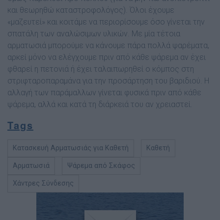
και θεωρηθώ καταστροφολόγος). Όλοι έχουµε
«µαζευτεί» και κοιτάµε να περιορίσουµε όσο γίνεται την
σπατάλη των αναλώσιµων υλικών. Με µία τέτοια
αρµατωσιά µπορούµε να κάνουµε πάρα πολλά ψαρέµατα,
αρκεί µόνο να ελέγχουµε πριν από κάθε ψάρεµα αν έχει
φθαρεί η πετονιά ή έχει ταλαιπωρηθεί ο κόµπος στη
στριφταροπαραµάνα για την προσάρτηση του βαριδιού. Η
αλλαγή των παράµαλλων γίνεται φυσικά πριν από κάθε
ψάρεµα, αλλά και κατά τη διάρκειά του αν χρειαστεί.
Tags
Κατασκευή Αρματωσιάς για Καθετή
Καθετή
Αρματωσιά
Ψάρεμα από Σκάφος
Χάντρες Σύνδεσης