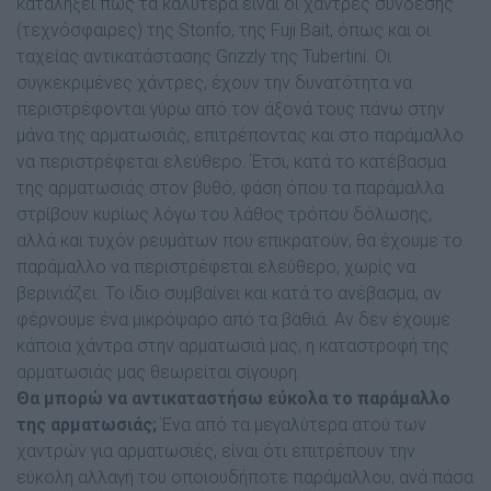
καταλήξει πως τα καλύτερα είναι οι χάντρες σύνδεσης
(τεχνόσφαιρες) της Stonfo, της Fuji Bait, όπως και οι
ταχείας αντικατάστασης Grizzly της Tubertini. Οι
συγκεκριµένες χάντρες, έχουν την δυνατότητα να
περιστρέφονται γύρω από τον άξονά τους πάνω στην
µάνα της αρµατωσιάς, επιτρέποντας και στο παράµαλλο
να περιστρέφεται ελεύθερο. Έτσι, κατά το κατέβασµα
της αρµατωσιάς στον βυθό, φάση όπου τα παράµαλλα
στρίβουν κυρίως λόγω του λάθος τρόπου δόλωσης,
αλλά και τυχόν ρευµάτων που επικρατούν, θα έχουµε το
παράµαλλο να περιστρέφεται ελεύθερο, χωρίς να
βερινιάζει. Το ίδιο συµβαίνει και κατά το ανέβασµα, αν
φέρνουµε ένα µικρόψαρο από τα βαθιά. Αν δεν έχουµε
κάποια χάντρα στην αρµατωσιά µας, η καταστροφή της
αρµατωσιάς µας θεωρείται σίγουρη.
Θα µπορώ να αντικαταστήσω εύκολα το παράµαλλο
της αρματωσιάς;
Ένα από τα µεγαλύτερα ατού των
χαντρών για αρµατωσιές, είναι ότι επιτρέπουν την
εύκολη αλλαγή του οποιουδήποτε παράµαλλου, ανά πάσα