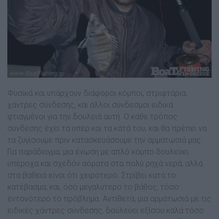
Φυσικά και υπάρχουν διάφοροι κόµποι, στριφτάρια,
χάντρες σύνδεσης, και άλλοι σύνδεσµοι ειδικά
φτιαγµένοι για την δουλειά αυτή. Ο κάθε τρόπος
σύνδεσης έχει τα υπέρ και τα κατά του, και θα πρέπει να
τα ζυγίσουµε πριν κατασκευάσουµε την αρµατωσιά µας.
Για παράδειγµα, µια ένωση µε απλό κόµπο δουλεύει
υπέροχα και σχεδόν αόρατα στα πολύ ρηχά νερά, αλλά
στα βαθειά είναι ότι χειρότερο. Στρίβει κατά το
κατέβασµα, και, όσο µεγαλύτερο το βάθος, τόσο
εντονότερο το πρόβληµα. Αντίθετα, µια αρµατωσιά µε τις
ειδικές χάντρες σύνδεσης, δουλεύει εξίσου καλά τόσο