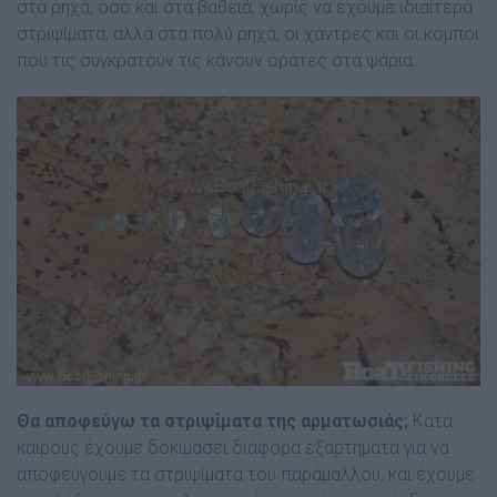
στα ρηχά, όσο και στα βαθειά, χωρίς να έχουµε ιδιαίτερα
στριψίµατα, αλλά στα πολύ ρηχά, οι χάντρες και οι κόµποι
που τις συγκρατούν τις κάνουν ορατές στα ψάρια.
Θα αποφεύγω τα στριψίµατα της αρματωσιάς;
Κατά
καιρούς έχουµε δοκιµάσει διάφορα εξαρτήµατα για να
αποφεύγουµε τα στριψίµατα του παράµαλλου, και έχουµε