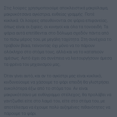
Στις λούρες χρησιµοποιούµε αποκλειστικά µακρύλαιµα,
µακρυκότσανα αγκίστρια, ευθείας γραµµής. Ποτέ
κυκλικά. Οι λούρες απευθύνονται σε ψάρια επιφανείας,
όπως είναι οι ξιφίες, οι κυνηγοί και όλα τα τονοειδή. Τα
ψάρια αυτά επιτίθενται στο δόλωµα σχεδόν πάντα από
το πίσω µέρος του, µε µεγάλη ταχύτητα. Στη συνέχεια το
τραβούν βίαια, τείνοντας όχι µόνο να το πάρουν
ολόκληρο στο στόµα τους, αλλά και να το καταπιούν
αµέσως. Αυτό έχει σα συνέπεια να λειτουργήσουν άµεσα
τα φρένα του µηχανισµού µας,
Όταν γίνει αυτό, και αν το αγκίστρι µας είναι κυκλικό,
κινδυνεύουµε να χάσουµε το ψάρι επειδή θα γλιστρήσει
ευκολότερα έξω από το στόµα του. Αν είναι
µακρυκότσανο µε ευθύγραµµο στέλεχος, θα προλάβει να
γαντζωθεί είτε στο λαιµό του, είτε στο στόµα του, µε
αποτέλεσµα να έχουµε πολύ αυξηµένες πιθανότητες να
πάρουµε το ψάρι.