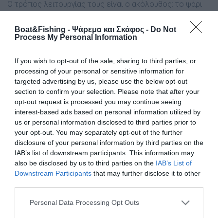
Ο τρόπος λειτουργίας τους είναι ο ακόλουθος: το ψάρι
εντοπίζει το δόλωµα, το παίρνει στο στόµα του, και
τρέχει µακριά για να το απολαύσει µε την ησυχία
Boat&Fishing - Ψάρεμα και Σκάφος -
Do Not
Process My Personal Information
του. Τρέχοντας, τραβά πίσω του το παράµαλλό µας, µε
αποτέλεσµα µόλις λειτουργήσουν τα φρένα του
If you wish to opt-out of the sale, sharing to third parties, or
µηχανισµού µας, να υπάρξει η ανάλογη αντίσταση. Το
processing of your personal or sensitive information for
αγκίστρι έχει µπει στο στόµα του ψαριού συνοδεύοντας
targeted advertising by us, please use the below opt-out
το δόλωµα, και όταν η πετονιά τεντωθεί, αρχίζει το
section to confirm your selection. Please note that after your
κοτσάνι να βγαίνει από αυτό.
opt-out request is processed you may continue seeing
Τότε, λόγω του σχήµατός του, το αγκίστρι περιστρέφεται
interest-based ads based on personal information utilized by
αυτόµατα και η λεπίδα του καρφώνεται σταθερά στη
us or personal information disclosed to third parties prior to
γωνία του στόµατος του ψαριού. Έτσι µπορούµε είτε να
your opt-out. You may separately opt-out of the further
disclosure of your personal information by third parties on the
το ελευθερώσουµε χωρίς να το έχουµε τραυµατίσει, ή να
IAB’s list of downstream participants. This information may
το κρατήσουµε φέρνοντάς το στη βάρκα µας.
also be disclosed by us to third parties on the
IAB’s List of
Downstream Participants
that may further disclose it to other
Τι αποφεύγουμε
third parties.
Τι δεν πρέπει να κάνουµε αν χρησιµοποιούµε κυκλικά
αγκίστρια στο µολύβι φύλακα; Να καρφώνουµε γρήγορα
Personal Data Processing Opt Outs
και δυνατά. Στην περίπτωση αυτή κινδυνεύουµε να