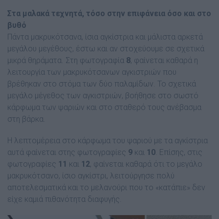
Στα µαλακά τεχνητά, τόσο στην επιφάνεια όσο και στο
βυθό
Πάντα µακρυκότσανα, ίσια αγκίστρια και µάλιστα αρκετά
µεγάλου µεγέθους, έστω και αν στοχεύουµε σε σχετικά
µικρά θηράµατα. Στη φωτογραφία
8
, φαίνεται καθαρά η
λειτουργία των µακρυκότσανων αγκιστριών που
βρέθηκαν στο στόµα των δύο παλαµίδων. Το σχετικά
µεγάλο µέγεθος των αγκιστριών, βοήθησε στο σωστό
κάρφωµα των ψαριών και στο σταθερό τους ανέβασµα
στη βάρκα.
Η λεπτοµέρεια στο κάρφωµα του ψαριού µε τα αγκίστρια
αυτά φαίνεται στης φωτογραφίες
9
και
10
. Επίσης, στις
φωτογραφίες
11
και
12
, φαίνεται καθαρά ότι το µεγάλο
µακρυκότσανο, ίσιο αγκίστρι, λειτούργησε πολύ
αποτελεσµατικά και το µελανούρι που το «κατάπιε» δεν
είχε καµιά πιθανότητα διαφυγής.