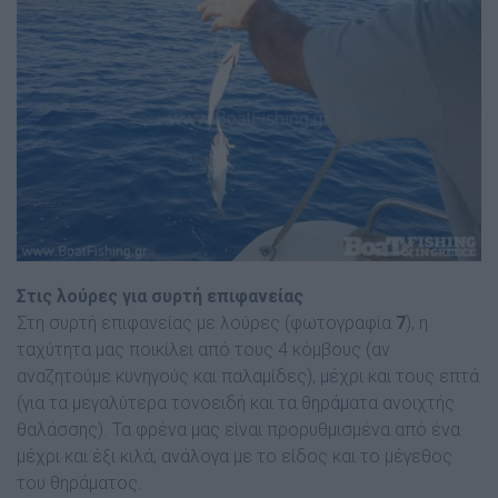
Στις λούρες για συρτή επιφανείας
Στη συρτή επιφανείας µε λούρες (φωτογραφία
7
), η
ταχύτητα µας ποικίλει από τους 4 κόµβους (αν
αναζητούµε κυνηγούς και παλαµίδες), µέχρι και τους επτά
(για τα µεγαλύτερα τονοειδή και τα θηράµατα ανοιχτής
θαλάσσης). Τα φρένα µας είναι προρυθµισµένα από ένα
µέχρι και έξι κιλά, ανάλογα µε το είδος και το µέγεθος
του θηράµατος.