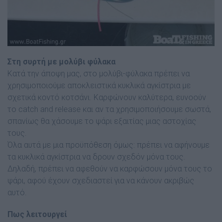
Στη συρτή µε µολύβι φύλακα
Κατά την άποψη µας, στο µολύβι-φύλακα πρέπει να
χρησιµοποιούµε αποκλειστικά κυκλικά αγκίστρια µε
σχετικά κοντό κοτσάνι. Καρφώνουν καλύτερα, ευνοούν
το catch and release και αν τα χρησιµοποιήσουµε σωστά,
σπανίως θα χάσουµε το ψάρι εξαιτίας µιας αστοχίας
τους.
Όλα αυτά µε µια προϋπόθεση όµως: πρέπει να αφήνουµε
τα κυκλικά αγκίστρια να δρουν σχεδόν µόνα τους.
∆ηλαδή, πρέπει να αφεθούν να καρφώσουν µόνα τους το
ψάρι, αφού έχουν σχεδιαστεί για να κάνουν ακριβώς
αυτό.
Πως λειτουργεί