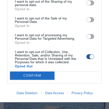
I want to opt-out of the Sharing of my
τραβήξουµε όλο το αγκίστρι έξω από το στόµα του
personal data.
ψαριού, χωρίς να του δώσουµε την ευκαιρία να καρφωθεί
Opted In
στη γωνιά του στόµατος του. Αν βιαστούµε λοιπόν και
I want to opt-out of the Sale of my
καρφώσουµε πολύ δυνατά, θα χάσουµε σίγουρα το ψάρι.
Personal Data.
Opted In
Η δράση και το κάρφωµα των κυκλικών αγκιστριών
I want to opt-out of processing my
φαίνεται στη φωτογραφία
3
. Η φωτογραφία
4
και
5
,
Personal Data for Targeted Advertising.
Opted In
δείχνει πώς παραλίγο να χαθεί το ψάρι επειδή πρόλαβε
να «φτύσει» το δόλωµα. Όµως, κατά την έξοδο από το
I want to opt-out of Collection, Use,
στόµα του καρφώθηκε κατά τύχη στο εξωτερικό του
Retention, Sale, and/or Sharing of my
Personal Data that Is Unrelated with the
χείλους του, και έτσι το πήραµε.
Purposes for which it was collected.
Opted Out
Ίδια περίπτωση και στη φωτογραφία
6
: εδώ το µεγάλο
CONFIRM
αγκίστρι που δεν ήταν κυκλικό αλλά ίσιο, απέτυχε να
καρφώσει το ψάρι. Τη δουλειά του, την ανέλαβε το
κυκλικό συρόµενο, το οποίο παρότι µικρότερο,
Data Deletion
Data Access
Privacy Policy
καρφώθηκε σωστά και έφερε το ψάρι στη βάρκα.