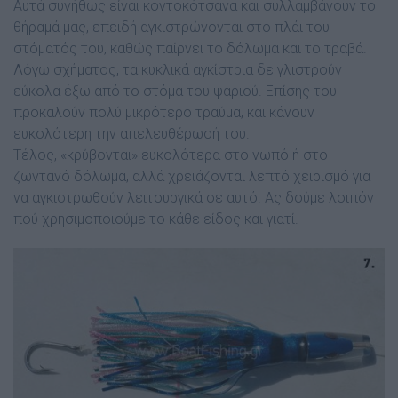
Αυτά συνήθως είναι κοντοκότσανα και συλλαµβάνουν το
θήραµά µας, επειδή αγκιστρώνονται στο πλάι του
στόµατός του, καθώς παίρνει το δόλωµα και το τραβά.
Λόγω σχήµατος, τα κυκλικά αγκίστρια δε γλιστρούν
εύκολα έξω από το στόµα του ψαριού. Επίσης του
προκαλούν πολύ µικρότερο τραύµα, και κάνουν
ευκολότερη την απελευθέρωσή του.
Τέλος, «κρύβονται» ευκολότερα στο νωπό ή στο
ζωντανό δόλωµα, αλλά χρειάζονται λεπτό χειρισµό για
να αγκιστρωθούν λειτουργικά σε αυτό. Ας δούµε λοιπόν
πού χρησιµοποιούµε το κάθε είδος και γιατί.