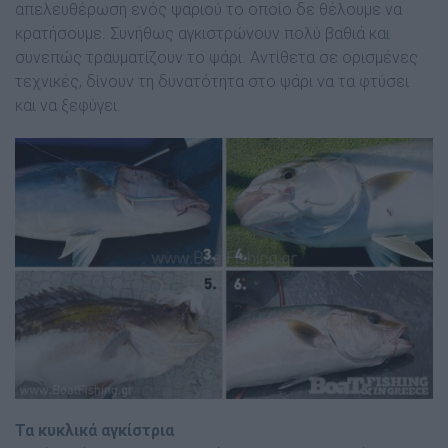
απελευθέρωση ενός ψαριού το οποίο δε θέλουµε να
κρατήσουµε. Συνήθως αγκιστρώνουν πολύ βαθιά και
συνεπώς τραυµατίζουν το ψάρι. Αντίθετα σε ορισµένες
τεχνικές, δίνουν τη δυνατότητα στο ψάρι να τα φτύσει
και να ξεφύγει.
Τα κυκλικά αγκίστρια