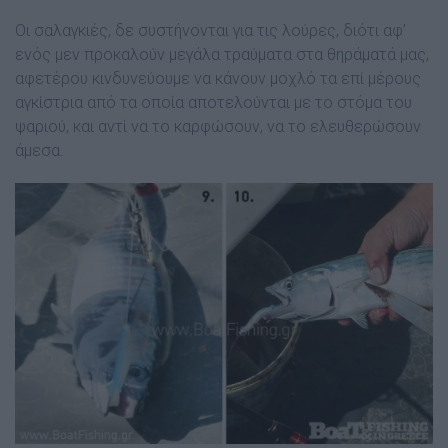
Οι σαλαγκιές, δε συστήνονται για τις λούρες, διότι αφ’
ενός µεν προκαλούν µεγάλα τραύµατα στα θηράµατά µας,
αφετέρου κινδυνεύουµε να κάνουν µοχλό τα επί µέρους
αγκίστρια από τα οποία αποτελούνται µε το στόµα του
ψαριού, και αντί να το καρφώσουν, να το ελευθερώσουν
άµεσα.