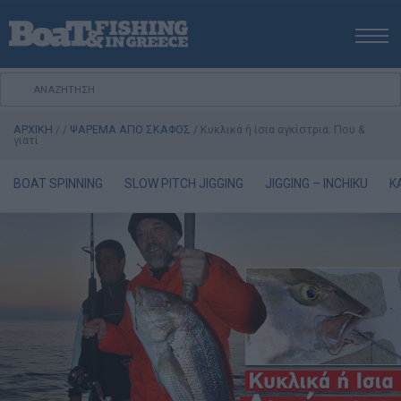
ΑΡΧΙΚΗ
ΝΕΑ
ΑΡΧΙΚΗ
/
/
ΨΑΡΕΜΑ ΑΠΟ ΣΚΑΦΟΣ
/
Κυκλικά ή ίσια αγκίστρια: Που &
ΕΚΔΟΣΕΙΣ
γιατί
ΨΑΡΕΜΑ ΑΠΟ ΑΚΤΗ
BOAT SPINNING
SLOW PITCH JIGGING
JIGGING – INCHIKU
K
ΨΑΡΕΜΑ ΑΠΟ ΣΚΑΦΟΣ
ΨΑΡΟΤΟΥΦΕΚΟ
ΣΚΑΦΟΣ
VIDEO
ΕΞΟΠΛΙΣΜΟΣ
Πολιτική Αποστολών / Επιστροφών
Τρόποι Πληρωμής
Όροι Χρήσης