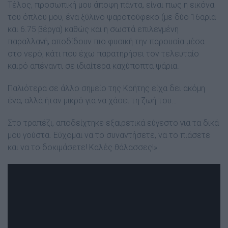
Τέλος, προσωπική μου άποψη πάντα, είναι πως η εικόνα
του όπλου μου, ένα ξύλινο ψαροτούφεκο (με δύο 16αρια
και 6.75 βέργα) καθώς και η σωστά επιλεγμένη
παραλλαγή, αποδίδουν πιο φυσική την παρουσία μέσα
στο νερό, κάτι που έχω παρατηρήσει τον τελευταίο
καιρό απέναντι σε ιδιαίτερα καχύποπτα ψάρια.
Παλιότερα σε άλλο σημείο της Κρήτης είχα δει ακόμη
ένα, αλλά ήταν μικρό για να χάσει τη ζωή του…
Στο τραπέζι, αποδείχτηκε εξαιρετικά εύγεστο για τα δικά
μου γούστα. Εύχομαι να το συναντήσετε, να το πιάσετε
και να το δοκιμάσετε! Καλές θάλασσες!»