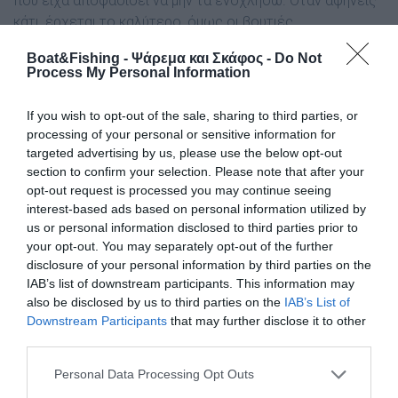
που είχα αποφασίσει να μην τα ενοχλήσω. Όταν αφήνεις
κάτι, έρχεται το καλύτερο, όμως οι βουτιές
εναλλάσσονταν και ο χρόνος κυλούσε αδυσώπητα.
Boat&Fishing - Ψάρεμα και Σκάφος -
Do Not
Process My Personal Information
Στο τελευταίο καρτέρι, βυθίστηκα για ακόμη μια φορά
μέσα στη πυκνή πρασινίλα της θολούρας. Ξαφνικά, ένα
If you wish to opt-out of the sale, sharing to third parties, or
ψάρι έρχεται από χαμηλά, από την άμμο, κυριολεκτικά
processing of your personal or sensitive information for
επάνω μου χωρίς να προλάβω να καταλάβω το είδος.
targeted advertising by us, please use the below opt-out
Ενστικτωδώς χαμηλώνω λίγο το όπλο και πατάω τη
section to confirm your selection. Please note that after your
σκανδάλη. Στην επιφάνεια, φέρνοντας το κοντά μου,
opt-out request is processed you may continue seeing
interest-based ads based on personal information utilized by
αντιλαμβάνομαι ότι πρόκειται για ένα σπάνιο μυλοκόπι
us or personal information disclosed to third parties prior to
αξιόλογου μεγέθους!!
your opt-out. You may separately opt-out of the further
disclosure of your personal information by third parties on the
Πιστεύω πως σημαντικό ρόλο έπαιξε το γεγονός πως
IAB’s list of downstream participants. This information may
δεν χτύπησα κάποιες καλές μουρμούρες και κέφαλους.
also be disclosed by us to third parties on the
IAB’s List of
Έτσι, τα ψάρια της περιοχής, δεν ενοχλήθηκαν.
Downstream Participants
that may further disclose it to other
third parties.
Φρόντισα να είμαι αθόρυβος στις βουτιές μου και στο
κολύμπι μου στην επιφάνεια.
Personal Data Processing Opt Outs