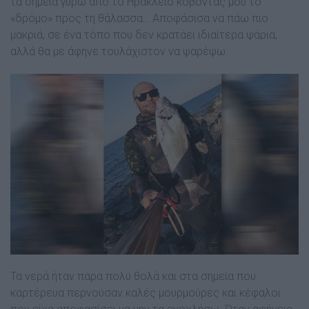
τα σημεία γύρω από το Ηράκλειο κόβοντας μου το
«δρόμο» προς τη θάλασσα… Αποφάσισα να πάω πιο
μακριά, σε ένα τόπο που δεν κρατάει ιδιαίτερα ψάρια,
αλλά θα με άφηνε τουλάχιστον να ψαρέψω.
Τα νερά ήταν πάρα πολύ θολά και στα σημεία που
καρτέρευα περνούσαν καλές μουρμούρες και κέφαλοι