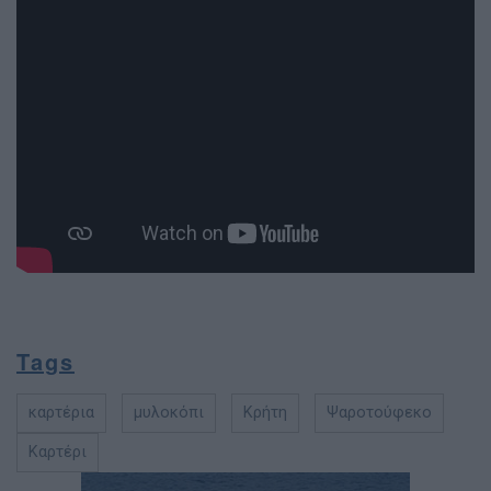
Tags
καρτέρια
μυλοκόπι
Κρήτη
Ψαροτούφεκο
Καρτέρι