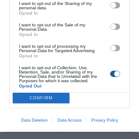
I want to opt-out of the Sharing of my
Τα πόστα που επέλεγα μου έδιναν την ευχέρεια να έχω
personal data.
καλή απόκρυψη και να ελέγχω μπροστά μου τις πιθανές
Opted In
διαδρομές των ψαριών.
I want to opt-out of the Sale of my
Personal Data.
Στο καρτέρι, χτύπησα λίγο τη λαβή του όπλου στη πέτρα
Opted In
και προφανώς ο ήχος το προκάλεσε!
I want to opt-out of processing my
Personal Data for Targeted Advertising.
Opted In
I want to opt-out of Collection, Use,
Retention, Sale, and/or Sharing of my
Personal Data that Is Unrelated with the
Purposes for which it was collected.
Opted Out
CONFIRM
Data Deletion
Data Access
Privacy Policy