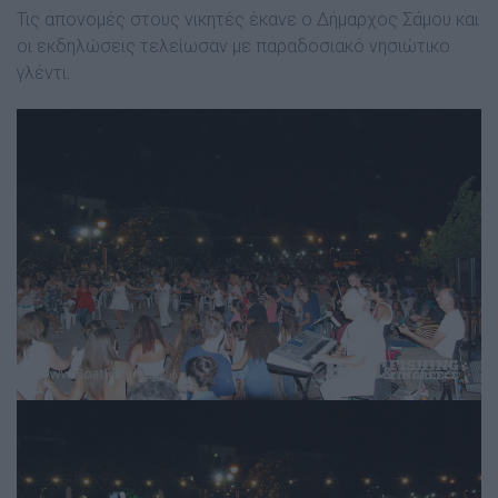
Τις απονοµές στους νικητές έκανε ο ∆ήµαρχος Σάµου και
οι εκδηλώσεις τελείωσαν µε παραδοσιακό νησιώτικο
γλέντι.