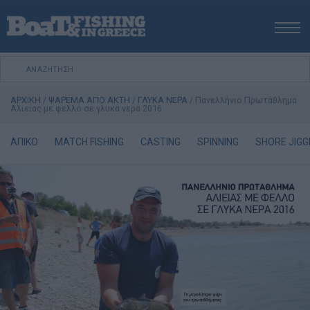
ΑΡΧΙΚΗ
ΝΕΑ
ΑΡΧΙΚΗ
/
ΨΑΡΕΜΑ ΑΠΟ ΑΚΤΗ
/
ΓΛΥΚΑ ΝΕΡΑ
/
Πανελλήνιο Πρωτάθληµα
ΕΚΔΟΣΕΙΣ
Αλιείας µε φελλό σε γλυκά νερά 2016
ΨΑΡΕΜΑ ΑΠΟ ΑΚΤΗ
ΑΠΙΚΟ
MATCH FISHING
CASTING
SPINNING
SHORE JIGG
ΨΑΡΕΜΑ ΑΠΟ ΣΚΑΦΟΣ
ΨΑΡΟΤΟΥΦΕΚΟ
ΣΚΑΦΟΣ
VIDEO
ΕΞΟΠΛΙΣΜΟΣ
ΘΕΣΣΑΛΟΝΙΚΗ BOAT & FISHING SHOW 2025
BOAT & FISHING SHOW 2025