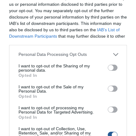
us or personal information disclosed to third parties prior to
your opt-out. You may separately opt-out of the further
Στην οµαδική βαθµολογία πρώτος σύλλογος ήλθε ο
disclosure of your personal information by third parties on the
ΝΑΟΚ, δεύτερος ο Τρίτων και τρίτος τα ∆ελφίνια
IAB’s list of downstream participants. This information may
Περιστερίου.
also be disclosed by us to third parties on the
IAB’s List of
Downstream Participants
that may further disclose it to other
third parties.
Personal Data Processing Opt Outs
I want to opt-out of the Sharing of my
personal data.
Opted In
I want to opt-out of the Sale of my
Personal Data.
Opted In
I want to opt-out of processing my
Personal Data for Targeted Advertising.
Opted In
I want to opt-out of Collection, Use,
Retention, Sale, and/or Sharing of my