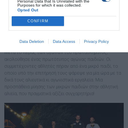
Personal Data that Is Unrelated with the
Purposes for which it was collected.
Opted Out
CONFIRM
Data Deletion
Data Access
Privacy Policy
Μετά το πέρας των αγώνων του πρωταθλήµατος,
ακολούθησε ένας πρωτότυπος αγώνας παιδιών. Οι
συµµετέχοντες αθλητές πήραν από ένα µικρό παιδί, το
οποίο υπό την επιτήρησή τους ψάρεψε για µία ώρα µε τα
δικά τους αλιευτικά κι αγωνιστικά εργαλεία. Μια
προσπάθεια µύησης των µικρών παιδιών στην αθλητική
αλιεία, που πραγµατικά αξίζει συγχαρητήρια!