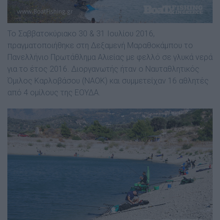
Το Σαββατοκύριακο 30 & 31 Ιουλίου 2016,
πραγµατοποιήθηκε στη ∆εξαµενή Μαραθοκάµπου το
Πανελλήνιο Πρωτάθληµα Αλιείας µε φελλό σε γλυκά νερά
για το έτος 2016. ∆ιοργανωτής ήταν ο Ναυταθλητικός
Όµιλος Καρλοβάσου (ΝΑΟΚ) και συµµετείχαν 16 αθλητές
από 4 οµίλους της ΕΟΥ∆Α.