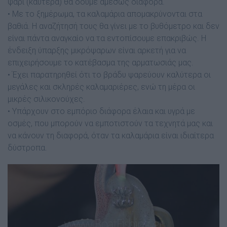
ψάρι (καυτερά) θα δούμε αμέσως διαφορά.
• Με το ξημέρωμα, τα καλαμάρια απομακρύνονται στα
βαθιά. Η αναζήτησή τους θα γίνει με το βυθόμετρο και δεν
είναι πάντα αναγκαίο να τα εντοπίσουμε επακριβώς. Η
ένδειξη ύπαρξης μικρόψαρων είναι αρκετή για να
επιχειρήσουμε το κατέβασμα της αρματωσιάς μας.
• Έχει παρατηρηθεί ότι το βράδυ ψαρεύουν καλύτερα οι
μεγάλες και σκληρές καλαμαριέρες, ενώ τη μέρα οι
μικρές σιλικονούχες.
• Υπάρχουν στο εμπόριο διάφορα έλαια και υγρά με
οσμές, που μπορούν να εμποτιστούν τα τεχνητά μας και
να κάνουν τη διαφορά, όταν τα καλαμάρια είναι ιδιαίτερα
δύστροπα.