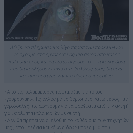
Αξίζει να πληρώσουμε λίγο παραπάνω προκειμένου
να έχουμε στα εργαλεία μας μια σειρά από καλές
καλαμαριέρες και να είστε σίγουροι ότι τα καλαμάρια
που θα κολλήσουν πάνω στις βελόνες τους, θα είναι
και περισσότερα και πιο σίγουρα πιασμένα.
• Από τις καλαμαριέρες προτιμούμε τις τύπου
«γουρουνάκι». Τις άλλες με το βαρίδι στο κάτω μέρος, τις
γαριδούλες, τις αφήνουμε για τα ψαρέματα από την ακτή ή
για ψαρέματα καλαμαριών με συρτή.
• Δεν θα πρέπει να αμελούμε το καθάρισμα των τεχνητών
μας , από μελάνια και κάθε είδους υπόλειμμα που