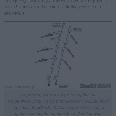
των –βυθιζόμενων- τεχνητών για να ανεβοκατεβαίνουν
και να δίνουν στα καλαμάρια την αίσθηση αγέλης από
μικρόψαρα.
Η αριστερή αρματωσιά με τα παράμαλλα
χρησιμοποιούνται για τις επιπλέουσες καλαμαριέρες
(συνήθως πλαστικές τύπου γουρουνάκι), η δεξιά
αρματωσιά χωρίς παράμαλλα σε βυθιζόμενες