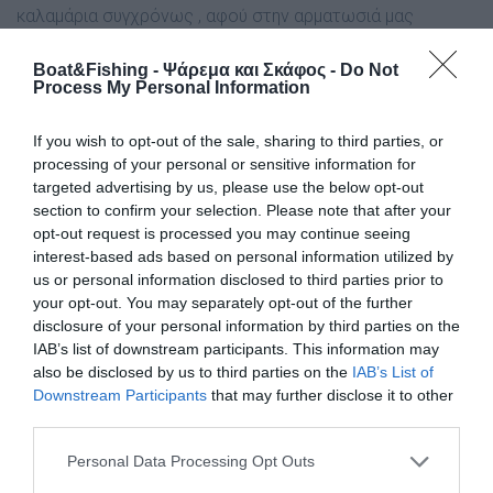
καλαμάρια συγχρόνως , αφού στην αρματωσιά μας
τοποθετούμε όσες καλαμαριέρες επιθυμούμε. Η
συγκεκριμένη τεχνική αποδίδει καλύτερα σε κοπαδιαστά
Boat&Fishing - Ψάρεμα και Σκάφος -
Do Not
Process My Personal Information
καλαμάρια, αφού τα πολλά δολώματα υπερτερούν
εντυπωσιακά έναντι του ενός, συλλαμβάνοντας
If you wish to opt-out of the sale, sharing to third parties, or
καλαμάρια ανάλογα του αριθμού τους. Ο γνώστης των
processing of your personal or sensitive information for
τόπων αλλά και του βυθομέτρου πηγαίνει στο καλό
targeted advertising by us, please use the below opt-out
σημείο και ρίχνει την αρματωσιά του εκεί που πρέπει, με
section to confirm your selection. Please note that after your
σχεδόν σίγουρα αποτελέσματα. Δε δυσκολευόμαστε να
opt-out request is processed you may continue seeing
ψαρέψουμε σε μεγάλα βάθη, οπότε είναι ο
interest-based ads based on personal information utilized by
καταλληλότερος τρόπος για ημερήσια ψαρέματα και για
us or personal information disclosed to third parties prior to
your opt-out. You may separately opt-out of the further
ψαρέματα εκτός σεζόν (Σεπτεμβρίου-Φεβρουαρίου),
disclosure of your personal information by third parties on the
όταν δηλαδή τα καλαμάρια είναι στα βαθιά. Μπορούν σε
IAB’s list of downstream participants. This information may
ένα σκάφος να ψαρέψουν πολλά άτομα μαζί χωρίς
also be disclosed by us to third parties on the
IAB’s List of
ιδιαίτερο πρόβλημα. Δεν έχει δυσκολίες. Ακόμη και ο
Downstream Participants
that may further disclose it to other
αρχάριος στο ψάρεμα των καλαμαριών μπορεί να
third parties.
ψαρέψει με άνεση και να έχει επιτυχίες. Τα
Personal Data Processing Opt Outs
μειονεκτήματα της τεχνικής είναι ελάχιστα συγκρινόμενα
με τα προφανή, πολυάριθμα πλεονεκτήματά της. Βασικό