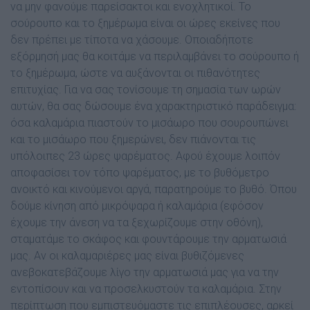
να μην φανούμε παρείσακτοι και ενοχλητικοί. Το
σούρουπο και το ξημέρωμα είναι οι ώρες εκείνες που
δεν πρέπει με τίποτα να χάσουμε. Οποιαδήποτε
εξόρμησή μας θα κοιτάμε να περιλαμβάνει το σούρουπο ή
το ξημέρωμα, ώστε να αυξάνονται οι πιθανότητες
επιτυχίας. Για να σας τονίσουμε τη σημασία των ωρών
αυτών, θα σας δώσουμε ένα χαρακτηριστικό παράδειγμα:
όσα καλαμάρια πιαστούν το μισάωρο που σουρουπώνει
και το μισάωρο που ξημερώνει, δεν πιάνονται τις
υπόλοιπες 23 ώρες ψαρέματος. Αφού έχουμε λοιπόν
αποφασίσει τον τόπο ψαρέματος, με το βυθόμετρο
ανοικτό και κινούμενοι αργά, παρατηρούμε το βυθό. Όπου
δούμε κίνηση από μικρόψαρα ή καλαμάρια (εφόσον
έχουμε την άνεση να τα ξεχωρίζουμε στην οθόνη),
σταματάμε το σκάφος και φουντάρουμε την αρματωσιά
μας. Αν οι καλαμαριέρες μας είναι βυθιζόμενες
ανεβοκατεβάζουμε λίγο την αρματωσιά μας για να την
εντοπίσουν και να προσελκυστούν τα καλαμάρια. Στην
περίπτωση που εμπιστευόμαστε τις επιπλέουσες, αρκεί