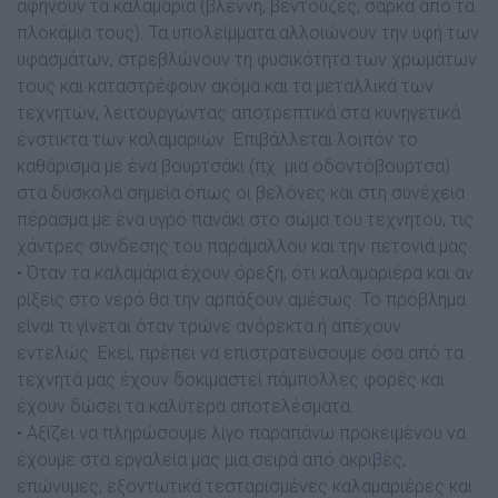
αφήνουν τα καλαμάρια (βλέννη, βεντούζες, σάρκα από τα
πλοκάμια τους). Τα υπολείμματα αλλοιώνουν την υφή των
υφασμάτων, στρεβλώνουν τη φυσικότητα των χρωμάτων
τους και καταστρέφουν ακόμα και τα μεταλλικά των
τεχνητών, λειτουργώντας αποτρεπτικά στα κυνηγετικά
ένστικτα των καλαμαριών. Επιβάλλεται λοιπόν το
καθάρισμα με ένα βουρτσάκι (πχ. μια οδοντόβουρτσα)
στα δύσκολα σημεία όπως οι βελόνες και στη συνέχεια
πέρασμα με ένα υγρό πανάκι στο σώμα του τεχνητού, τις
χάντρες σύνδεσης του παράμαλλου και την πετονιά μας.
• Όταν τα καλαμάρια έχουν όρεξη, ότι καλαμαριέρα και αν
ρίξεις στο νερό θα την αρπάξουν αμέσως. Το πρόβλημα
είναι τι γίνεται όταν τρώνε ανόρεκτα ή απέχουν
εντελώς. Εκεί, πρέπει να επιστρατεύσουμε όσα από τα
τεχνητά μας έχουν δοκιμαστεί πάμπολλες φορές και
έχουν δώσει τα καλύτερα αποτελέσματα.
• Αξίζει να πληρώσουμε λίγο παραπάνω προκειμένου να
έχουμε στα εργαλεία μας μια σειρά από ακριβές,
επώνυμες, εξοντωτικά τεσταρισμένες καλαμαριέρες και