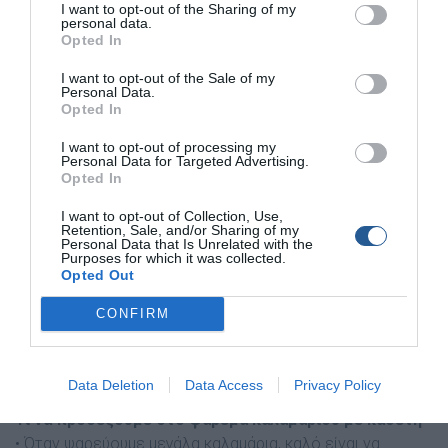
I want to opt-out of the Sharing of my
μειονέκτημα ότι ψαρεύουμε στάσιμοι και δε μπορούμε να
personal data.
Opted In
ψάξουμε μεγάλη περιοχή, καθώς επίσης και το γεγονός
ότι δεν μπορούμε να ψαρέψουμε εύκολα σε πολύ ρηχά
I want to opt-out of the Sale of my
Personal Data.
νερά, όπου το βάθος δεν ξεπερνά τα πέντε μέτρα.
Opted In
I want to opt-out of processing my
Personal Data for Targeted Advertising.
Opted In
I want to opt-out of Collection, Use,
Retention, Sale, and/or Sharing of my
Personal Data that Is Unrelated with the
Purposes for which it was collected.
Opted Out
CONFIRM
Data Deletion
Data Access
Privacy Policy
Τι να προσέξουμε στο ψάρεμα καλαμαριού με καθετή
• Όταν ψαρεύουμε μεγάλα καλαμάρια, καλό είναι να