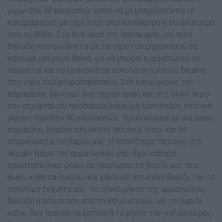
γύρω στα 30 εκατοστά, ώστε να μη μπερδεύονται οι
καλαμαριέρες μεταξύ τους στο κατέβασμα ή το ανέβασμα
από το βυθό. Στο ένα άκρο της παραμαμάς, σε αυτό
δηλαδή που συνδέεται με το νήμα του μηχανισμού θα
κάνουμε μια μικρή θηλιά, για να μπορεί η αρματωσιά να
περνιέται και να ξεπερνιέται εύκολα στη μόνιμα δεμένη
στο νήμα στριφταροπαραπάνα. Στο κάτω μέρος της
παραμαμάς δένουμε ένα στριφταράκι και στο άλλο άκρο
του στριφταριού προσαρμόζουμε μια λεπτότερη πετονιά
μήκους περίπου 40 εκατοστών. Τελειώνουμε με μια μικρή
παραμάνα, δεμένη στη λεπτή πετονιά, όπου και θα
στερεώνεται το βαρίδι μας. Η λεπτότερη πετονιά στο
ακραίο τμήμα της αρματωσιάς μας, έχει καθαρά
προστατευτικό ρόλο: αν σκαλώσει το βαρίδι μας στο
βυθό, κόβεται εύκολα και χάνουμε απλά ένα βαρίδι, όχι τα
πολύτιμα τεχνητά μας. Το ολικό μήκος της αρματωσιάς,
δηλαδή η απόσταση από τη θηλιά επάνω, ως το βαρίδι
κάτω, δεν πρέπει να ξεπερνά το μήκος του καλαμιού μας.