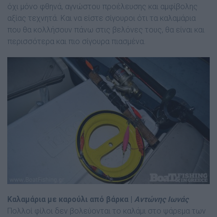
όχι μόνο φθηνά, αγνώστου προέλευσης και αμφίβολης
αξίας τεχνητά. Και να είστε σίγουροι ότι τα καλαμάρια
που θα κολλήσουν πάνω στις βελόνες τους, θα είναι και
περισσότερα και πιο σίγουρα πιασμένα.
Καλαμάρια με καρούλι από βάρκα |
Αντώνης Ιωνάς
Πολλοί φίλοι δεν βολεύονται το καλάμι στο ψάρεμα των