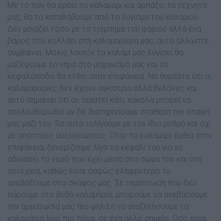
Με το που θα έρθει το καλαμάρι και αρπάξει τα τεχνητά
μας, θα το καταλάβουμε από το λύγισμα του καλαμιού.
Δεν μοιάζει τόσο με το τσίμπημα του ψαριού αλλά ένα
βάρος που κολλάει στη καλαμαρίερα μας, αυτό άλλωστε
συμβαίνει. Μόλις λοιπόν το καλάμι μας λυγίσει θα
μαζέψουμε το νήμα στο μηχανισμό μας και το
κεφαλόποδο θα έλθει στην επιφάνεια. Να θυμάστε ότι οι
καλαμαριέρες δεν έχουν αγκίστρια αλλά βελόνες και
αυτό σημαίνει ότι αν πιαστεί κάτι, εύκολα μπορεί να
απελευθερωθεί αν δε διατηρήσουμε σταθερή την επαφή
μας μαζί του. Για αυτό τυλίγουμε με τον ίδιο ρυθμό και όχι
με απότομες αυξομειώσεις. Όταν το καλαμάρι έρθει στην
επιφάνεια, ξενερίζουμε λίγο το κεφάλι του για να
αδειάσει το νερό που έχει μέσα στο σώμα του και στη
συνέχεια, καθώς είναι σαφώς ελαφρύτερο το
ανεβάζουμε στο σκάφος μας. Σε περίπτωση που δεν
πάρουμε στο βυθό καλαμάρια, μπορούμε να ανεβάσουμε
την αρματωσιά μας πιο ψηλά ή να αναζητήσουμε τα
καλαμάρια λίγο πιο πέρα, σε ένα άλλο σημείο. Όσο είναι