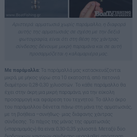
Αριστερά: αρματωσιά χωρίς παράμαλλο, η διαφορά
αυτής της αρματωσιάς σε σχέση με την δεξιά
φωτογραφία, είναι ότι στη θέση της χάντρας
σύνδεσης δένουμε μικρή παραμάνα και σε αυτή
προσαρμόζεται η καλαμαριέρα μας.
Με παράμαλλα:
Τα παράμαλλά μας κατασκευάζονται
μικρά, με μήκος γύρω στα 10 εκατοστά, από πετονιά
διαμέτρου 0,28-0,30 χιλιοστών. Το κάθε παράμαλλο θα
έχει στην άκρη μια μικρή παραμάνα, για την εύκολη
προσαρμογή και αφαίρεση του τεχνητού. Το άλλο άκρο
του παράμαλλου δένεται πάνω στη μάνα της αρματωσιάς,
με τη βοήθεια –συνήθως- μιας διάφανης χάντρας
σύνδεσης. Το πάχος της μάνας της αρματωσιάς
(«παραμαμάς») θα είναι 0,30-0,35 χιλιοστά. Μεταξύ δύο
διαδοχικών χαντρών σύνδεσης μεσολαβεί απόσταση