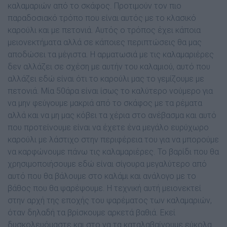
καλαμαριών από το σκάφος. Προτιμούν τον πιο
παραδοσιακό τρόπο που είναι αυτός με το κλασικό
καρούλι και με πετονιά. Αυτός ο τρόπος έχει κάποια
μειονεκτήματα αλλά σε κάποιες περιπτώσεις θα μας
αποδώσει τα μέγιστα. Η αρματωσιά με τις καλαμαριέρες
δεν αλλάζει σε σχέση με αυτήν του καλαμιού, αυτό που
αλλάζει εδώ είναι ότι το καρούλι μας το γεμίζουμε με
πετονιά. Μία 50άρα είναι ίσως το καλύτερο νούμερο για
να μην φεύγουμε μακριά από το σκάφος με τα ρέματα
αλλά και να μη μας κόβει τα χέρια στο ανέβασμα και αυτό
που προτείνουμε είναι να έχετε ένα μεγάλο ευρύχωρο
καρούλι με λάστιχο στην περιφέρεια του για να μπορούμε
να καρφώνουμε πάνω τις καλαμαριέρες. Το βαρίδι που θα
χρησιμοποιήσουμε εδώ είναι σίγουρα μεγαλύτερο από
αυτό που θα βάλουμε στο καλάμι και ανάλογο με το
βάθος που θα ψαρέψουμε. Η τεχνική αυτή μειονεκτεί
στην αρχή της εποχής του ψαρέματος των καλαμαριών,
όταν δηλαδή τα βρίσκουμε αρκετά βαθιά. Εκεί
δυσκολευόμαστε και στο να τα καταλαβαίνουμε εύκολα