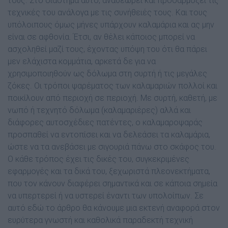
τους. Στο διάστημα αυτό, αναθεωρεί και προσαρμόζει τις
τεχνικές του ανάλογα με τις συνήθειές τους. Και τους
υπόλοιπους όμως μήνες υπάρχουν καλαμάρια και ας μην
είναι σε αφθονία. Έτσι, αν θέλει κάποιος μπορεί να
ασχοληθεί μαζί τους, έχοντας υπόψη του ότι θα πάρει
μεν ελάχιστα κομμάτια, αρκετά δε για να
χρησιμοποιηθούν ως δόλωμα στη συρτή ή τις μεγάλες
ζόκες. Οι τρόποι ψαρέματος των καλαμαριών πολλοί και
ποικίλουν από περιοχή σε περιοχή. Με συρτή, καθετή, με
νωπό ή τεχνητό δόλωμα (καλαμαριέρες) αλλά και
διάφορες αυτοσχέδιες πατέντες, ο καλαμαροψαράς
προσπαθεί να εντοπίσει και να δελεάσει τα καλαμάρια,
ώστε να τα ανεβάσει με σιγουριά πάνω στο σκάφος του.
Ο κάθε τρόπος έχει τις δικές του, συγκεκριμένες
εφαρμογές και τα δικά του, ξεχωριστά πλεονεκτήματα,
που τον κάνουν διαφέρει σημαντικά και σε κάποια σημεία
να υπερτερεί ή να υστερεί έναντι των υπολοίπων. Σε
αυτό εδώ το άρθρο θα κάνουμε μια εκτενή αναφορά στον
ευρύτερα γνωστή και καθολικά παραδεκτή τεχνική