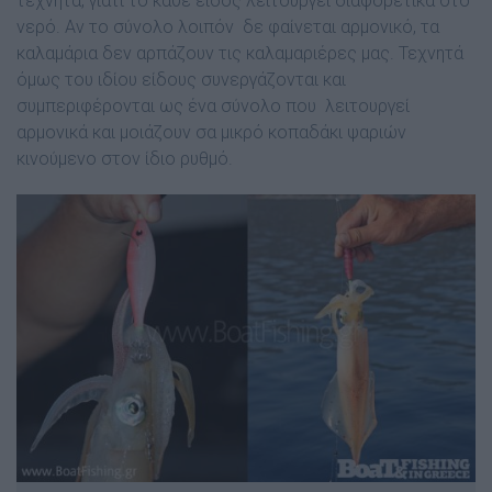
τεχνητά, γιατί το κάθε είδος λειτουργεί διαφορετικά στο
νερό. Αν το σύνολο λοιπόν δε φαίνεται αρμονικό, τα
καλαμάρια δεν αρπάζουν τις καλαμαριέρες μας. Τεχνητά
όμως του ιδίου είδους συνεργάζονται και
συμπεριφέρονται ως ένα σύνολο που λειτουργεί
αρμονικά και μοιάζουν σα μικρό κοπαδάκι ψαριών
κινούμενο στον ίδιο ρυθμό.