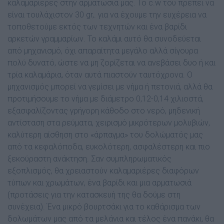
καλαμαριέρες στην αρματωσιά μας. Το c.w του πρέπει να
είναι τουλάχιστον 30 gr,. για να έχουμε την ευχέρεια να
τοποθετούμε εκτός των τεχνητών και ένα βαρίδι
αρκετών γραμμαρίων. Το καλάμι αυτό θα συνοδεύεται
από μηχανισμό, όχι απαραίτητα μεγάλο αλλά σίγουρα
πολύ δυνατό, ώστε να μη ζορίζεται να ανεβάσει δυο ή και
τρία καλαμάρια, όταν αυτά πιαστούν ταυτόχρονα. Ο
μηχανισμός μπορεί να γεμίσει με νήμα ή πετονιά, αλλά θα
προτιμήσουμε το νήμα με διάμετρο 0,12-0,14 χιλιοστά,
εξασφαλίζοντας γρήγορη κάθοδο στο νερό, μηδενική
αντίσταση στα ρεύματα, χειρισμό μικρότερων μολυβιών,
καλύτερη αίσθηση στο «άρπαγμα» του δολώματός μας
από τα κεφαλόποδα, ευκολότερη, ασφαλέστερη και πιο
ξεκούραστη ανάκτηση. Σαν συμπληρωματικός
εξοπλισμός, θα χρειαστούν καλαμαριέρες διαφόρων
τύπων και χρωμάτων, ένα βαρίδι και μια αρματωσιά
(προτάσεις για την κατασκευή της θα δούμε στη
συνέχεια). Ένα μικρό βουρτσάκι για το καθάρισμα των
δολωμάτων μας από τα μελάνια και τέλος ένα πανάκι, θα