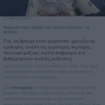
22 Ιουνίου, 2024
Ψαρεύοντας αρόδο και πλησιάζοντας τα
ψάρια
Για, να βρούμε έναν ψαρότοπο, χρειάζεται
εμπειρία, γνώση της ευρύτερης περιοχής,
πολύωρο ψάξιμο, σωστό διάβασμα στο
βυθόμετρο και σωστές ρυθμίσεις.
Δεν αποκλείεται να μας βοηθήσει και η τύχη. Όταν όμως
ανακαλύψουμε το πολυπόθητο σημείο, θα πρέπει να
μπορούμε και να το ψαρέψουμε…
Στο
slow jigging
δεν υπάρχει όριο στο πόσα μέτρα θα
ψαρέψω. Όπου βρω τα ψάρια, θα ρίξω πλάνο. Βασική
προϋπόθεση για να δουλέψει η τεχνική, είναι να
ψαρεύουμε πάντα κάθετα προς τον βυθό. Ο πλάνος είναι