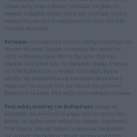
στίγμα, ώστε όταν ο πλάνος πλησιάζει τον βυθό, το
σκάφος να βρεθεί σχεδόν πάνω από το στίγμα. Πολλοί
παράγοντες και εδώ θα καθορίσουν το πόσο κοντά θα
πέσουμε στα ψάρια.
Καταρχήν,
να γνωρίζουμε ότι όταν χρησιμοποιήσουμε την
τεχνική που μόλις έγραψα, το σκάφος δεν πρόκειται
ποτέ να περάσει πάνω από το ίδιο ίχνος που είχε
περάσει λίγα λεπτά πριν. Το παραμικρό αεράκι, ή ακόμα,
σε τι θέση βρίσκεται το σκάφος στον καιρό, θα του
αλλάξει την πορεία έστω και λίγα μέτρα. Μετά είναι η
διάμετρος του κώνου, που μας δείχνει ότι μέσα εκεί
βρίσκονται τα ψάρια. Εδώ παίζει ρόλο καθαρά η εμπειρία.
Ένας καλός γνώστης του βυθομέτρου
, μπορεί να
καταλάβει πού κινούνται τα ψάρια, από τον τρόπο που
βλέπει τις αψίδες στην οθόνη του. Μικρές διορθώσεις
στην πορεία που μας σέρνει το ρεύμα, με την βοήθεια
της μηχανής του σκάφους, θα μας φέρουν κοντά στα