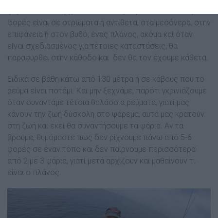
ψάρια. Όταν υπάρχουν θαλάσσια ρεύματα και πολλές
φορές είναι σε στρώματα ή αντίθετα, στα μεσόνερα, στην
επιφάνεια ή στον βυθό, ένας πλάνος, ακόμα και όταν
είναι σχεδιασμένος για τέτοιες καταστάσεις, θα
παρασυρθεί στην κάθοδο και δεν θα τον έχουμε κάθετα.
Ειδικά σε βάθη κάτω από 130 μέτρα ή σε κάβους που το
ρεύμα είναι ποτάμι. Και μην ξεχνάμε, παρότι γκρινιάζουμε
όταν συναντάμε τέτοια θαλάσσια ρεύματα, γιατί μας
κάνουν την ζωή δύσκολη στο ψάρεμα, αυτά μας κρατούν
στη ζωή και εκεί θα συναντήσουμε τα ψάρια. Αν τα
βρούμε, θυμόμαστε πως δεν ρίχνουμε πάνω από 5-6
φορές σε έναν τόπο και δεν παίρνουμε περισσότερα
από 2 με 3 ψάρια, γιατί μετά αρχίζουν και μαθαίνουν τι
είναι ο πλάνος.