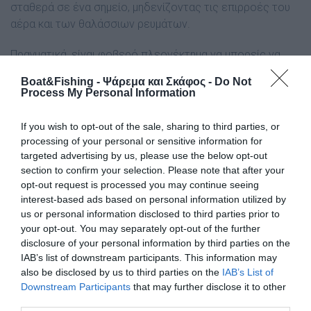
σταθερά σε ένα σημείο, μηδενίζοντας τις επιρροές του
αέρα και των θαλάσσιων ρευμάτων.
Πραγματικά, είναι φοβερό πλεονέκτημα να μπορείς να
σταθείς ακριβώς πάνω από τα ψάρια, ό,τι καιρό και να
Boat&Fishing - Ψάρεμα και Σκάφος -
Do Not
έχει! Η ηλεκτρική άγκυρα μπορεί επίσης να δουλέψει και
Process My Personal Information
σαν βοηθητική μηχανή.
If you wish to opt-out of the sale, sharing to third parties, or
processing of your personal or sensitive information for
Εξοπλισμός
targeted advertising by us, please use the below opt-out
section to confirm your selection. Please note that after your
Όταν ψαρεύουμε ρηχά, ένας μέτριος εξοπλισμός μπορεί
opt-out request is processed you may continue seeing
άνετα να παίξει τον κατάλληλο πλάνο και δεν υπάρχει
interest-based ads based on personal information utilized by
δυσκολία να βρεθούμε κοντά στα ψάρια.
Όταν το βάθος
us or personal information disclosed to third parties prior to
your opt-out. You may separately opt-out of the further
είναι μεγάλο, ο άριστος εξοπλισμός είναι μονόδρομος.
disclosure of your personal information by third parties on the
Μόνο καλάμια εξειδικευμένα για την τεχνική μπορούν να
IAB’s list of downstream participants. This information may
ζωντανέψουν ένα μεταλλικό αντικείμενο και να
also be disclosed by us to third parties on the
IAB’s List of
πλανέψουν ένα πονηρό ψάρι. Πολλές φορές, είναι
Downstream Participants
that may further disclose it to other
τέτοιες οι συνθήκες στα μεγάλα βάθη, που το μόνο που
third parties.