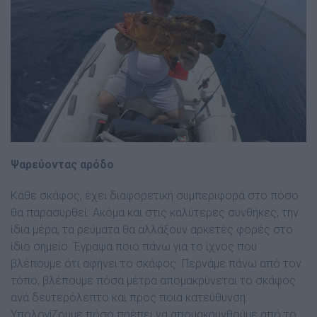
Ψαρεύοντας αρόδο
Κάθε σκάφος, έχει διαφορετική συμπεριφορά στο πόσο
θα παρασυρθεί. Ακόμα και στις καλύτερες συνθήκες, την
ίδια μέρα, τα ρεύματα θα αλλάξουν αρκετές φορές στο
ίδιο σημείο. Έγραψα ποιο πάνω για το ίχνος που
βλέπουμε ότι αφήνει το σκάφος. Περνάμε πάνω από τον
τόπο, βλέπουμε πόσα μέτρα απομακρύνεται το σκάφος
ανά δευτερόλεπτο και προς ποια κατεύθυνση.
Υπολογίζουμε πόσο πρέπει να απομακρυνθούμε από το