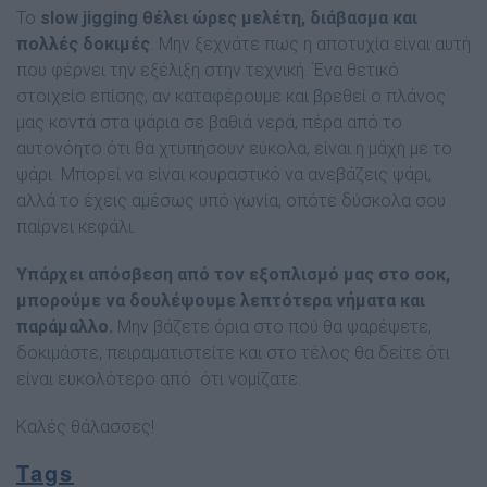
Το
slow jigging θέλει ώρες μελέτη, διάβασμα και
πολλές δοκιμές
. Μην ξεχνάτε πως η αποτυχία είναι αυτή
που φέρνει την εξέλιξη στην τεχνική. Ένα θετικό
στοιχείο επίσης, αν καταφέρουμε και βρεθεί ο πλάνος
μας κοντά στα ψάρια σε βαθιά νερά, πέρα από το
αυτονόητο ότι θα χτυπήσουν εύκολα, είναι η μάχη με το
ψάρι. Μπορεί να είναι κουραστικό να ανεβάζεις ψάρι,
αλλά το έχεις αμέσως υπό γωνία, οπότε δύσκολα σου
παίρνει κεφάλι.
Υπάρχει απόσβεση από τον εξοπλισμό μας στο σοκ,
μπορούμε να δουλέψουμε λεπτότερα νήματα και
παράμαλλο.
Μην βάζετε όρια στο πού θα ψαρέψετε,
δοκιμάστε, πειραματιστείτε και στο τέλος θα δείτε ότι
είναι ευκολότερο από ότι νομίζατε.
Καλές θάλασσες!
Tags