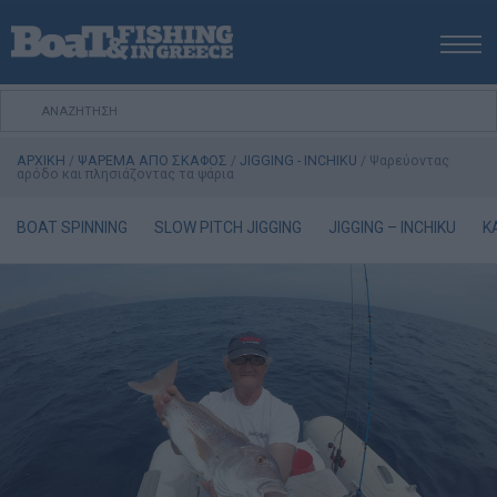
ΑΡΧΙΚΗ
ΝΕΑ
ΑΡΧΙΚΗ
/
ΨΑΡΕΜΑ ΑΠΟ ΣΚΑΦΟΣ
/
JIGGING - INCHIKU
/
Ψαρεύοντας
ΕΚΔΟΣΕΙΣ
αρόδο και πλησιάζοντας τα ψάρια
ΨΑΡΕΜΑ ΑΠΟ ΑΚΤΗ
BOAT SPINNING
SLOW PITCH JIGGING
JIGGING – INCHIKU
K
ΨΑΡΕΜΑ ΑΠΟ ΣΚΑΦΟΣ
ΨΑΡΟΤΟΥΦΕΚΟ
ΣΚΑΦΟΣ
VIDEO
ΕΞΟΠΛΙΣΜΟΣ
ΘΕΣΣΑΛΟΝΙΚΗ BOAT & FISHING SHOW 2025
BOAT & FISHING SHOW 2025