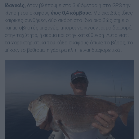
Ιδανικές,
όταν βλέπουμε στο βυθόμετρο ή στο GPS την
κίνηση του σκάφους
έως 0,4 κόμβους
. Με ακριβώς ίδιες
καιρικές συνθήκες, δύο σκάφη στο ίδιο ακριβώς σημείο
και με σβηστές μηχανές, μπορεί να κινούνται με διαφορά
στην ταχύτητα, ή ακόμα και στην κατεύθυνση. Αυτό γιατί
τα χαρακτηριστικά του κάθε σκάφους όπως το βάρος, το
μήκος, το βύθισμα, η γάστρα κλπ., είναι διαφορετικά .