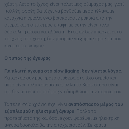
χάρτη. Αυτό το ίχνος είναι πολύτιμος σύμμαχός μας, γιατί
πολλές φορές θα τύχει να βρεθούμε μεσοπέλαγα με
καταχνιά ή ομίχλη, ενώ βρισκόμαστε μακριά από την
στεριά και η οπτική μας επαφή με αυτήν είναι πολύ
δύσκολη ή ακόμα και αδύνατη. Έτσι, αν δεν υπάρχει αυτό
το ίχνος στο χάρτη, δεν μπορείς να ξέρεις προς τα πού
κινείται το σκάφος.
Ο τύπος της άγκυρας
Για πλωτή άγκυρα στο slow jigging, δεν γίνεται λόγος
.
Καταρχάς δεν μας κρατά σταθερά στο ίδιο σημείο και
αυτό είναι πολύ κουραστικό, αλλά το βασικότερο είναι
ότι δεν μπορεί το σκάφος να διορθώσει την πορεία του.
Τα τελευταία χρόνια έχει γίνει
αναπόσπαστο μέρος του
εξοπλισμού η ηλεκτρική άγκυρα
. Πολλά τα
προτερήματά της και όσοι έχουν ψαρέψει με ηλεκτρική
άγκυρα δύσκολα θα την αποχωριστούν. Σε κρατά