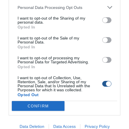
μπορούμε να κάνουμε είναι μία απλή ανάκτηση με μικρά
βήματα ή την κίνηση Long fall.
Personal Data Processing Opt Outs
I want to opt-out of the Sharing of my
Δεν χρειάζεται τίποτα παραπάνω σε αυτές τις
personal data.
συνθήκες. Αρκεί να έχουμε πέσει σωστά και τα ψάρια θα
Opted In
χτυπήσουν. Δοκιμάζουμε επίσης να παίξουμε τον πλάνο
I want to opt-out of the Sale of my
ακόμα και δεκάδες μέτρα πάνω από τον βυθό. Στα
Personal Data.
Opted In
κόκκινα αρέσει να κυνηγούν τον πλάνο αρκετά ψηλά,
ενώ πάντα θα υπάρχει και η περίπτωση να κυκλοφορούν
I want to opt-out of processing my
μαγιάτικα πάνω από τον βυθό.
Personal Data for Targeted Advertising.
Opted In
I want to opt-out of Collection, Use,
Βέβαια,
αρνητικά
πάντα θα υπάρχουν όταν ψάχνουμε τη
Retention, Sale, and/or Sharing of my
Personal Data that Is Unrelated with the
λεπτομέρεια. Σε αυτά θα έβαζα
το βάρος στην πλώρη
Purposes for which it was collected.
στα μικρά σκάφη
και
το ταξίδι με κακό καιρό
, αφού όσο
Opted Out
σωστά και να την στηρίξεις, στη θάλασσα πάντα θα
CONFIRM
υπάρχει ο φόβος της φθοράς. Ακόμα, ενώ άλλες φορές
σου δίνει την δυνατότητα να ψαρέψεις ξεκούραστα, γιατί
είσαι σταθερός, κάποιες άλλες μπορεί να γίνει
Data Deletion
Data Access
Privacy Policy
αποτρεπτικός παράγοντας στο να πέσεις κοντά στα