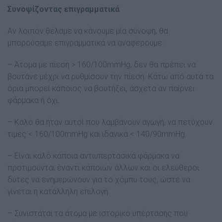
Συνοψίζοντας επιγραμματικά
Αν λοιπόν θέλαμε να κάνουμε μία σύνοψη, θα
μπορούσαμε επιγραμματικά να αναφέρουμε:
– Άτομα με πίεση > 160/100mmHg, δεν θα πρέπει να
βουτάνε μέχρι να ρυθμίσουν την πίεση. Κάτω από αυτά τα
όρια μπορεί κάποιος να βουτήξει, άσχετα αν παίρνει
φάρμακα ή όχι.
– Καλό θα ήταν αυτοί που λαμβάνουν αγωγή, να πετύχουν
τιμές < 160/100mmHg και ιδανικά < 140/90mmHg.
– Είναι καλό κάποια αντιυπερτασικά φάρμακα να
προτιμούνται έναντι κάποιων άλλων και οι ελεύθεροι
δύτες να ενημερώνουν για το χόμπυ τους, ώστε να
γίνεται η κατάλληλη επιλογή.
– Συνιστάται τα άτομα με ιστορικό υπέρτασης που