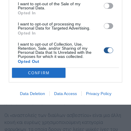
I want to opt-out of the Sale of my
συμβάντων κατά τη διάρκεια της βουτιάς, ως αιτία
Personal Data.
Opted In
θανάτου αναγνωρίστηκε η υπερτασική μυοκαρδιοπάθεια ή
η αθηροσκληρυντική αγγειακή νόσος.
I want to opt-out of processing my
Personal Data for Targeted Advertising.
Opted In
Υπάεχουν κίνδυνοι από τα υπερτασικά φάρμακα;
I want to opt-out of Collection, Use,
Υπάρχουν, όμως, κίνδυνοι κατά τη διάρκεια της βουτιάς
Retention, Sale, and/or Sharing of my
Personal Data that Is Unrelated with the
από τα αντιυπερτασικά φάρμακα; Υπάρχει μια κατηγορία
Purposes for which it was collected.
φαρμάκων που λέγονται «αναστολείς του μετατρεπτικού
Opted Out
ενζύμου της αγγειοτενσίνης» (ACE-I), και είναι φάρμακα
CONFIRM
που χρησιμοποιούνται ευρέως. Η χρήση αυτών μπορεί να
προκαλέσει ξηρό βήχα, αλλά γενικά η χρήση τους, όπως
και των συγγενικών τους «αναστολέων των υποδοχέων
Data Deletion
Data Access
Privacy Policy
της αγγειοτενσίνης ΙΙ» (ARBs), είναι καλά ανεκτή και
χωρίς ιδιαίτερους κινδύνους κατά τη βουτιά.
Οι «αναστολείς των διαύλων ασβεστίου» είναι μια άλλη
κοινή και ευρέως χρησιμοποιούμενη κατηγορία
φαρμάκων, τα οποία δρουν στις λείες μυϊκές ίνες του