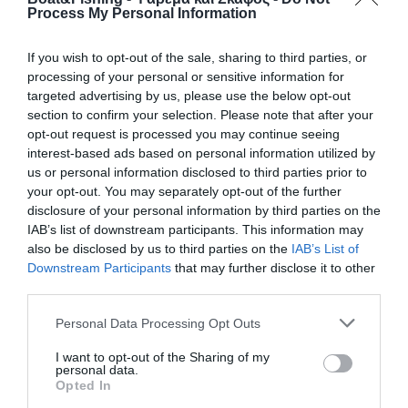
Process My Personal Information
Υπάρχουν αρκετά δεδομένα που υποστηρίζουν πως οι
υπερτασικοί είναι περισσότερο επιρρεπείς στο να
If you wish to opt-out of the sale, sharing to third parties, or
εμφανίσουν το πνευμονικό οίδημα της εμβύθισης, στο
processing of your personal or sensitive information for
οποίο έχουμε αναφερθεί σε προηγούμενο άρθρο.
targeted advertising by us, please use the below opt-out
Επίσης, σε ανθρώπους που έχουν υποστεί κάποιο
section to confirm your selection. Please note that after your
επεισόδιο πνευμονικού οιδήματος της εμβύθισης, η
opt-out request is processed you may continue seeing
παρουσία υπέρτασης σχετίζεται με υψηλότερο κίνδυνο
interest-based ads based on personal information utilized by
επόμενης υποτροπής. Υπάρχουν επίσης και κάποια
us or personal information disclosed to third parties prior to
δεδομένα, σε πειραματικό όμως επίπεδο, που
your opt-out. You may separately opt-out of the further
disclosure of your personal information by third parties on the
υποστηρίζουν πως η υπέρταση μπορεί να είναι
IAB’s list of downstream participants. This information may
παράγοντας κινδύνου για νόσο των δυτών, αλλά
also be disclosed by us to third parties on the
IAB’s List of
χρειάζεται περισσότερη έρευνα για να τεκμηριωθεί αυτή
Downstream Participants
that may further disclose it to other
η εκτίμηση.
third parties.
Επιπλέον, αφού η υπέρταση θεωρείται ως παράγοντας
Personal Data Processing Opt Outs
κινδύνου για καρδιαγγειακά συμβάντα, η επίπτωση
I want to opt-out of the Sharing of my
τέτοιων συμβάντων κατά τη διάρκεια μιας βουτιάς είναι
personal data.
αναμενόμενο να είναι αυξημένη στους υπερτασικούς
Opted In
δύτες. Σε κάποιες περιπτώσεις θανατηφόρων