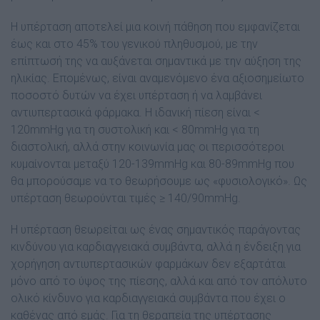
Η υπέρταση αποτελεί μια κοινή πάθηση που εμφανίζεται
έως και στο 45% του γενικού πληθυσμού, με την
επίπτωσή της να αυξάνεται σημαντικά με την αύξηση της
ηλικίας. Επομένως, είναι αναμενόμενο ένα αξιοσημείωτο
ποσοστό δυτών να έχει υπέρταση ή να λαμβάνει
αντιυπερτασικά φάρμακα. Η ιδανική πίεση είναι <
120mmHg για τη συστολική και < 80mmHg για τη
διαστολική, αλλά στην κοινωνία μας οι περισσότεροι
κυμαίνονται μεταξύ 120-139mmHg και 80-89mmHg που
θα μπορούσαμε να το θεωρήσουμε ως «φυσιολογικό». Ως
υπέρταση θεωρούνται τιμές ≥ 140/90mmHg.
Η υπέρταση θεωρείται ως ένας σημαντικός παράγοντας
κινδύνου για καρδιαγγειακά συμβάντα, αλλά η ένδειξη για
χορήγηση αντιυπερτασικών φαρμάκων δεν εξαρτάται
μόνο από το ύψος της πίεσης, αλλά και από τον απόλυτο
ολικό κίνδυνο για καρδιαγγειακά συμβάντα που έχει ο
καθένας από εμάς. Για τη θεραπεία της υπέρτασης