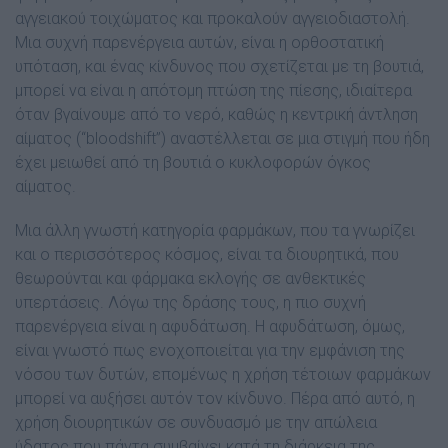
αγγειακού τοιχώματος και προκαλούν αγγειοδιαστολή.
Μια συχνή παρενέργεια αυτών, είναι η ορθοστατική
υπόταση, και ένας κίνδυνος που σχετίζεται με τη βουτιά,
μπορεί να είναι η απότομη πτώση της πίεσης, ιδιαίτερα
όταν βγαίνουμε από το νερό, καθώς η κεντρική άντληση
αίματος (“bloodshift”) αναστέλλεται σε μια στιγμή που ήδη
έχει μειωθεί από τη βουτιά ο κυκλοφορών όγκος
αίματος.
Μια άλλη γνωστή κατηγορία φαρμάκων, που τα γνωρίζει
και ο περισσότερος κόσμος, είναι τα διουρητικά, που
θεωρούνται και φάρμακα εκλογής σε ανθεκτικές
υπερτάσεις. Λόγω της δράσης τους, η πιο συχνή
παρενέργεια είναι η αφυδάτωση. Η αφυδάτωση, όμως,
είναι γνωστό πως ενοχοποιείται για την εμφάνιση της
νόσου των δυτών, επομένως η χρήση τέτοιων φαρμάκων
μπορεί να αυξήσει αυτόν τον κίνδυνο. Πέρα από αυτό, η
χρήση διουρητικών σε συνδυασμό με την απώλεια
ύδατος που πάντα συμβαίνει κατά τη διάρκεια της