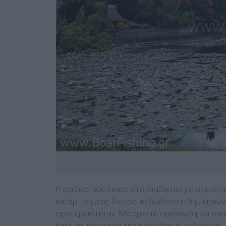
Η έρευνα που έκανα στο διαδίκτυο µε γέµισε 
κατάρτιση µιας λίστας µε δώδεκα είδη ψαριών
προτεραιότητα». Με αρκετή οργάνωση και υπο
καλή, αν και εντός της περιόδου των βροχών. 