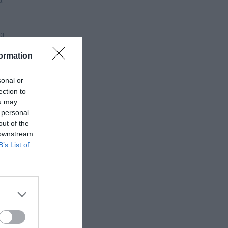
αι
ormation
sonal or
ection to
ou may
 personal
out of the
 downstream
B’s List of