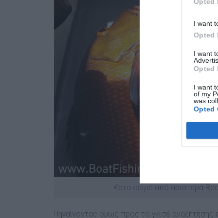
Opted 
I want t
Opted 
I want 
Advertis
Opted 
I want t
of my P
was col
Opted 
Κατα σειρά από αριστερά Red
Πηγαίνοντας όµως προς το γκισέ αναζήτησης α