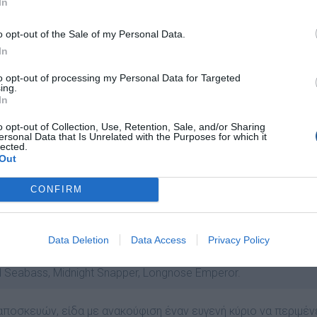
In
o opt-out of the Sale of my Personal Data.
In
to opt-out of processing my Personal Data for Targeted
ing.
In
o opt-out of Collection, Use, Retention, Sale, and/or Sharing
ersonal Data that Is Unrelated with the Purposes for which it
lected.
Out
CONFIRM
Data Deletion
Data Access
Privacy Policy
 Seabass, Midnight Snapper, Longnose Emperor.
ποσκευών, είδα µε ανακούφιση έναν ευγενή κύριο να περιµέν