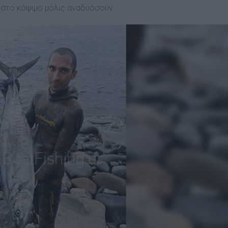
 στο κόψιµο µόλις αναδυόσουν.