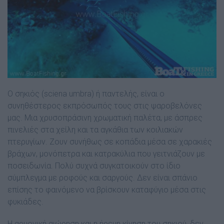
Ο σηκιός (sciena umbra) ή παντελής, είναι ο
συνηθέστερος εκπρόσωπός τους στις ψαροβελόνες
µας. Μια χρυσοπράσινη χρωµατική παλέτα, µε άσπρες
πινελιές στα χείλη και τα αγκάθια των κοιλιακών
πτερυγίων. Ζουν συνήθως σε κοπάδια µέσα σε χαρακιές
βράχων, µονόπετρα και κατρακύλια που γειτνιάζουν µε
ποσειδωνία. Πολύ συχνά συγκατοικούν στο ίδιο
σύµπλεγµα µε ροφούς και σαργούς. ∆εν είναι σπάνιο
επίσης το φαινόµενο να βρίσκουν καταφύγιο µέσα στις
φυκιάδες.
Η αρµονική αιώρηση και η ήρεµη κίνηση του σηκιού, δεν