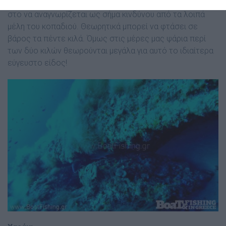
ήχο σαν τριγµό. Πιθανότατα η χρησιµότητά αυτού έγκειται
στο να αναγνωρίζεται ως σήµα κινδύνου από τα λοιπά
µέλη του κοπαδιού. Θεωρητικά µπορεί να φτάσει σε
βάρος τα πέντε κιλά. Όµως στις µέρες µας ψάρια περί
των δύο κιλών θεωρούνται µεγάλα για αυτό το ιδιαίτερα
εύγευστο είδος!