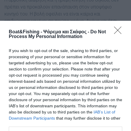
πρέπει να προκαλούν επανάπαυση στον υποψήφιο
κυνηγό του. Η βολή οφείλει να είναι καίρια και
επιδιώκεται να γίνει σε πρώτο χρόνο. Ακόµα και έτσι
όµως, η απίστευτα γρήγορη αντίδραση αυτού του ψαριού
Boat&Fishing - Ψάρεμα και Σκάφος -
Do Not
µπορεί να έχει ως αποτέλεσµα η βέργα να πέσει τελικά
Process My Personal Information
άδεια στο βυθό.
If you wish to opt-out of the sale, sharing to third parties, or
processing of your personal or sensitive information for
targeted advertising by us, please use the below opt-out
section to confirm your selection. Please note that after your
opt-out request is processed you may continue seeing
interest-based ads based on personal information utilized by
us or personal information disclosed to third parties prior to
your opt-out. You may separately opt-out of the further
disclosure of your personal information by third parties on the
IAB’s list of downstream participants. This information may
also be disclosed by us to third parties on the
IAB’s List of
Downstream Participants
that may further disclose it to other
third parties.