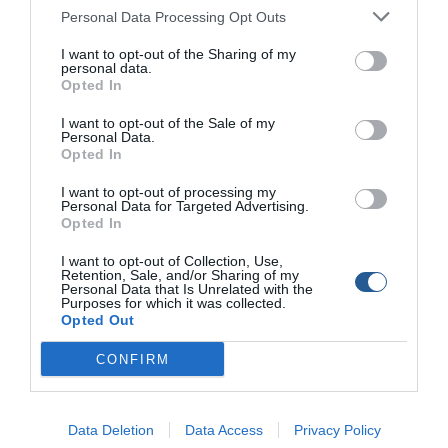
Personal Data Processing Opt Outs
Είναι σαφώς προτιµότερο να τους χτυπάµε εκτός
θαλαµιού. Η σύλληψή τους µε συρτό καρτέρι, είναι η
I want to opt-out of the Sharing of my
µέθοδος που πρέπει να ευχαριστεί τον κυνηγό
personal data.
Opted In
περισσότερο από κάθε άλλη, πιστοποιεί δε και την
ικανότητά του στην εν λόγω τεχνική. Αν πάλι δεν
I want to opt-out of the Sale of my
Personal Data.
προλάβουµε, µε ένα καρτέρι στην είσοδο του θαλαµιού
Opted In
περιµένουµε µέχρι να προδοθούν από τα άσπρα χείλη
τους στο ηµίφως. Έτσι το υπόλοιπο κοπάδι δε θα νιώσει
I want to opt-out of processing my
Personal Data for Targeted Advertising.
άµεση απειλή στο χώρο όπου διαβιεί, παραµένοντας στο
Opted In
ίδιο σηµείο. Ο τοπικός χαρακτήρας που επιδεικνύουν
άλλωστε, είναι ένας επιπρόσθετος παράγοντας που
I want to opt-out of Collection, Use,
Retention, Sale, and/or Sharing of my
εφιστά την προσοχή µας. Η διαχείριση και όχι το
Personal Data that Is Unrelated with the
Purposes for which it was collected.
ευκαιριακό ξεκλήρισµα µιας φωλιάς, είναι χρέος του
Opted Out
σύγχρονου υποβρύχιου κυνηγού και αποτελεί µία
πρακτική που θα µας ανταµείψει σε βάθος χρόνου.
CONFIRM
Ιδιαίτερο χαρακτηριστικό του σηκιού αποτελούν οι
ωτόλιθοι. Πρόκειται για δύο µικρά οστά σαν µικρές
πλάκες, τα οποία λέγεται πως παράγουν έναν υπόκωφο
Data Deletion
Data Access
Privacy Policy