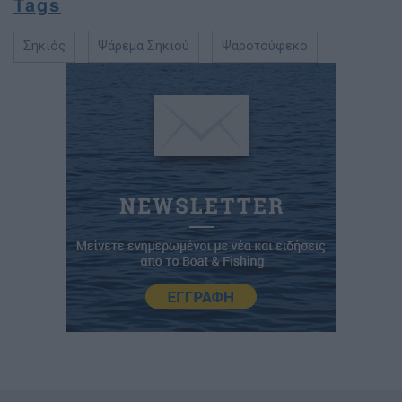
Tags
Σηκιός
Ψάρεμα Σηκιού
Ψαροτούφεκο