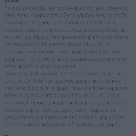
Χαράκι
Υπήρχε ένα χαράκι που ανακάλυψα όταν πρωτοβούτηξα
στον τόπο. Ακριβώς στη ρίζα του βράχου που δέσποζε
στο χώρο. Ένας ροφός και ένα σύννεφο σηκιών µε
προϋπάντησαν τότε και ένας εξ αυτών έπεσε θύµα της
ταϊτινής µου βέργας. Τα ψάρια δε θορυβήθηκαν ιδιαίτερα
από το γεγονός. Κρύφτηκαν πρόχειρα, µα καθώς
αναδυόµουν τα διέκρινα να ξεπροβάλλουν ξανά. ∆εν
επέµεινα… Το αντίθετο µάλιστα, αφού επέστρεψα στον
τόπο αρκετούς µήνες αργότερα.
Το σκηνικό ήταν για άλλη µία φορά ανάλογο, και µε µια
προσεγµένη βολή δύο µεγάλα ψάρια µε ακολούθησαν
στην επιφάνεια αυτή τη φορά. Έκτοτε επισκέπτοµαι τον
τόπο µε σχεδόν ετήσια συχνότητα και τα ψάρια είναι
πάντα εκεί. Ο ροφός αιωρείται µαζί µε τους σηκιούς. Με
ένα αργό συρτό προς το µέρος τους, περιµένω να
βραχώσει το µαυρόψαρο και στη συνέχεια µε µια βολή
«απ’ έξω» συλλαµβάνω έναν ή δύο σηκιούς τη φορά.