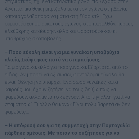
στιγµιότυπα, πχ. ένα καταδυτικό ρολόι που έχασα στην
Αίγυπτο, µια θεϊκή µπριζόλα µετά τον αγώνα στη ∆ανία,
κάποια γαλαζοπράσινα µάτια στη Σύρο κτλ.
Έχω
συµµετάσχει σε αρκετούς αγώνες στο παρελθόν, κυρίως
ελεύθερης κατάδυσης, αλλά και ψαροτούφεκου κι
υποβρύχιας σκοποβολής.
– Πόσο εύκολη είναι για µια γυναίκα η υποβρύχια
αλιεία; Σκέφτηκες ποτέ να σταµατήσεις;
Για µια γυναίκα, αλλά για ποια γυναίκα; Εξαρτάται από το
είδος. Αν µπορεί να εξισώσει, φαντάζοµαι εύκολο θα
είναι. Θέληση να υπάρχει. Ένα σωρό γυναίκες κατά
καιρούς µου έχουν ζητήσει να τους δείξω πώς να
ψαρεύουν, αλλά µετά το ξεχνούν. Από την άλλη, γιατί να
σταµατήσω1 Τι άλλο θα κάνω; Είναι πολύ βαρετά αν δεν
ψαρεύεις…
– Η απόφασή σου για τη συµµετοχή στην Πορτογαλία
πάρθηκε αµέσως; Με ποιον το συζήτησες για να