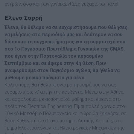
αντρών, όσο και των γυναικών! Σας ευχαριστώ πολύ!
Έλενα Σαρρή
Έλενα, θα θέλαµε να σε ευχαριστήσουµε που θέλησες
να µιλήσεις στο περιοδικό µας και δεύτερον να σου
δώσουµε τα συγχαρητήριά µας για τη συµµετοχή σου
στο 1ο Παγκόσµιο Πρωτάθληµα Γυναικών της CMAS,
που έγινε στην Πορτογαλία τον περασµένο
Σεπτέµβριο και σε έφερε στην 4η θέση. Πριν
αναφερθούµε στον Παγκόσµιο αγώνα, θα ήθελα να
µάθουµε µερικά πράγµατα για σένα.
Καλησπέρα, θα ήθελα κι εγώ µε τη σειρά µου να σας
ευχαριστήσω γι’ αυτήν την κουβέντα. Μένω στην Αθήνα
και ασχολούµαι µε ακαδηµαϊκά, µάθηµα και έρευνα στο
πεδίο του Electrical Engineering. Είµαι πολλά χρόνια στο
Εθνικό Μετσόβιο Πολυτεχνείο και τώρα θα ξεκινήσω σε
θέση Καθηγητή στο Πανεπιστήµιο ∆υτικής Αττικής, στο
Τµήµα Ηλεκτρολόγων και Ηλεκτρονικών Μηχανικών της