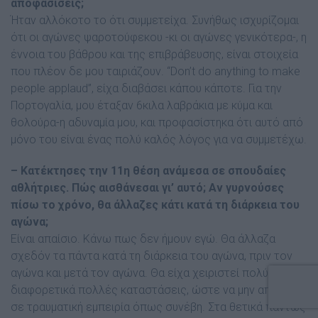
αποφασίσεις;
Ήταν αλλόκοτο το ότι συµµετείχα. Συνήθως ισχυρίζοµαι
ότι οι αγώνες ψαροτούφεκου -κι οι αγώνες γενικότερα-, η
έννοια του βάθρου και της επιβράβευσης, είναι στοιχεία
που πλέον δε µου ταιριάζουν. “Don’t do anything to make
people applaud”, είχα διαβάσει κάπου κάποτε. Για την
Πορτογαλία, µου έταξαν 6κιλα λαβράκια µε κύµα και
θολούρα-η αδυναµία µου, και προφασίστηκα ότι αυτό από
µόνο του είναι ένας πολύ καλός λόγος για να συµµετέχω.
– Κατέκτησες την 11η θέση ανάµεσα σε σπουδαίες
αθλήτριες. Πώς αισθάνεσαι γι’ αυτό; Αν γυρνούσες
πίσω το χρόνο, θα άλλαζες κάτι κατά τη διάρκεια του
αγώνα;
Είναι απαίσιο. Κάνω πως δεν ήµουν εγώ. Θα άλλαζα
σχεδόν τα πάντα κατά τη διάρκεια του αγώνα, πριν τον
αγώνα και µετά τον αγώνα. Θα είχα χειριστεί πολύ
διαφορετικά πολλές καταστάσεις, ώστε να µην αποβεί
σε τραυµατική εµπειρία όπως συνέβη. Στα θετικά πάντως