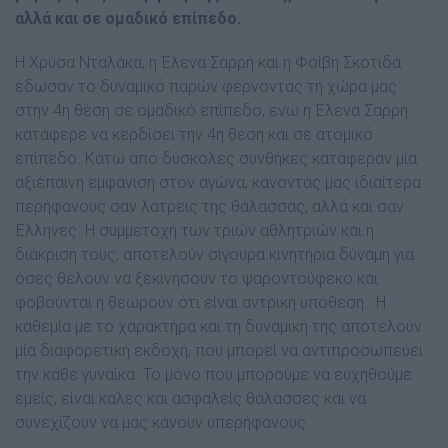
αλλά και σε οµαδικό επίπεδο.
Η Χρύσα Νταλάκα, η Έλενα Σαρρή και η Φοίβη Σκοτιδά
έδωσαν το δυναµικό παρών φέρνοντας τη χώρα µας
στην 4η θέση σε οµαδικό επίπεδο, ενώ η Έλενα Σαρρή
κατάφερε να κερδίσει την 4η θέση και σε ατοµικό
επίπεδο. Κάτω από δύσκολες συνθήκες κατάφεραν µία
αξιέπαινη εµφάνιση στον αγώνα, κάνοντάς µας ιδιαίτερα
περήφανους σαν λάτρεις της θάλασσας, αλλά και σαν
Έλληνες. Η συµµετοχή των τριών αθλητριών και η
διάκρισή τους, αποτελούν σίγουρα κινητήρια δύναµη για
όσες θέλουν να ξεκινήσουν το ψαροντούφεκο και
φοβούνται ή θεωρούν ότι είναι αντρική υπόθεση.
Η
καθεµία µε το χαρακτήρα και τη δυναµική της αποτελούν
µία διαφορετική εκδοχή, που µπορεί να αντιπροσωπεύει
την κάθε γυναίκα. Το µόνο που µπορούµε να ευχηθούµε
εµείς, είναι καλές και ασφαλείς θάλασσες και να
συνεχίζουν να µας κάνουν υπερήφανους.