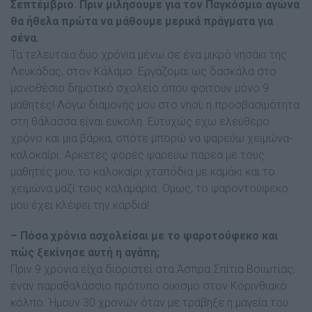
Σεπτέµβριο. Πριν µιλήσουµε για τον Παγκόσµιο αγώνα
θα ήθελα πρώτα να µάθουµε µερικά πράγµατα για
σένα.
Τα τελευταία δυο χρόνια µένω σε ένα µικρό νησάκι της
Λευκάδας, στον Κάλαµο. Εργάζοµαι ως δασκάλα στο
µονοθέσιο δηµοτικό σχολείο όπου φοιτούν µόνο 9
µαθητές! Λόγω διαµονής µου στο νησί, η προσβασιµότητα
στη θάλασσα είναι εύκολη. Ευτυχώς έχω ελεύθερο
χρόνο και µια βάρκα, οπότε µπορώ να ψαρεύω χειµώνα-
καλοκαίρι. Αρκετές φορές ψαρεύω παρέα µε τους
µαθητές µου, το καλοκαίρι χταπόδια µε καµάκι και το
χειµώνα µαζί τους καλαµάρια. Όµως, το ψαροντούφεκο
µου έχει κλέψει την καρδιά!
– Πόσα χρόνια ασχολείσαι µε το ψαροτούφεκο και
πώς ξεκίνησε αυτή η αγάπη;
Πριν 9 χρόνια είχα διοριστεί στα Άσπρα Σπίτια Βοιωτίας,
έναν παραθαλάσσιο πρότυπο οικισµό στον Κορινθιακό
κόλπο. Ήµουν 30 χρονών όταν µε τράβηξε η µαγεία του