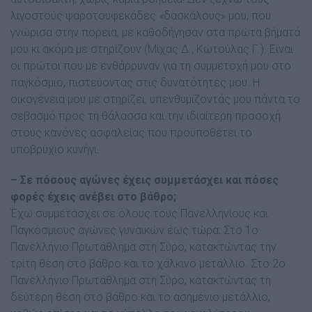
λιγοστούς ψαροτουφεκάδες «δασκάλους» µου, που
γνώρισα στην πορεία, µε καθοδήγησαν στα πρώτα βήµατά
µου κι ακόµα µε στηρίζουν (Μίχας ∆., Κωτούλας Γ.). Είναι
οι πρώτοι που µε ενθάρρυναν για τη συµµετοχή µου στο
παγκόσµιο, πιστεύοντας στις δυνατότητές µου. Η
οικογένεια µου µε στηρίζει, υπενθυµίζοντάς µου πάντα το
σεβασµό προς τη θάλασσα και την ιδιαίτερη προσοχή
στους κανόνες ασφαλείας που προϋποθέτει το
υποβρύχιο κυνήγι.
– Σε πόσους αγώνες έχεις συµµετάσχει και πόσες
φορές έχεις ανέβει στο βάθρο;
Έχω συµµετάσχει σε όλους τους Πανελληνίους και
Παγκόσµιους αγώνες γυναικών έως τώρα: Στο 1ο
Πανελλήνιο Πρωτάθληµα στη Σύρο, κατακτώντας την
τρίτη θέση στο βάθρο και το χάλκινο µετάλλιο. Στο 2ο
Πανελλήνιο Πρωτάθληµα στη Σύρο, κατακτώντας τη
δεύτερη θέση στο βάθρο και το ασηµένιο µετάλλιο,