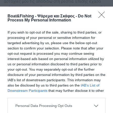
αστοχίες µου τις αποδίδω στη ρεστία. Επίσης έχασα
πολύ χρόνο στο να βρω κάποιον καλό ψαρότοπο, καθώς
δεν είχα κάνει αναγνώριση και έπρεπε ταυτόχρονα να
Boat&Fishing - Ψάρεμα και Σκάφος -
Do Not
µοιραστώ µε τις άλλες δύο Έλληνιδες της οµάδας µου τη
Process My Personal Information
βάρκα που µας συνόδευε.
If you wish to opt-out of the sale, sharing to third parties, or
– Ατλαντικός ωκεανός ή Ιόνιο Πέλαγος ή και κάτι
processing of your personal or sensitive information for
άλλο; Και γιατί;
targeted advertising by us, please use the below opt-out
section to confirm your selection. Please note that after your
Το υποβρύχιο κυνήγι στον Ατλαντικό ήταν µια εµπειρία
opt-out request is processed you may continue seeing
που θα µου µείνει αξέχαστη. Έχει και ο ωκεανός τη χάρη
interest-based ads based on personal information utilized by
του. Όµως την Ελλάδα δε την αλλάζω µε τίποτα! Έχω
us or personal information disclosed to third parties prior to
ψαρέψει στο Αιγαίο, άλλα προτιµώ το ψάρεµα στο Ιόνιο
your opt-out. You may separately opt-out of the further
Πέλαγος και τον Κορινθιακό Κόλπο. ∆εν προτιµώ το
disclosure of your personal information by third parties on the
Αιγαίο Πέλαγος γιατί τα ψάρια βρίσκονται πιο βαθιά και
IAB’s list of downstream participants. This information may
συνεχώς έχει αέρα. Σε µέρη του Ιονίου Πελάγους
also be disclosed by us to third parties on the
IAB’s List of
Downstream Participants
that may further disclose it to other
βρίσκεις πλούσιους ψαρότοπους και αξιόλογα ψάρια στα
third parties.
ρηχά, ακόµα και στην επιφάνεια. Στον Κορινθιακό Κόλπο
έχω µια ιδιαίτερη «αδυναµία», γιατί εκεί πρωτοξεκίνησα
Personal Data Processing Opt Outs
να ψαρεύω και καθώς είναι κόλπος έχει συνήθως