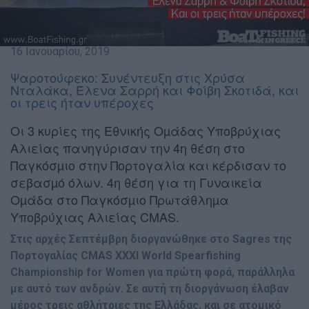
16 Ιανουαρίου, 2019
Ψαροτούφεκο: Συνέντευξη στις Χρύσα
Νταλάκα, Έλενα Σαρρή και Φοίβη Σκοτιδά, και
οι τρεις ήταν υπέροχες
Oι 3 κυρίες της Εθνικής Οµάδας Υποβρύχιας
Αλιείας πανηγύρισαν την 4η θέση στο
Παγκόσµιο στην Πορτογαλία και κέρδισαν το
σεβασµό όλων. 4η θέση για τη Γυναικεία
Οµάδα στο Παγκόσµιο Πρωτάθληµα
Υποβρύχιας Αλιείας CMAS.
Στις αρχές Σεπτέµβρη διοργανώθηκε στο Sagres της
Πορτογαλίας CMAS XXXI World Spearfishing
Championship for Women για πρώτη φορά, παράλληλα
µε αυτό των ανδρών. Σε αυτή τη διοργάνωση έλαβαν
µέρος τρεις αθλήτριες της Ελλάδας, και σε ατοµικό