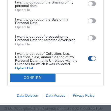
µπουνάτσες που δε δυσκολεύουν το ψάρεµα και σου
I want to opt-out of the Sharing of my
personal data.
δίνεται η δυνατότητα να ψαρεύεις πιο συχνά. Επίσης
Opted In
συνδυάζει βουνό µε θάλασσα και βαθιά νερά όπου
I want to opt-out of the Sale of my
µπορείς να συναντήσεις µεγάλα ψάρια, ακόµα και στην
Personal Data.
επιφάνεια.
Opted In
I want to opt-out of processing my
– Κατέκτησες τη 12 θέση ανάµεσα σε σπουδαίες
Personal Data for Targeted Advertising.
αθλήτριες. Πώς αισθάνεσαι γι’ αυτό; Θα
Opted In
ξανασυµµετέχεις σε αγώνα Παγκόσµιου επιπέδου;
I want to opt-out of Collection, Use,
Στη ζωή µου έχω την εξής φιλοσοφία: «µπορώ πάντα και
Retention, Sale, and/or Sharing of my
Personal Data that Is Unrelated with the
καλύτερα»! Γενικά έχω απαιτήσεις από τον εαυτό µου,
Purposes for which it was collected.
γιατί ξέρω ότι έχω δυνατότητες για µεγαλύτερες
Opted Out
διακρίσεις. Σε αγωνιστικό επίπεδο όµως, καµιά φορά
CONFIRM
παίζουν ρόλο και οι συγκυρίες. Φυσικά και θα ξαναλάβω
µέρος σε παγκόσµιο πρωτάθληµα, σχεδιάζοντας την
επόµενη φορά καλύτερα το πρόγραµµά µου, ώστε να
Data Deletion
Data Access
Privacy Policy
προλάβω να κάνω την απαραίτητη αναγνώριση που
επιβάλλεται! Εύχοµαι στο επόµενο Πρωτάθληµα να
σηκώσουν ψηλά την Ελληνική σηµαία τόσο η οµάδα των