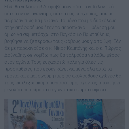
Εδώ θα γελάσετε! ∆ε φοβόµουν ούτε τον Ατλαντικό,
ούτε τον ανταγωνισµό, ούτε τους καρχαρίες, που µε
πείραζαν πως θα µε φάνε. Το µόνο που µε δυσκόλευε
στην απόφασή µου ήταν το αεροπλάνο. Η θέλησή µου
όµως να συµµετάσχω στο Παγκόσµιο Πρωτάθληµα,
βοήθησε να ξεπεράσω τους φόβους µου για τα ύψη. Εάν
δε µε παρακινούσε ο κ. Νίκος Καµπάνης και ο κ. Γιώργος
∆ούναβης, δε νοµίζω πως θα τολµούσα να λάβω µέρος
στον αγώνα. Τους ευχαριστώ πολύ για όλες τις
προσπάθειες που έχουν κάνει για µένα όλα αυτά τα
χρόνια και είµαι σίγουρη πως σε ακόλουθους αγώνες θα
τους εκπλήξω ακόµα περισσότερο, έχοντας αποκτήσει
µεγαλύτερη πείρα στο αγωνιστικό ψαροτούφεκο.