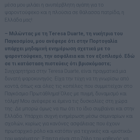
µέσα µου µιλάει η ανυπέρβλητη αγάπη για το
ψαροντούφεκο και η πλούσια σε θάλασσα πατρίδα, η
Ελλάδα µας!
– Μιλώντας µε τη Teresa Duarte, τη νικήτρια του
Παγκοσµίου, µου ανέφερε ότι στην Πορτογαλία
υπάρχει µηδαµινή ενηµέρωση σχετικά µε το
ψαροντούφεκο, την ασφάλεια και τον εξοπλισµό. Εδώ
σε τι κατάσταση πιστεύεις ότι βρισκόµαστε;
Συγχαρητήρια στην Teresa Duarte, είναι πραγµατικά µια
δυνατή ψαροκυνηγός. Είχα την τύχη να τη γνωρίσω από
κοντά, όπως και όλες τις κοπέλες που συµµετείχαν στο
Παγκόσµιο Πρωτάθληµα! Όλες µε πυγµή, δυναµισµό και
τόλµη! Μου ανέφερε κι έµενα τις δυσκολίες στη χώρα
της. ∆ε µπορώ όµως να πω ότι το ίδιο συµβαίνει και στην
Ελλάδα. Υπάρχει συχνή ενηµέρωση µέσω σεµιναρίων και
σχολών, κυρίως για κανόνες ασφάλειας που έχουν
πρωταρχικό ρόλο και κατόπιν για τεχνικές και «µυστικά»
του ψαρέµατος. Έπειτα είναι στο ζήλο του καθενός να