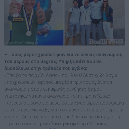
– Πόσες µέρες χρειάστηκαν για να κάνεις αναγνώριση
του µέρους στο Sagres; Υπήρξε κάτι που σε
δυσκόλεψε στην τράπεζα του αγώνα;
«Έπαιξα το παιχνίδι άνισα», που λένε! ∆υστυχώς λόγω
υποχρεώσεων, έφτασα µια µέρα πριν τον αγώνα για
αναγνώριση, όπου οι καιρικές συνθήκες δε µου
επέτρεψαν να κάνω αναγνώριση στην τράπεζά µας.
Πιστεύω ότι µόνο µια µέρα, έστω λίγες ώρες, προσωπικά
µου έφταναν για να βγάλω το πλάνο µου πώς να ψαρέψω
και πού. ∆ε µπορώ να πω ότι µε δυσκόλεψε κάτι, γιατί η
µέρα του αγώνα ήταν ιδανική για ψάρεµα! Κάποιες