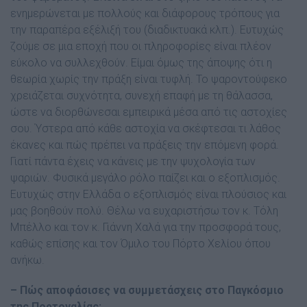
ενηµερώνεται µε πολλούς και διάφορους τρόπους για
την παραπέρα εξέλιξή του (διαδικτυακά κλπ.). Ευτυχώς
ζούµε σε µια εποχή που οι πληροφορίες είναι πλέον
εύκολο να συλλεχθούν. Είµαι όµως της άποψης ότι η
θεωρία χωρίς την πράξη είναι τυφλή. Το ψαροντούφεκο
χρειάζεται συχνότητα, συνεχή επαφή µε τη θάλασσα,
ώστε να διορθώνεσαι εµπειρικά µέσα από τις αστοχίες
σου. Ύστερα από κάθε αστοχία να σκέφτεσαι τι λάθος
έκανες και πώς πρέπει να πράξεις την επόµενη φορά.
Γιατί πάντα έχεις να κάνεις µε την ψυχολογία των
ψαριών. Φυσικά µεγάλο ρόλο παίζει και ο εξοπλισµός.
Ευτυχώς στην Ελλάδα ο εξοπλισµός είναι πλούσιος και
µας βοηθούν πολύ. Θέλω να ευχαριστήσω τον κ. Τόλη
Μπέλλο και τον κ. Γιάννη Χαλά για την προσφορά τους,
καθώς επίσης και τον Όµιλο του Πόρτο Χελίου όπου
ανήκω.
– Πώς αποφάσισες να συµµετάσχεις στο Παγκόσµιο
της Πορτογαλίας;