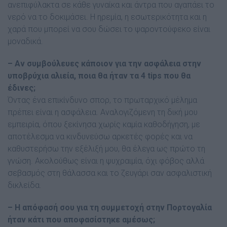
ανεπιφύλακτα σε κάθε γυναίκα και άντρα που αγαπάει το
νερό να το δοκιµάσει. Η ηρεµία, η εσωτερικότητα και η
χαρά που µπορεί να σου δώσει το ψαροντούφεκο είναι
µοναδικά.
– Αν συµβούλευες κάποιον για την ασφάλεια στην
υποβρύχια αλιεία, ποια θα ήταν τα 4 tips που θα
έδινες;
Όντας ένα επικίνδυνο σπορ, το πρωταρχικό µέληµα
πρέπει είναι η ασφάλεια. Αναλογιζόµενη τη δική µου
εµπειρία, όπου ξεκίνησα χωρίς καµία καθοδήγηση, µε
αποτέλεσµα να κινδυνεύσω αρκετές φορές και να
καθυστερήσω την εξέλιξή µου, θα έλεγα ως πρώτο τη
γνώση. Ακολούθως είναι η ψυχραιµία, όχι φόβος αλλά
σεβασµός στη θάλασσα και το ζευγάρι σαν ασφαλιστική
δικλείδα.
– Η απόφασή σου για τη συµµετοχή στην Πορτογαλία
ήταν κάτι που αποφασίστηκε αµέσως;