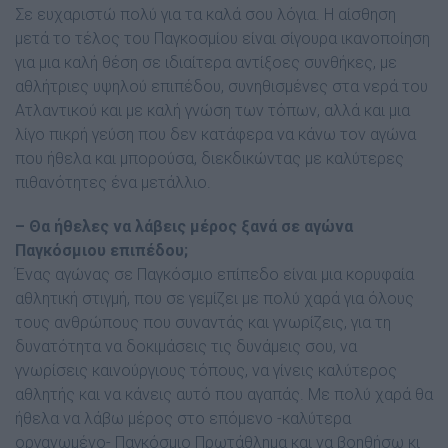
Σε ευχαριστώ πολύ για τα καλά σου λόγια. Η αίσθηση
µετά το τέλος του Παγκοσµίου είναι σίγουρα ικανοποίηση
για µια καλή θέση σε ιδιαίτερα αντίξοες συνθήκες, µε
αθλήτριες υψηλού επιπέδου, συνηθισµένες στα νερά του
Ατλαντικού και µε καλή γνώση των τόπων, αλλά και µια
λίγο πικρή γεύση που δεν κατάφερα να κάνω τον αγώνα
που ήθελα και µπορούσα, διεκδικώντας µε καλύτερες
πιθανότητες ένα µετάλλιο.
– Θα ήθελες να λάβεις µέρος ξανά σε αγώνα
Παγκόσµιου επιπέδου;
Ένας αγώνας σε Παγκόσµιο επίπεδο είναι µια κορυφαία
αθλητική στιγµή, που σε γεµίζει µε πολύ χαρά για όλους
τους ανθρώπους που συναντάς και γνωρίζεις, για τη
δυνατότητα να δοκιµάσεις τις δυνάµεις σου, να
γνωρίσεις καινούργιους τόπους, να γίνεις καλύτερος
αθλητής και να κάνεις αυτό που αγαπάς. Με πολύ χαρά θα
ήθελα να λάβω µέρος στο επόµενο -καλύτερα
οργανωµένο- Παγκόσµιο Πρωτάθληµα και να βοηθήσω κι