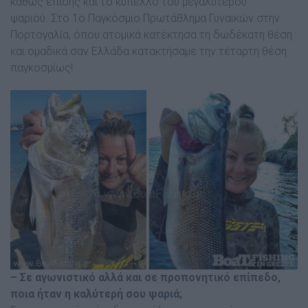
καθώς επίσης και το κύπελλο του µεγαλύτερου
ψαριού. Στο 1ο Παγκόσµιο Πρωτάθληµα Γυναικών στην
Πορτογαλία, όπου ατοµικά κατέκτησα τη δωδέκατη θέση
και οµαδικά σαν Ελλάδα κατακτήσαµε την τέταρτη θέση
παγκοσµίως!
– Σε αγωνιστικό αλλά και σε προπονητικό επίπεδο,
ποια ήταν η καλύτερή σου ψαριά;