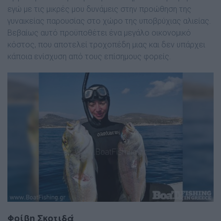
εγώ µε τις µικρές µου δυνάµεις στην προώθηση της
γυναικείας παρουσίας στο χώρο της υποβρύχιας αλιείας.
Βεβαίως αυτό προϋποθέτει ένα µεγάλο οικονοµικό
κόστος, που αποτελεί τροχοπέδη µιας και δεν υπάρχει
κάποια ενίσχυση από τους επίσηµους φορείς.
Φοίβη Σκοτιδά