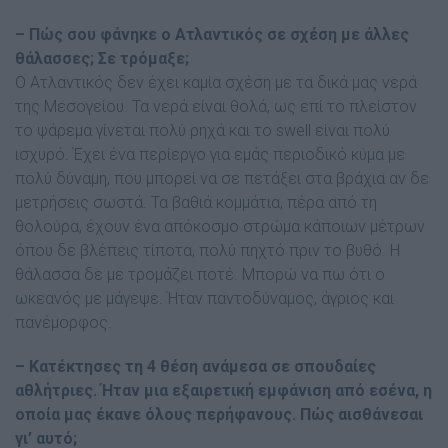
– Πώς σου φάνηκε ο Ατλαντικός σε σχέση µε άλλες
θάλασσες; Σε τρόµαξε;
Ο Ατλαντικός δεν έχει καµία σχέση µε τα δικά µας νερά
της Μεσογείου. Τα νερά είναι θολά, ως επί το πλείστον
το ψάρεµα γίνεται πολύ ρηχά και το swell είναι πολύ
ισχυρό. Έχει ένα περίεργο για εµάς περιοδικό κύµα µε
πολύ δύναµη, που µπορεί να σε πετάξει στα βράχια αν δε
µετρήσεις σωστά. Τα βαθιά κοµµάτια, πέρα από τη
θολούρα, έχουν ένα απόκοσµο στρώµα κάποιων µέτρων
όπου δε βλέπεις τίποτα, πολύ πηχτό πριν το βυθό. Η
θάλασσα δε µε τροµάζει ποτέ. Μπορώ να πω ότι ο
ωκεανός µε µάγεψε. Ήταν παντοδύναµος, άγριος και
πανέµορφος.
– Κατέκτησες τη 4 θέση ανάµεσα σε σπουδαίες
αθλήτριες. Ήταν µια εξαιρετική εµφάνιση από εσένα, η
οποία µας έκανε όλους περήφανους. Πώς αισθάνεσαι
γι’ αυτό;