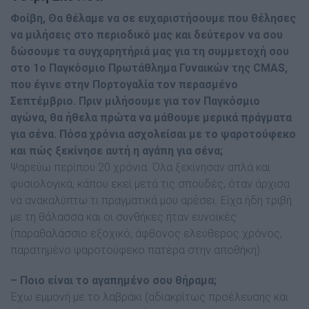
Φοίβη, Θα θέλαµε να σε ευχαριστήσουµε που θέλησες
να µιλήσεις στο περιοδικό µας και δεύτερον να σου
δώσουµε τα συγχαρητήριά µας για τη συµµετοχή σου
στο 1ο Παγκόσµιο Πρωτάθληµα Γυναικών της CMAS,
που έγινε στην Πορτογαλία τον περασµένο
Σεπτέµβριο. Πριν µιλήσουµε για τον Παγκόσµιο
αγώνα, θα ήθελα πρώτα να µάθουµε µερικά πράγµατα
για σένα. Πόσα χρόνια ασχολείσαι µε το ψαροτούφεκο
και πώς ξεκίνησε αυτή η αγάπη για σένα;
Ψαρεύω περίπου 20 χρόνια. Όλα ξεκίνησαν απλά και
φυσιολογικά, κάπου εκεί µετά τις σπουδές, όταν άρχισα
να ανακαλύπτω τι πραγµατικά µου αρέσει. Είχα ήδη τριβή
µε τη θάλασσα και οι συνθήκες ήταν ευνοϊκές
(παραθαλάσσιο εξοχικό, άφθονος ελεύθερος χρόνος,
παρατηµένο ψαροτούφεκο πατέρα στην αποθήκη).
– Ποιο είναι το αγαπηµένο σου θήραµα;
Έχω εµµονή µε το λαβράκι (αδιακρίτως προέλευσης και