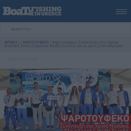
ΑΡΧΙΚΗ
ΝΕΑ
ΑΡΧΙΚΗ
/
/
ΨΑΡΟΤΟΥΦΕΚΟ
/
Ψαροτούφεκο: Συνέντευξη στις Χρύσα
ΕΚΔΟΣΕΙΣ
Νταλάκα, Έλενα Σαρρή και Φοίβη Σκοτιδά, και οι τρεις ήταν υπέροχες
ΨΑΡΕΜΑ ΑΠΟ ΑΚΤΗ
ΧΩΡΊΣ ΚΑΤΗΓΟΡΊΑ
ΨΑΡΕΜΑ ΑΠΟ ΣΚΑΦΟΣ
ΨΑΡΟΤΟΥΦΕΚΟ
ΣΚΑΦΟΣ
VIDEO
ΕΞΟΠΛΙΣΜΟΣ
ΘΕΣΣΑΛΟΝΙΚΗ BOAT & FISHING SHOW 2025
BOAT & FISHING SHOW 2025