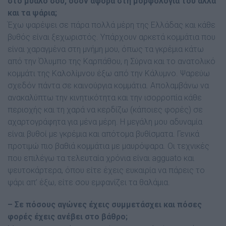
στο µυαλό σου, όσον αφορά στη µορφολογία του αλλά
και τα ψάρια;
Έχω ψαρέψει σε πάρα πολλά µέρη της Ελλάδας και κάθε
βυθός είναι ξεχωριστός. Υπάρχουν αρκετά κοµµάτια που
είναι χαραγµένα στη µνήµη µου, όπως τα γκρέµια κάτω
από την Όλυµπο της Καρπάθου, η Σύρνα και το ανατολικό
κοµµάτι της Καλολίµνου έξω από την Κάλυµνο. Ψαρεύω
σχεδόν πάντα σε καινούργια κοµµάτια. Απολαµβάνω να
ανακαλύπτω την κινητικότητα και την ισορροπία κάθε
περιοχής και τη χαρά να κερδίζω (κάποιες φορές) σε
αχαρτογράφητα για µένα µέρη. Η µεγάλη µου αδυναµία
είναι βυθοί µε γκρέµια και απότοµα βυθίσµατα. Γενικά
προτιµώ πιο βαθιά κοµµάτια µε µαυρόψαρα. Οι τεχνικές
που επιλέγω τα τελευταία χρόνια είναι agguato και
ψευτοκάρτερα, όπου είτε έχεις ευκαιρία να πάρεις το
ψάρι απ’ έξω, είτε σου εµφανίζει τα θαλάµια.
– Σε πόσους αγώνες έχεις συµµετάσχει και πόσες
φορές έχεις ανέβει στο βάθρο;