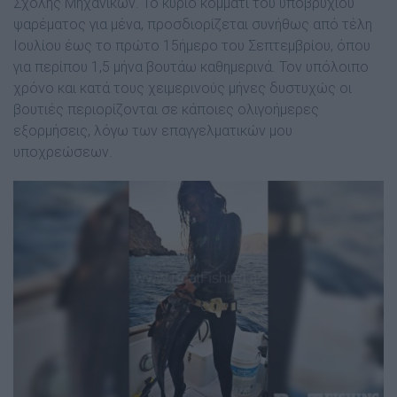
Σχολής Μηχανικών. Το κύριο κοµµάτι του υποβρυχίου
ψαρέµατος για µένα, προσδιορίζεται συνήθως από τέλη
Ιουλίου έως το πρώτο 15ήµερο του Σεπτεµβρίου, όπου
για περίπου 1,5 µήνα βουτάω καθηµερινά. Τον υπόλοιπο
χρόνο και κατά τους χειµερινούς µήνες δυστυχώς οι
βουτιές περιορίζονται σε κάποιες ολιγοήµερες
εξορµήσεις, λόγω των επαγγελµατικών µου
υποχρεώσεων.