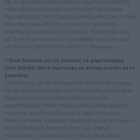
Με το αγωνιστικό ψαροντούφεκο ασχολούµαι κατά την
τελευταία 3ετία. Κατέχω τον τίτλο της Πανελλήνιας
Πρωταθλήτριας στην Υποβρύχια Αλιεία, καθώς και το Νο4
στην παγκόσµια κατάταξη µετά από το πρόσφατο
Παγκόσµιο Πρωτάθληµα στο Σάγκρες. Παλαιότερα είχα
µία 2η θέση σε Πανελλήνιο Πρωτάθληµα και µία 4η θέση
σε Ισπανικό Cup στο Portocolom της Μαγιόρκας.
– Είναι δύσκολο για τις γυναίκες το ψαροτούφεκο
στην Ελλάδα; Θα το πρότεινες σε κάποια κοπέλα να το
ξεκινήσει;
Στη χώρα µας µε την τόση µεγάλης έκτασης ακτογραµµή
και την εύκολη πρόσβαση στη θάλασσα, θεωρώ ότι είναι
πάρα πολύ εύκολο για οποιονδήποτε να κάνει
ψαροντούφεκο. Επίσης υπάρχει µεγάλη πληροφόρηση
πλέον και αρκετές σχολές για να πάρει κάποιος τις
βασικές γνώσεις, καταρχάς ασφάλειας και µετά τεχνικών
για την υποβρύχια δραστηριότητα. ∆εν υπάρχει
περιορισµός ή διαχωρισµός στο φύλο. Θα πρότεινα