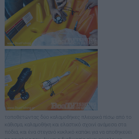
τοποθετώντας δύο καλαµοθήκες πλευρικά πίσω από το
κάθισµα, καλαµοθήκη και ελαστικό σχοινί ανάµεσα στα
πόδια, και ένα στεγανό κυκλικό καπάκι για να αποθηκεύει