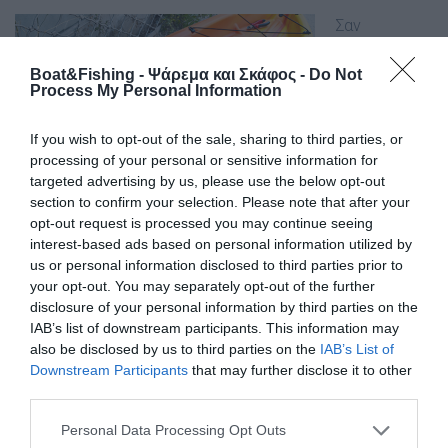
Σαν
παράδειγµα
έχουµε ένα
Boat&Fishing - Ψάρεμα και Σκάφος -
Do Not
Process My Personal Information
καγιάκ
Pelican το
If you wish to opt-out of the sale, sharing to third parties, or
οποίο ο
processing of your personal or sensitive information for
ιδιοκτήτης
targeted advertising by us, please use the below opt-out
του θέλησε
section to confirm your selection. Please note that after your
να το
opt-out request is processed you may continue seeing
µετατρέψει
interest-based ads based on personal information utilized by
σε fishing
us or personal information disclosed to third parties prior to
your opt-out. You may separately opt-out of the further
kayak,
disclosure of your personal information by third parties on the
IAB’s list of downstream participants. This information may
also be disclosed by us to third parties on the
IAB’s List of
Downstream Participants
that may further disclose it to other
third parties.
Personal Data Processing Opt Outs