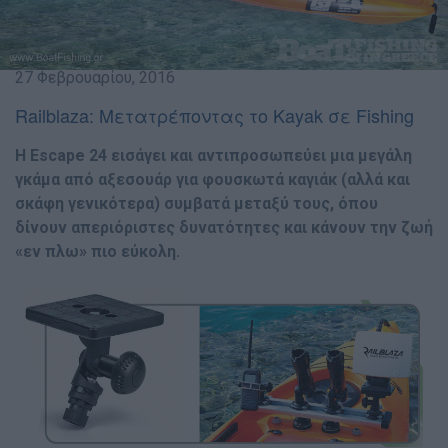
27 Φεβρουαρίου, 2016
Railblaza: Μετατρέποντας το Kayak σε Fishing
Η Escape 24 εισάγει και αντιπροσωπεύει µια µεγάλη
γκάµα από αξεσουάρ για φουσκωτά καγιάκ (αλλά και
σκάφη γενικότερα) συµβατά µεταξύ τους, όπου
δίνουν απεριόριστες δυνατότητες και κάνουν την ζωή
«εν πλω» πιο εύκολη.