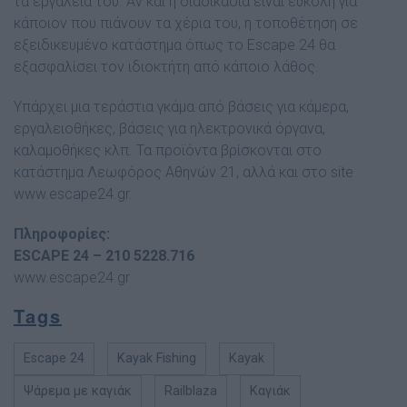
τα εργαλεία του. Αν και η διαδικασία είναι εύκολη για
κάποιον που πιάνουν τα χέρια του, η τοποθέτηση σε
εξειδικευµένο κατάστηµα όπως το Escape 24 θα
εξασφαλίσει τον ιδιοκτήτη από κάποιο λάθος.
Υπάρχει µια τεράστια γκάµα από βάσεις για κάµερα,
εργαλειοθήκες, βάσεις για ηλεκτρονικά όργανα,
καλαµοθήκες κλπ. Τα προϊόντα βρίσκονται στο
κατάστηµα Λεωφόρος Αθηνών 21, αλλά και στο site
www.escape24.gr.
Πληροφορίες:
ESCAPE 24 – 210 5228.716
www.escape24.gr
Tags
Escape 24
Kayak Fishing
Kayak
Ψάρεμα με καγιάκ
Railblaza
Καγιάκ