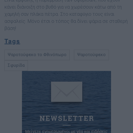
κάνει διάνοιξη στο βυθό για να χωρέσουν κάτω από τη
χαμηλή σαν πλάκα πέτρα. Στο καταφύγιο τους είναι
ασφαλείς. Μόνο έτσι ο τόπος θα δίνει ψάρια σε σταθερή
βάση!
Tags
Ψαροτούφεκο το Φθινόπωρο
Ψαροτούφεκο
Σφυρίδα