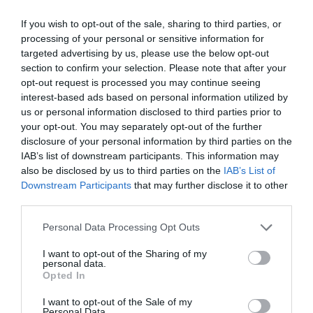
κηλίδα στον ανοιχτόχρωμο πυθμένα καθοδηγεί τη βουτιά
If you wish to opt-out of the sale, sharing to third parties, or
μου. Ακουμπώ στον πάτο, λίγα μέτρα μακρύτερα. Μια
processing of your personal or sensitive information for
φιγούρα σαν να υλοποιείται μέσα στο «ημίθολο»
targeted advertising by us, please use the below opt-out
υποβρύχιο τοπίο. Δεν είναι μόνη. Πίσω της ακόμα δύο
section to confirm your selection. Please note that after your
ψάρια.
opt-out request is processed you may continue seeing
interest-based ads based on personal information utilized by
us or personal information disclosed to third parties prior to
your opt-out. You may separately opt-out of the further
disclosure of your personal information by third parties on the
IAB’s list of downstream participants. This information may
also be disclosed by us to third parties on the
IAB’s List of
Downstream Participants
that may further disclose it to other
third parties.
Personal Data Processing Opt Outs
I want to opt-out of the Sharing of my
personal data.
Opted In
I want to opt-out of the Sale of my
Personal Data.