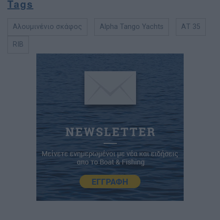
Tags
Αλουμινένιο σκάφος
Alpha Tango Yachts
ΑΤ 35
RIB