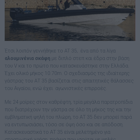
Έτσι λοιπόν γεννήθηκε το AT 35, ένα από τα λίγα
αλουμινένια σκάφη
με διπλό στεπ και έδρα στην βάση
του V και το πρώτο που κατασκευάστηκε στην Ελλάδα.
Έχει ολικό μήκος 10.70m. Ο σχεδιασμός της ιδιαίτερης
γάστρας του ΑΤ 35 βασίζεται στις απαιτητικές θάλασσες
του Αιγαίου, ενώ έχει αγωνιστικές επιρροές.
Με 24 μοίρες στον καθρέφτη, τρία μεγάλα παρατροπίδια
που διατρέχουν την γάστρα σε όλο τη μήκος της και την
εμβληματική ψηλή του πλώρη, το ΑΤ 35 δεν μπορεί παρά
να εντυπωσιάσει, τόσο σε όψη όσο και σε απόδοση.
Κατασκευαστικά το ΑΤ 35 είναι μελετημένο για
στρατιωτική χρήση, πράγμα που ισούται με ψηλές