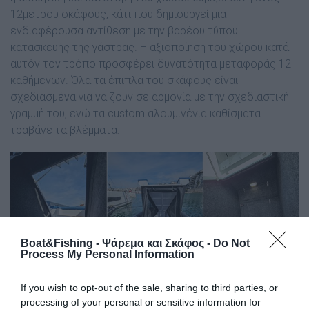
12μετρου σκάφους, κάτι που δημιουργεί μια
ενδιαφέρουσα αντίθεση με την βαρέου τύπου
κατασκευής της γάστρας. Η αξιοποίηση του χώρου κατά
αυτόν τον τρόπο προσφέρει δυνατότητα μεταφοράς 12
καθήμενων. Όλα τα έπιπλα του σκάφους είναι
σχεδιασμένα για να ζουν σε αρμονία με την σχεδιαστική
γραμμή του, ενώ τα custom αλουμινένια καθίσματα
τραβάνε τα βλέμματα.
Boat&Fishing - Ψάρεμα και Σκάφος -
Do Not
Process My Personal Information
If you wish to opt-out of the sale, sharing to third parties, or
Στην πλώρη βρίσκεται ένας μεγάλος καναπές, μήκους
processing of your personal or sensitive information for