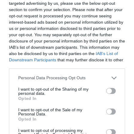
targeted advertising by us, please use the below opt-out
2.10 μέτρων ο οποίος από κάτω φιλοξενεί κρεβάτι 2
section to confirm your selection. Please note that after your
ατόμων για τους λάτρεις του ναυτικού Camping. Η
opt-out request is processed you may continue seeing
εμβληματική κονσόλα του, περιέχει ένα full size WC και
interest-based ads based on personal information utilized by
μεγάλο αποθηκευτικό χώρο μήκους 1.80m και ύψους
us or personal information disclosed to third parties prior to
1.75m. Πίσω από την κονσόλα βρίσκονται δυο σειρές
your opt-out. You may separately opt-out of the further
καθισμάτων με αποθηκευτικούς χώρους από κάτω και
disclosure of your personal information by third parties on the
ένα wet bar με νιπτήρα, ψυγείο, παγομηχανή και
IAB’s list of downstream participants. This information may
also be disclosed by us to third parties on the
IAB’s List of
δυνατότητα εγκατάστασης κουζίνας υγραερίου. Τα
Downstream Participants
that may further disclose it to other
παραπάνω προστατεύονται από μεγάλο Hard Top μήκους
third parties.
2.4 μέτρων.
Personal Data Processing Opt Outs
I want to opt-out of the Sharing of my
personal data.
Opted In
I want to opt-out of the Sale of my
Personal Data.
Opted In
I want to opt-out of processing my