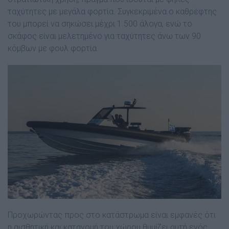
ταχύτητες με μεγάλα φορτία. Συγκεκριμένα ο καθρέφτης
του μπορεί να σηκώσει μέχρι 1.500 άλογα, ενώ το
σκάφος είναι μελετημένο για ταχύτητες άνω των 90
κόμβων με φουλ φορτία.
Προχωρώντας προς στο κατάστρωμα είναι εμφανές ότι
η αισθητική και κατανομή του χώρου θυμίζει αυτή ενός