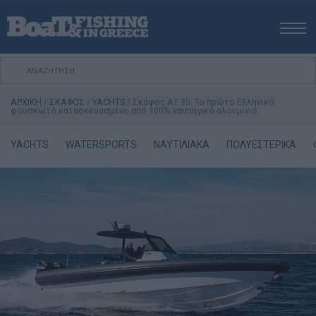
ΑΡΧΙΚΗ
ΝΕΑ
ΑΡΧΙΚΗ
/
ΣΚΑΦΟΣ
/
YACHTS
/
Σκάφος ΑΤ 35: Το πρώτο Ελληνικό
ΕΚΔΟΣΕΙΣ
φουσκωτό κατασκευασμένο από 100% ναυπηγικό αλουμίνιο
ΨΑΡΕΜΑ ΑΠΟ ΑΚΤΗ
YACHTS
WATERSPORTS
ΝΑΥΤΙΛΙΑΚΑ
ΠΟΛΥΕΣΤΕΡΙΚΑ
ΨΑΡΕΜΑ ΑΠΟ ΣΚΑΦΟΣ
ΨΑΡΟΤΟΥΦΕΚΟ
ΣΚΑΦΟΣ
VIDEO
ΕΞΟΠΛΙΣΜΟΣ
Πολιτική Αποστολών / Επιστροφών
Τρόποι Πληρωμής
Όροι Χρήσης