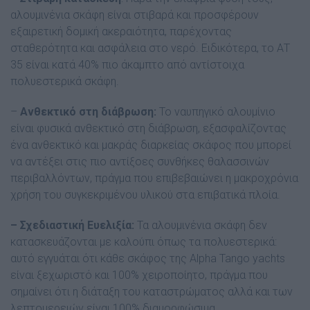
αλουμινένια σκάφη είναι στιβαρά και προσφέρουν
εξαιρετική δομική ακεραιότητα, παρέχοντας
σταθερότητα και ασφάλεια στο νερό. Ειδικότερα, το ΑΤ
35 είναι κατά 40% πιο άκαμπτο από αντίστοιχα
πολυεστερικά σκάφη.
–
Ανθεκτικό στη διάβρωση:
Το ναυπηγικό αλουμίνιο
είναι φυσικά ανθεκτικό στη διάβρωση, εξασφαλίζοντας
ένα ανθεκτικό και μακράς διαρκείας σκάφος που μπορεί
να αντέξει στις πιο αντίξοες συνθήκες θαλασσινών
περιβαλλόντων, πράγμα που επιβεβαιώνει η μακροχρόνια
χρήση του συγκεκριμένου υλικού στα επιβατικά πλοία.
– Σχεδιαστική Ευελιξία:
Τα αλουμινένια σκάφη δεν
κατασκευάζονται με καλούπι όπως τα πολυεστερικά:
αυτό εγγυάται ότι κάθε σκάφος της Alpha Tango yachts
είναι ξεχωριστό και 100% χειροποίητο, πράγμα που
σημαίνει ότι η διάταξη του καταστρώματος αλλά και των
λεπτομερειών είναι 100% διαμορφώσιμα.