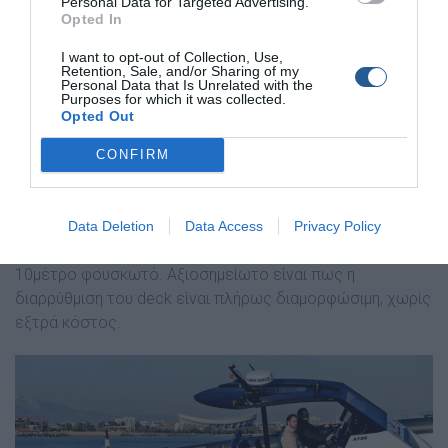
Personal Data for Targeted Advertising.
Opted In
I want to opt-out of Collection, Use,
Retention, Sale, and/or Sharing of my
Personal Data that Is Unrelated with the
Purposes for which it was collected.
Στην πρύμνη συναντάμε 2 αντικριστούς καναπέδες 3
Opted Out
ατόμων έκαστος, με αποσπώμενο τραπέζι αναμεσά
τους- μια από τις πολλές επιλογές διαρρύθμισης που
CONFIRM
προσφέρει η εταιρία. Η Alpha Tango Yachts προτείνει και
πρυμναίους καναπέδες με διαρρύθμιση «Π», που θα
μπορούν να καθίσουν 8 άτομα. Αυτό κάνει τους
Data Deletion
Data Access
Privacy Policy
καθήμενους να ανέρχονται στους 14, γεγονός σπάνιο για
10μέτρο φουσκωτό. Αξιοσημείωτο είναι πως η
διαρρύθμιση του deck είναι πλήρως διαμορφώσιμη, χωρίς
εξτρά κόστος.