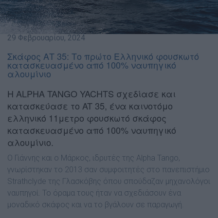
29 Φεβρουαρίου, 2024
Σκάφος ΑΤ 35: Το πρώτο Ελληνικό φουσκωτό
κατασκευασμένο από 100% ναυπηγικό
αλουμίνιο
Η ALPHA TANGO YACHTS σχεδίασε και
κατασκεύασε το AT 35, ένα καινοτόμο
ελληνικό 11μετρο φουσκωτό σκάφος
κατασκευασμένο από 100% ναυπηγικό
αλουμίνιο.
Ο Γιάννης και ο Μάρκος, ιδρυτές της Alpha Tango,
γνωρίστηκαν το 2013 σαν συμφοιτητές στο πανεπιστήμιο
Strathclyde της Γλασκόβης όπου σπούδαζαν μηχανολόγοι
ναυπηγοί. Το όραμα τους ήταν να σχεδιάσουν ένα
μοναδικό σκάφος και να το βγάλουν σε παραγωγή.