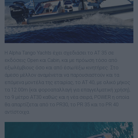
Η Alpha Tango Yachts έχει σχεδιάσει το ΑΤ 35 σε
εκδόσεις Open και Cabin, και με πρόωση τόσο από
εξωλέμβιους όσο και από έσω/έξω κινητήρες. Στο
άμεσο μέλλον αναμένεται να παρουσιαστούν και τα
επόμενα μοντέλα της εταιρίας, το ΑΤ 40, με ολικό μήκος
τα 12.00m (και φοροαπαλλαγή για επαγγελματική χρήση),
το 9 μέτρο ΑΤ30 καθώς και η νέα σειρά, POWER η οποία
θα απαρτίζεται από το PR30, το PR 35 και το PR 40
αντίστοιχα.