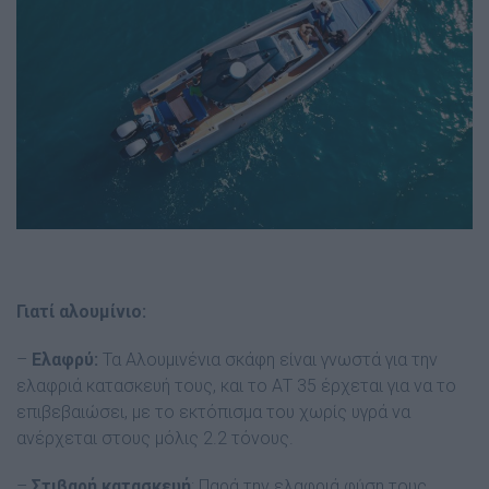
Γιατί αλουμίνιο:
–
Ελαφρύ:
Τα Αλουμινένια σκάφη είναι γνωστά για την
ελαφριά κατασκευή τους, και το ΑΤ 35 έρχεται για να το
επιβεβαιώσει, με το εκτόπισμα του χωρίς υγρά να
ανέρχεται στους μόλις 2.2 τόνους.
–
Στιβαρή κατασκευή
: Παρά την ελαφριά φύση τους,