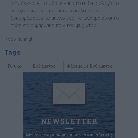
Μην ξεχνάτε, το ψάρι είναι απλά η δικαιολογία, ο
στόχος είναι να περάσουμε καλά και να
ξεκουράσουμε το μυαλό μας. Το ψάρεμα είναι το
τελευταίο φάρμακο πριν τον ψυχίατρο!
Keep fishing!
Tags
Furuno
Βυθόμετρο
Ψάρεμα με Βυθόμετρο