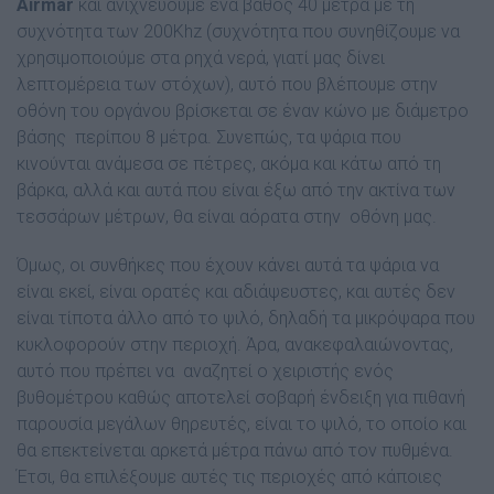
Airmar
και ανιχνεύουμε ένα βάθος 40 μέτρα με τη
συχνότητα των 200Khz (συχνότητα που συνηθίζουμε να
χρησιμοποιούμε στα ρηχά νερά, γιατί μας δίνει
λεπτομέρεια των στόχων), αυτό που βλέπουμε στην
οθόνη του οργάνου βρίσκεται σε έναν κώνο με διάμετρο
βάσης περίπου 8 μέτρα. Συνεπώς, τα ψάρια που
κινούνται ανάμεσα σε πέτρες, ακόμα και κάτω από τη
βάρκα, αλλά και αυτά που είναι έξω από την ακτίνα των
τεσσάρων μέτρων, θα είναι αόρατα στην οθόνη μας.
Όμως, οι συνθήκες που έχουν κάνει αυτά τα ψάρια να
είναι εκεί, είναι ορατές και αδιάψευστες, και αυτές δεν
είναι τίποτα άλλο από το ψιλό, δηλαδή τα μικρόψαρα που
κυκλοφορούν στην περιοχή. Άρα, ανακεφαλαιώνοντας,
αυτό που πρέπει να αναζητεί ο χειριστής ενός
βυθομέτρου καθώς αποτελεί σοβαρή ένδειξη για πιθανή
παρουσία μεγάλων θηρευτές, είναι το ψιλό, το οποίο και
θα επεκτείνεται αρκετά μέτρα πάνω από τον πυθμένα.
Έτσι, θα επιλέξουμε αυτές τις περιοχές από κάποιες