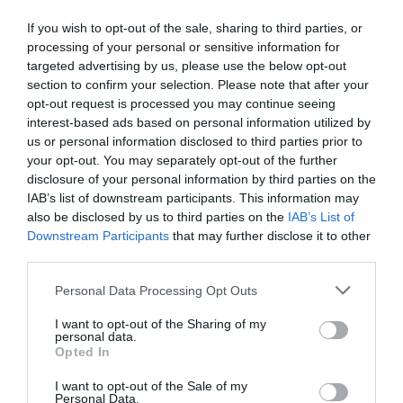
ανίχνευση του τόπου που προτίθεται να ψαρέψει, δηλαδή
If you wish to opt-out of the sale, sharing to third parties, or
να επισκεφθεί τα σημεία τα οποία παρουσιάζουν
processing of your personal or sensitive information for
υψομετρική διαφορά, βάσει του βαθομετρικού χάρτη.
targeted advertising by us, please use the below opt-out
section to confirm your selection. Please note that after your
opt-out request is processed you may continue seeing
interest-based ads based on personal information utilized by
us or personal information disclosed to third parties prior to
your opt-out. You may separately opt-out of the further
disclosure of your personal information by third parties on the
IAB’s list of downstream participants. This information may
also be disclosed by us to third parties on the
IAB’s List of
Downstream Participants
that may further disclose it to other
third parties.
Personal Data Processing Opt Outs
I want to opt-out of the Sharing of my
Την επιβεβαίωση για το μέγεθος των ψαριών που θα
personal data.
Opted In
ανιχνεύσουμε, θα τη δώσει το Accufish, το οποίο θα
μας κάνει ακριβή μέτρηση του μήκους των στόχων!
I want to opt-out of the Sale of my
Personal Data.