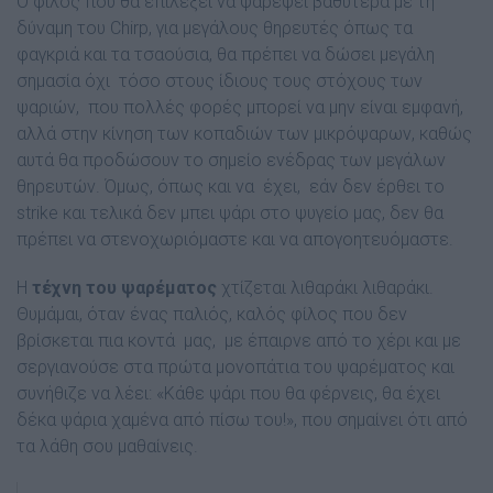
Ο φίλος που θα επιλέξει να ψαρέψει βαθύτερα με τη
δύναμη του Chirp, για μεγάλους θηρευτές όπως τα
φαγκριά και τα τσαούσια, θα πρέπει να δώσει μεγάλη
σημασία όχι τόσο στους ίδιους τους στόχους των
ψαριών, που πολλές φορές μπορεί να μην είναι εμφανή,
αλλά στην κίνηση των κοπαδιών των μικρόψαρων, καθώς
αυτά θα προδώσουν το σημείο ενέδρας των μεγάλων
θηρευτών. Όμως, όπως και να έχει, εάν δεν έρθει το
strike και τελικά δεν μπει ψάρι στο ψυγείο μας, δεν θα
πρέπει να στενοχωριόμαστε και να απογοητευόμαστε.
Η
τέχνη του ψαρέματος
χτίζεται λιθαράκι λιθαράκι.
Θυμάμαι, όταν ένας παλιός, καλός φίλος που δεν
βρίσκεται πια κοντά μας, με έπαιρνε από το χέρι και με
σεργιανούσε στα πρώτα μονοπάτια του ψαρέματος και
συνήθιζε να λέει: «Κάθε ψάρι που θα φέρνεις, θα έχει
δέκα ψάρια χαμένα από πίσω του!», που σημαίνει ότι από
τα λάθη σου μαθαίνεις.