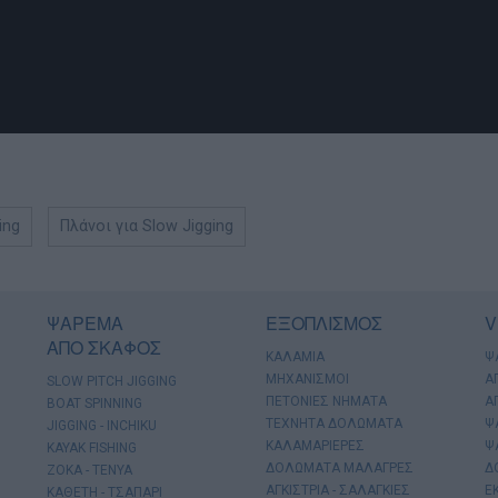
ing
Πλάνοι για Slow Jigging
ΨΑΡΕΜΑ
ΕΞΟΠΛΙΣΜΟΣ
V
ΑΠΟ ΣΚΑΦΟΣ
ΚΑΛΑΜΙΑ
Ψ
ΜΗΧΑΝΙΣΜΟΙ
Α
SLOW PITCH JIGGING
ΠΕΤΟΝΙΕΣ ΝΗΜΑΤΑ
Α
BOAT SPINNING
ΤΕΧΝΗΤΑ ΔΟΛΩΜΑΤΑ
Ψ
JIGGING - INCHIKU
ΚΑΛΑΜΑΡΙΕΡΕΣ
Ψ
KAYAK FISHING
ΔΟΛΩΜΑΤΑ ΜΑΛΑΓΡΕΣ
Δ
ΖΟΚΑ - ΤΕΝΥΑ
ΑΓΚΙΣΤΡΙΑ - ΣΑΛΑΓΚΙΕΣ
Ε
ΚΑΘΕΤΗ - ΤΣΑΠΑΡΙ