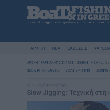
Το πιο ολοκληρωμένο περιοδικό για το ψάρεμα και το
ΑΡΧΙΚΗ
ΝΕΑ
ΕΚΔΟΣΕΙΣ
ΨΑΡΕΜΑ
ΑΡΧΙΚΗ
/
ΨΑΡΕΜΑ ΑΠΟ ΣΚΑΦΟΣ
/
JIGGING - INCHIKU
/
Slo
SLOW PITCH JIGGING
BOAT SPINNING
JIGGING 
Νίκος Παντελιάδης
Slow Jigging: Τεχνική στη