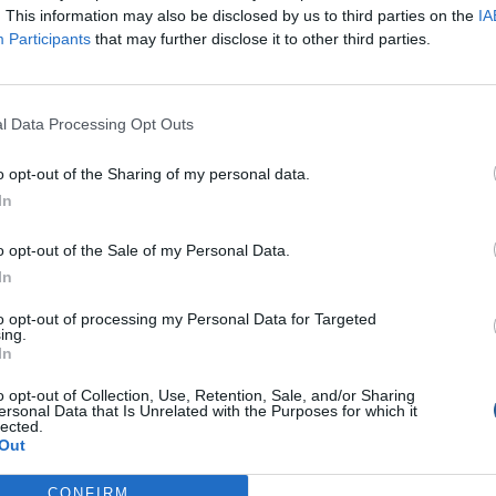
. This information may also be disclosed by us to third parties on the
IA
Participants
that may further disclose it to other third parties.
l Data Processing Opt Outs
o opt-out of the Sharing of my personal data.
In
τη μύτη του καλαμιού μου, ο οποίος έλεγχος δεν πρέπει να
o opt-out of the Sale of my Personal Data.
ι το συγχρονισμό των κινήσεων), πραγματοποιώ κινήσεις και
In
ς, κατά το δοκούν. Αυτό γίνεται μέχρι ο πλάνος να σηκωθεί γ
to opt-out of processing my Personal Data for Targeted
ing.
In
o opt-out of Collection, Use, Retention, Sale, and/or Sharing
ersonal Data that Is Unrelated with the Purposes for which it
lected.
Out
CONFIRM