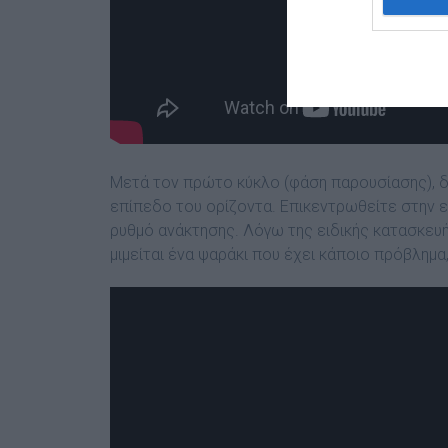
Μετά τον πρώτο κύκλο (φάση παρουσίασης), δ
επίπεδο του ορίζοντα. Επικεντρωθείτε στην 
ρυθμό ανάκτησης. Λόγω της ειδικής κατασκευ
μιμείται ένα ψαράκι που έχει κάποιο πρόβλημα,