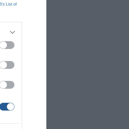
B’s List of
ια