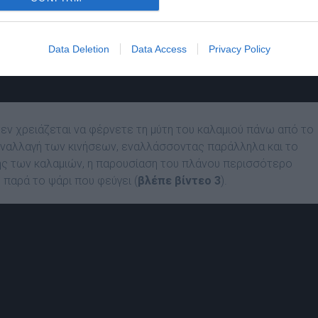
Data Deletion
Data Access
Privacy Policy
εν χρειάζεται να φέρνετε τη μύτη του καλαμιού πάνω από το
εναλλαγή των κινήσεων, εναλλάσσοντας παράλληλα και το
ής των καλαμιών, η παρουσίαση του πλάνου περισσότερο
 παρά το ψάρι που φεύγει (
βλέπε βίντεο 3
).