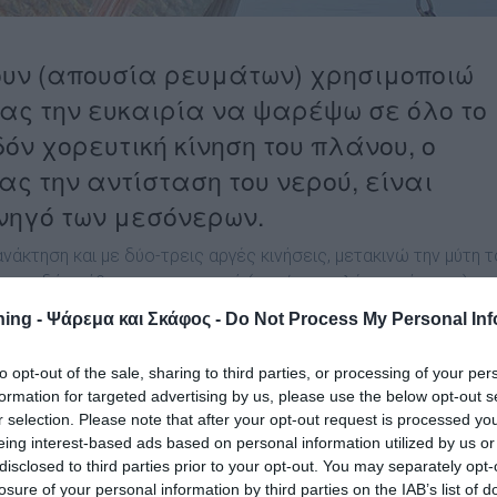
πουν (απουσία ρευμάτων) χρησιμοποιώ
ας την ευκαιρία να ψαρέψω σε όλο το
όν χορευτική κίνηση του πλάνου, ο
ας την αντίσταση του νερού, είναι
υνηγό των μεσόνερων.
άκτηση και με δύο-τρεις αργές κινήσεις, μετακινώ την μύτη τ
ς, σχεδόν κάθετα στον ουρανό (χωρίς επιπλέον ανάκτηση),
περιοχής να προσέξουν τον «εισβολέα» του περιβάλλοντός το
ing - Ψάρεμα και Σκάφος -
Do Not Process My Personal Inf
to opt-out of the sale, sharing to third parties, or processing of your per
formation for targeted advertising by us, please use the below opt-out s
r selection. Please note that after your opt-out request is processed y
eing interest-based ads based on personal information utilized by us or
disclosed to third parties prior to your opt-out. You may separately opt-
losure of your personal information by third parties on the IAB’s list of