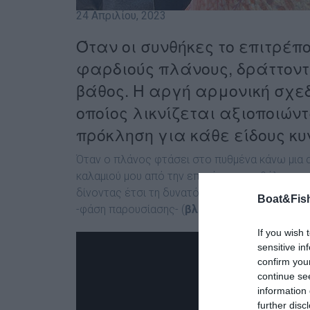
24 Απριλίου, 2023
Όταν οι συνθήκες το επιτρέ
φαρδιούς πλάνους, δράττοντ
βάθος. Η αργή αρμονική σχεδ
οποίος λικνίζεται αξιοποιώντ
πρόκληση για κάθε είδους κ
Όταν ο πλάνος φτάσει στο πυθμένα κάνω μια αν
καλαμιού μου από την επιφάνεια της θάλασσα
δίνοντας έτσι τη δυνατότητα στα ψάρια της 
Boat&Fish
-φάση παρουσίασης- (
βλέπε βίντεο 1
).
If you wish 
sensitive in
confirm you
continue se
information 
further disc