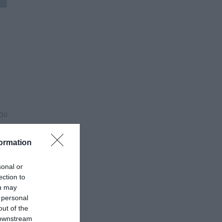
ου
υς
ormation
sonal or
ection to
ou may
 personal
out of the
 downstream