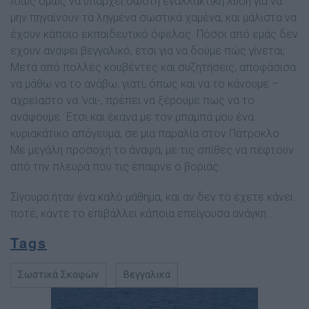
Ίσως όµως να υπάρχει σωστή εναλλακτική λύση για να
µην πηγαίνουν τα ληγµένα σωστικά χαµένα, και µάλιστα να
έχουν κάποιο εκπαιδευτικό όφελος. Πόσοι από εµάς δεν
έχουν ανάψει βεγγαλικό, έτσι για να δούµε πώς γίνεται;
Μετά από πολλές κουβέντες και συζητήσεις, αποφάσισα
να µάθω να το ανάβω, γιατί, όπως και να το κάνουµε –
αχρείαστο να ‘ναι-, πρέπει να ξέρουµε πως να το
ανάψουµε. Έτσι και έκανα µε τον µπαµπά µου ένα
κυριακάτικο απόγευµα, σε µια παραλία στον Πάτροκλο.
Με µεγάλη προσοχή το άναψα, µε τις σπίθες να πέφτουν
από την πλευρά που τις έπαιρνε ο βοριάς.
Σίγουρα ήταν ένα καλό µάθηµα, και αν δεν το έχετε κάνει
ποτέ, κάντε το επιβάλλει κάποια επείγουσα ανάγκη…
Tags
Σωστικά Σκαφών
Βεγγαλικά