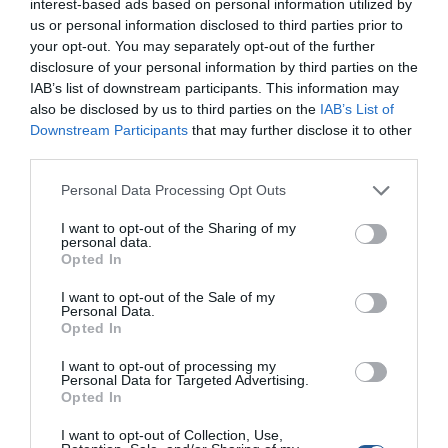
interest-based ads based on personal information utilized by
κάνει δριµύτατη επίπληξη, αν τελικά δεν τους κόψει
us or personal information disclosed to third parties prior to
πρόστιµο για περιβαλλοντική επιβάρυνση. Σε αυτό το
your opt-out. You may separately opt-out of the further
σηµείο αναρωτήθηκα, πώς γίνεται να έρθει ο λιµενικός να
disclosure of your personal information by third parties on the
σε γράψει για κάτι που προτείνεται στις οδηγίες του
IAB’s list of downstream participants. This information may
also be disclosed by us to third parties on the
IAB’s List of
κατασκευαστή;
Downstream Participants
that may further disclose it to other
third parties.
Έτσι είπα να προχωρήσω ακόµα περισσότερο, και να
ψάξω το «νόµο». Κάνοντας βόλτα στη µαρίνα του
Personal Data Processing Opt Outs
Φλοίσβου, λίγο πριν το “Αβέρωφ” υπάρχει λιµεναρχείο.
Σκέφτηκα πως εκεί θα βρω τις κατάλληλες απαντήσεις.
I want to opt-out of the Sharing of my
personal data.
Μίλησα λοιπόν µε τον κ. Παπαδόπουλο, και οι απαντήσεις
Opted In
του οµολογώ ότι ήταν αρκετά διαφωτιστικές. Αρχικά µου
I want to opt-out of the Sale of my
είπε για τα βεγγαλικά του σώµατος, τα οποία µετά τη
Personal Data.
λήξη τους τα πηγαίνουν σε πεδία καταστροφής, και πως
Opted In
σε καµία περίπτωση δεν τα πετάνε στη θάλασσα.
I want to opt-out of processing my
Κάνοντας αναδροµή και σε λίγη ιστορία, µου ανέφερε
Personal Data for Targeted Advertising.
πως παλιά τα βεγγαλικά είχαν χάρτινο περιτύλιγµα, και
Opted In
µόνο τότε τα πέταγαν στη θάλασσα, ως πιο εύκολα
I want to opt-out of Collection, Use,
διασπώµενα. Τώρα όµως, που άλλαξαν τα δεδοµένα και