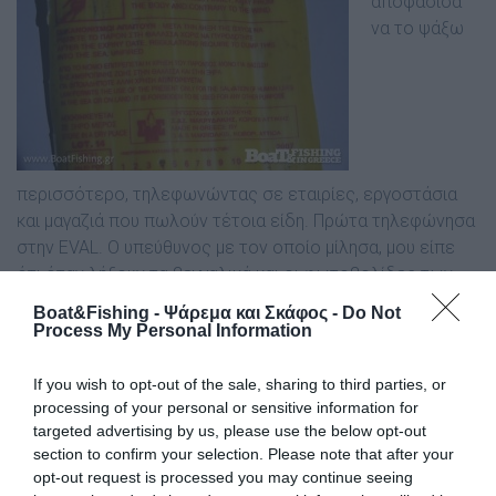
αποφάσισα
να το ψάξω
περισσότερο, τηλεφωνώντας σε εταιρίες, εργοστάσια
και µαγαζιά που πωλούν τέτοια είδη. Πρώτα τηλεφώνησα
στην EVAL. Ο υπεύθυνος µε τον οποίο µίλησα, µου είπε
ότι όταν λήξουν τα βεγγαλικά και οι φωτοβολίδες των
πελατών τους, κάποιοι τα επιστρέφουν στα
Boat&Fishing - Ψάρεμα και Σκάφος -
Do Not
καταστήµατα, άλλοι τα πετάνε σε κάδους απορριµµάτων
Process My Personal Information
χωρίς να τα ανάψουν, µερικοί τα πηγαίνουν στα
εργοστάσια παραγωγής και κάποιοι άλλοι τα ρίχνουν
If you wish to opt-out of the sale, sharing to third parties, or
κατευθείαν στη θάλασσα, όπως ακριβώς αναγράφεται
processing of your personal or sensitive information for
targeted advertising by us, please use the below opt-out
στις οδηγίες. Το εντυπωσιακό είναι, πως το λιµενικό µου
section to confirm your selection. Please note that after your
είπε ότι έχει πιάσει ουκ ολίγες φορές ανθρώπους να
opt-out request is processed you may continue seeing
πετάνε τα ληγµένα τους βεγγαλικά στη θάλασσα, και τους