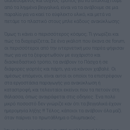
διαδεδοµένος και συχνός τρόπος για να απαλλαχτούµε
από τα ληγµένα βεγγαλικά, είναι να τα ανάβουµε σε µια
παραλία για να καεί το εύφλεκτο υλικό, και µετά να
πετάµε το πλαστικό στους µπλε κάδους ανακύκλωσης.
Όµως τι κάνει ο περισσότερος κόσµος; Τί γνωρίζει και
πώς τα διαχειρίζεται; Σε ένα γκάλοπ που έκανα σε forum,
οι περισσότεροι από την ιντερνετική µου παρέα ψήφισαν
πως για να τα ξεφορτωθούν µε ευχάριστο και
διασκεδαστικό τρόπο, τα ανάβουν το Πάσχα ή σε
διάφορες γιορτές και πάρτι, για να κάνουν χαβαλέ. Οι
αµέσως επόµενοι, είναι αυτοί οι οποίοι τα επιστρέφουν
στα εργοστάσια παραγωγής για ανακύκλωση ή
καταστροφή, και τελευταίοι εκείνοι που τα πετούν στη
θάλασσα, όπως αναγράφεται στις οδηγίες. Ένα πολύ
µικρό ποσοστό δεν γνώριζε καν ότι τα βεγγαλικά έχουν
ηµεροµηνία λήξης !!! Τέλος, κάποιοι τα ανάβουν όλα µαζί
όταν παίρνει το πρωτάθληµα ο Ολυµπιακός…