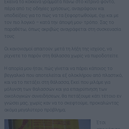
Εκείνα το κόκκινα γράµµατα πάνω στο κίτρινο φόντο,
πέρα από τις οδηγίες χρήσεως, αναγράφουν και
υποδείξεις για το πώς να τα ξεφορτωθούµε, όχι και µε
τον πιο λογικό – κατά την άποψή µου- τρόπο. Σας το
παραθέτω, όπως ακριβώς αναγράφεται στη συσκευασία
τους.
Οι κανονισµοί απαιτούν: µετά τη λήξη της ισχύος, να
ρίχνετε το παρόν στη θάλασσα χωρίς να πυροδοτείτε.
Η απορία µου ήταν, πώς γίνεται να πάρει κάποιος το
βεγγαλικό που αποτελείται εξ ολοκλήρου από πλαστικό,
και να το πετάξει στη θάλασσα; Εκεί που µιλάµε για
µόλυνση των θαλασσών και για επαγρύπνηση των
οικολογικών συνειδήσεων, θα πετάξουµε κάτι τέτοιο εν
γνώσει µας, χωρίς καν να το σκεφτούµε, προκαλώντας
ακόµα µεγαλύτερο πρόβληµα;
Έτσι